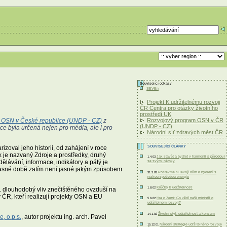
Související odkazy
SEVEn
Projekt K udržitelnému rozvoji
ČR Centra pro otázky životního
prostředí UK
OSN v České republice (UNDP - CZ)
z
Rozvojový program OSN v ČR
(UNDP - CZ)
nce byla určená nejen pro média, ale i pro
Národní síť zdravých měst ČR
rizoval jeho historii, od zahájení v roce
SOUVISEJÍCÍ ČLÁNKY
k je nazvaný Zdroje a prostředky, druhý
Jak stavět a bydlet v harmonii s přírodou i
1.4.03
ělávání, informace, indikátory a pátý je
se svými nároky
oučasné době zatím není jasné jakým způsobem
Postavme si levný dům k bydlení s
31.3.03
nízkou spotřebou energie
Krůčky k udržitelnosti
př. dlouhodobý vliv znečištěného ovzduší na
1.8.02
 ČR, kteří realizují projekty OSN a EU
Hra o Zemi: Co vědí naši ministři o
5.6.02
udržitelném rozvoji?
Životní styl, udržitelnost a konzum
14.1.02
, o.p.s.
, autor projektu ing. arch. Pavel
Národní strategie udržitelného rozvoje
15.12.01