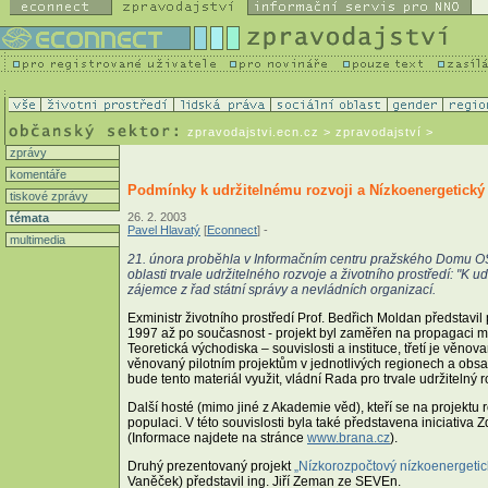
zpravodajstvi.ecn.cz
> zpravodajství >
zprávy
komentáře
Podmínky k udržitelnému rozvoji a Nízkoenergetický
tiskové zprávy
26. 2. 2003
témata
Pavel Hlavatý
[
Econnect
] -
multimedia
21. února proběhla v Informačním centru pražského Domu OS
oblasti trvale udržitelného rozvoje a životního prostředí: "K
zájemce z řad státní správy a nevládních organizací.
Exministr životního prostředí Prof. Bedřich Moldan představil
1997 až po současnost - projekt byl zaměřen na propagaci myš
Teoretická východiska – souvislosti a instituce, třetí je věn
věnovaný pilotním projektům v jednotlivých regionech a obsa
bude tento materiál využit, vládní Rada pro trvale udržitelný r
Další hosté (mimo jiné z Akademie věd), kteří se na projektu 
populaci. V této souvislosti byla také představena iniciativa
(Informace najdete na stránce
www.brana.cz
).
Druhý prezentovaný projekt
„Nízkorozpočtový nízkoenergetic
Vaněček) představil ing. Jiří Zeman ze SEVEn.