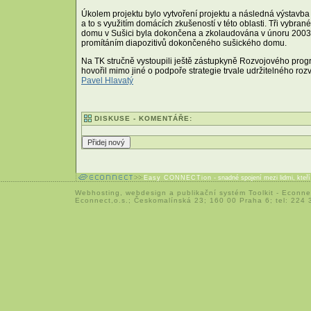
Úkolem projektu bylo vytvoření projektu a následná výstavb
a to s využitím domácích zkušeností v této oblasti. Tři vybra
domu v Sušici byla dokončena a zkolaudována v únoru 2003 a 
promítáním diapozitivů dokončeného sušického domu.
Na TK stručně vystoupili ještě zástupkyně Rozvojového pro
hovořil mimo jiné o podpoře strategie trvale udržitelného rozv
Pavel Hlavatý
DISKUSE - KOMENTÁŘE:
Easy CONNECTion
- snadné spojení mezi lidmi, kteř
Webhosting
,
webdesign
a
publikační systém Toolkit
-
Econne
Econnect,o.s.; Českomalínská 23; 160 00 Praha 6; tel: 224