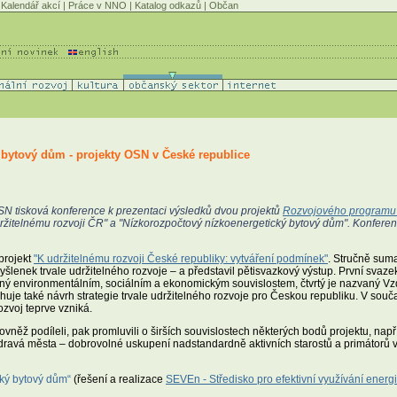
Kalendář akcí
|
Práce v NNO
|
Katalog odkazů
|
Občan
 bytový dům - projekty OSN v České republice
N tisková konference k prezentaci výsledků dvou projektů
Rozvojového programu 
 udržitelnému rozvoji ČR" a "Nízkorozpočtový nízkoenergetický bytový dům". Konfere
 projekt
"K udržitelnému rozvoji České republiky: vytváření podmínek"
. Stručně suma
lenek trvale udržitelného rozvoje – a představil pětisvazkový výstup. První svaze
ovaný environmentálním, sociálním a ekonomickým souvislostem, čtvrtý je nazvaný Vzd
huje také návrh strategie trvale udržitelného rozvoje pro Českou republiku. V s
ozvoj teprve vzniká.
rovněž podíleli, pak promluvili o širších souvislostech některých bodů projektu, na
 Zdravá města – dobrovolné uskupení nadstandardně aktivních starostů a primátorů v
ký bytový dům“
(řešení a realizace
SEVEn - Středisko pro efektivní využívání energie