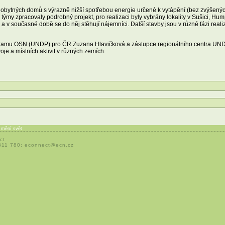
a obytných domů s výrazně nižší spotřebou energie určené k vytápění (bez zvýšený
né týmy zpracovaly podrobný projekt, pro realizaci byly vybrány lokality v Sušici, 
v současné době se do něj stěhují nájemníci. Další stavby jsou v různé fázi real
gramu OSN (UNDP) pro ČR Zuzana Hlavičková a zástupce regionálního centra UNDP 
oje a místních aktivit v různých zemích.
í mění svět
ct
 311 780;
econnect@ecn.cz