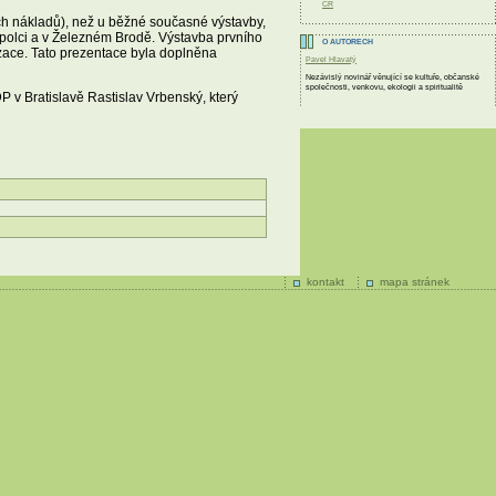
ČR
ch nákladů), než u běžné současné výstavby,
Humpolci a v Železném Brodě. Výstavba prvního
O AUTORECH
izace. Tato prezentace byla doplněna
Pavel Hlavatý
Nezávislý novinář věnující se kultuře, občanské
společnosti, venkovu, ekologii a spiritualitě
v Bratislavě Rastislav Vrbenský, který
kontakt
mapa stránek