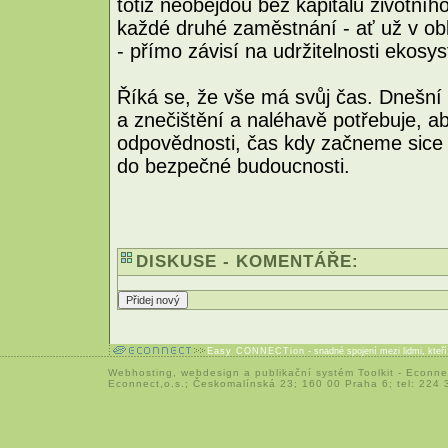
totiž neobejdou bez kapitálu životníh
každé druhé zaměstnání - ať už v obla
- přímo závisí na udržitelnosti ekosy
Říká se, že vše má svůj čas. Dnešní 
a znečištění a naléhavě potřebuje, a
odpovědnosti, čas kdy začneme sice 
do bezpečné budoucnosti.
DISKUSE - KOMENTÁŘE:
Easy CONNECTion
- snadné spojení mezi lidmi, kteř
Webhosting
,
webdesign
a
publikační systém Toolkit
-
Econne
Econnect,o.s.; Českomalínská 23; 160 00 Praha 6; tel: 224