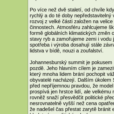
Po více než dvě staletí, od chvíle k
rychlý a do té doby nepředstavitelný
rozvoj z velké části založen na veli
činnostech. Atmosféru zahlcujeme šk
formě globálních klimatických změn 
stavy ryb a zamořujeme zemi i vodu 
spotřeba i výroba dosahují stále závra
lidstva v bídě, nouzi a zoufalství.
Johannesburský summit je pokusem z
pozdě. Jeho hlavním cílem je zamezi
který mnoha lidem brání pochopit vá
obyvatelé nacházejí. Dalším úkolem S
před nepříjemnou pravdou, že model r
prospívá jen hrstce lidí, ale velkém
rovněž snaží přesvědčit politické pře
nesrovnatelně vyšší než cena opatřen
že nadešel čas přestat zarytě bránit