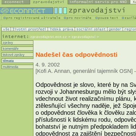
K
zpravodajstvi.ecn.cz
> zpravodajství >
zprávy
komentáře
Nadešel čas odpovědnosti
tiskové zprávy
témata
4. 9. 2002
multimedia
[Kofi A. Annan, generální tajemník OSN] -
Odpovědnost je slovo, které by na 
rozvoji v Johannesburgu mělo být slyš
vdechnout život realizačnímu plánu, k
ztělesňující všechny naděje, jež Spo
o odpovědnost člověka k člověku za
příslušnosti k lidskému rodu, odpovědn
bohatství je nutným předpokladem li
odpovědnost za zajištění bezpečnosti