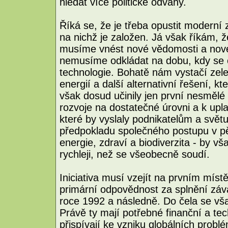
hledat více politické odvahy.
Říká se, že je třeba opustit moderní z
na nichž je založen. Já však říkám,
musíme vnést nové vědomosti a nové 
nemusíme odkládat na dobu, kdy se 
technologie. Bohatě nám vystačí zele
energií a další alternativní řešení, k
však dosud učinily jen první nesmělé
rozvoje na dostatečné úrovni a k upl
které by vyslaly podnikatelům a svět
předpokladu společného postupu v pět
energie, zdraví a biodiverzita - by 
rychleji, než se všeobecně soudí.
Iniciativa musí vzejít na prvním mís
primární odpovědnost za splnění zá
roce 1992 a následně. Do čela se vša
Právě ty mají potřebné finanční a te
přispívají ke vzniku globálních prob