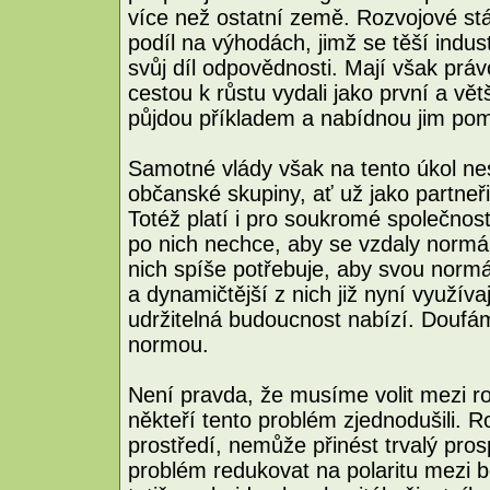
více než ostatní země. Rozvojové stát
podíl na výhodách, jimž se těší indus
svůj díl odpovědnosti. Mají však práv
cestou k růstu vydali jako první a větš
půjdou příkladem a nabídnou jim po
Samotné vlády však na tento úkol nest
občanské skupiny, ať už jako partneři
Totéž platí i pro soukromé společnos
po nich nechce, aby se vzdaly normál
nich spíše potřebuje, aby svou normán
a dynamičtější z nich již nyní využívají
udržitelná budoucnost nabízí. Doufám
normou.
Není pravda, že musíme volit mezi ro
někteří tento problém zjednodušili. R
prostředí, nemůže přinést trvalý pr
problém redukovat na polaritu mezi 