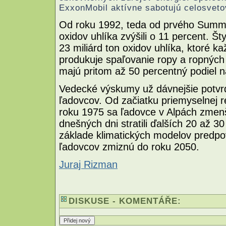
ExxonMobil aktívne sabotujú celosveto
Od roku 1992, teda od prvého Summi
oxidov uhlíka zvýšili o 11 percent. Š
23 miliárd ton oxidov uhlíka, ktoré 
produkuje spaľovanie ropy a ropných
majú pritom až 50 percentný podiel na
Vedecké výskumy už dávnejšie potvrdi
ľadovcov. Od začiatku priemyselnej re
roku 1975 sa ľadovce v Alpách zmenši
dnešných dni stratili ďalších 20 až 30
základe klimatických modelov predpove
ľadovcov zmiznú do roku 2050.
Juraj Rizman
DISKUSE - KOMENTÁŘE: