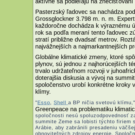
aktívne sa podieľajú na znečisťovaní
Pasterzský ľadovec sa nachádza pod
Grossglockner 3.798 m. n. m. Experti s
každoročne dochádza k výraznému úby
rok sa podľa meraní tento ľadovec zú
stratí približne dvadsať metrov. Roz
najvážnejších a najmarkantnejších pr
Globálne klimatické zmeny, ktoré sp
plynov, sú jednou z najhorúcejších 
trvalo udržateľnom rozvoji v juhoafr
doterajšia diskusia a vývoj na summi
spoločenstvo urobí konkrétne kroky v 
klímy.
"
Esso
,
Shell
a BP ničia svetovú klímu,
Greenpeace na problematiku klimati
spoločnosti nesú spoluzodpovednosť z
summite Zeme sa lobisti týchto firiem 
Arábie, aby zabránili presadeniu väčše
obnoviteľných zdrojov energie. Spoločn