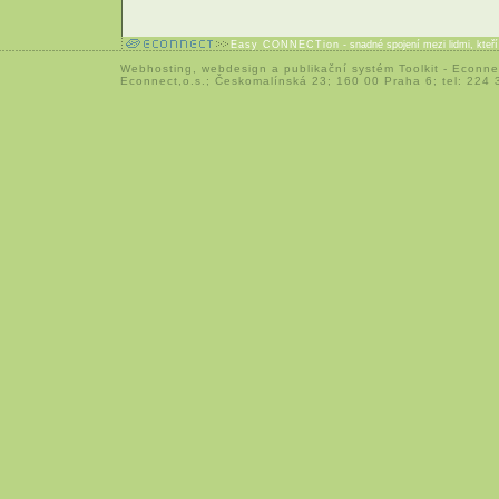
Easy CONNECTion
- snadné spojení mezi lidmi, kteř
Webhosting
,
webdesign
a
publikační systém Toolkit
-
Econne
Econnect,o.s.; Českomalínská 23; 160 00 Praha 6; tel: 224