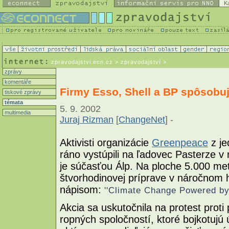
K
zpravodajstvi.ecn.cz
> zpravodajství >
zprávy
komentáře
Firmy Esso, Shell a BP spôsobu
tiskové zprávy
témata
5. 9. 2002
multimedia
Juraj Rizman
[
ChangeNet
] -
Aktivisti organizácie
Greenpeace
z je
ráno vystúpili na ľadovec Pasterze v
je súčasťou Álp. Na ploche 5.000 met
štvorhodinovej príprave v náročnom 
nápisom:
''Climate Change Powered by 
Akcia sa uskutočnila na protest proti
ropných spoločností, ktoré bojkotujú