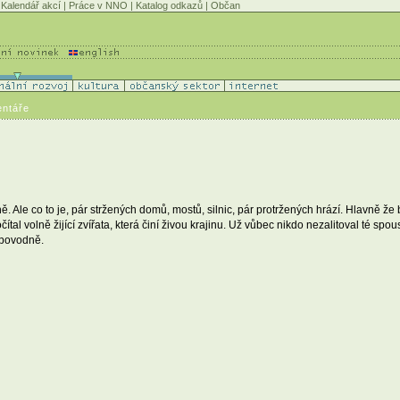
Kalendář akcí
|
Práce v NNO
|
Katalog odkazů
|
Občan
entáře
Ale co to je, pár stržených domů, mostů, silnic, pár protržených hrází. Hlavně že b
ítal volně žijící zvířata, která činí živou krajinu. Už vůbec nikdo nezalitoval té spou
i povodně.