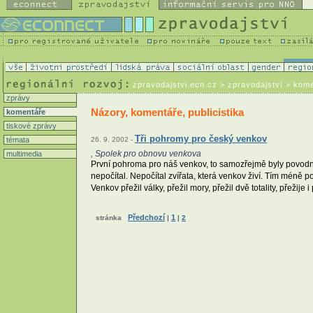
zpravodajstvi.ecn.cz
> zpravodajství > kom
zprávy
Názory, komentáře, publicistika
komentáře
tiskové zprávy
Tři pohromy pro český venkov
témata
26. 9. 2002 -
, Spolek pro obnovu venkova
multimedia
První pohroma pro náš venkov, to samozřejmě byly povodně. 
nepočítal. Nepočítal zvířata, která venkov živí. Tím méně poč
Venkov přežil války, přežil mory, přežil dvě totality, přežije 
Předchozí
1
stránka
|
|
2