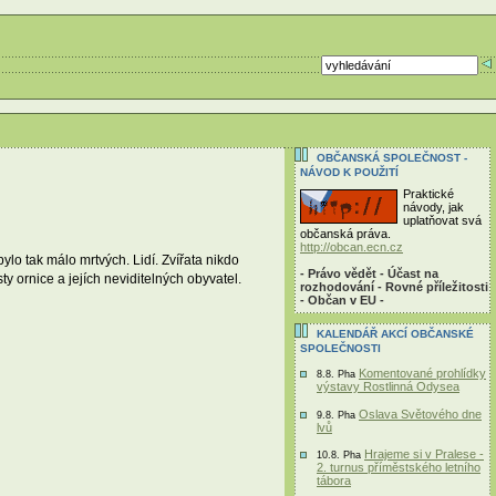
OBČANSKÁ SPOLEČNOST -
NÁVOD K POUŽITÍ
Praktické
návody, jak
uplatňovat svá
občanská práva.
http://obcan.ecn.cz
ylo tak málo mrtvých. Lidí. Zvířata nikdo
- Právo vědět - Účast na
sty ornice a jejích neviditelných obyvatel.
rozhodování - Rovné příležitosti
- Občan v EU -
KALENDÁŘ AKCÍ OBČANSKÉ
SPOLEČNOSTI
Komentované prohlídky
8.8. Pha
výstavy Rostlinná Odysea
Oslava Světového dne
9.8. Pha
lvů
Hrajeme si v Pralese -
10.8. Pha
2. turnus příměstského letního
tábora