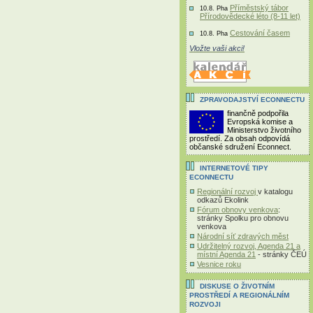
Příměstský tábor
10.8. Pha
Přírodovědecké léto (8-11 let)
Cestování časem
10.8. Pha
Vložte vaši akci!
ZPRAVODAJSTVÍ ECONNECTU
finančně podpořila
Evropská komise a
Ministerstvo životního
prostředí. Za obsah odpovídá
občanské sdružení Econnect.
INTERNETOVÉ TIPY
ECONNECTU
Regionální rozvoj
v katalogu
odkazů Ekolink
Fórum obnovy venkova
:
stránky Spolku pro obnovu
venkova
Národní síť zdravých měst
Udržitelný rozvoj, Agenda 21 a
místní Agenda 21
- stránky ČEÚ
Vesnice roku
DISKUSE O ŽIVOTNÍM
PROSTŘEDÍ A REGIONÁLNÍM
ROZVOJI