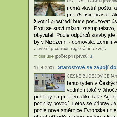
ÚSTÍ NAD LABEM [
Econn
nemá vlastní poštu, 
pro 75 tisíc prasat. 
životní prostředí bude posuzovat ús
Proti se staví místní zastupitelstvo
obyvatel. Podle odpůrců stavby jde
by v Nizozemí - domovské zemi inv
::
životní prostředí
,
regionální rozvoj
::
diskuse
[počet příspěvků:
1
]
Starostové se zapojí do
17. 4. 2007 -
ČESKÉ BUDĚJOVICE [
Ar
tento týden v Českýc
vodních toků v Jihoče
pohledy na problematiku také Agentu
podniky povodí. Letos se připravuje 
podle nové směrnice Evropské unie.
ubírat přírodě blízkou cestou a kom