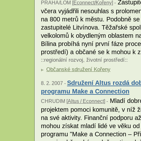
Zastupi
PRAHA/LOM [
Econnect/Kořeny
] -
včera vyjádřili nesouhlas s prolomen
na 800 metrů k městu. Podobně se 
zastupitelé Litvínova. Těžařské spo
velkolomů k obydleným oblastem nad
Bílina probíhá nyní první fáze proce
prostředí) a občané se k mohou k z
::
regionální rozvoj
,
životní prostředí
::
Občanské sdružení Kořeny
Sdružení Altus rozdá do
8. 2. 2007 -
programu Make a Connection
Mladí dobro
CHRUDIM [
Altus / Econnect
] -
projektem pomoci komunitě, v níž ž
na své aktivity. Finanční podporu a
mohou získat mladí lidé ve věku od
programu "Make a Connection – Přip