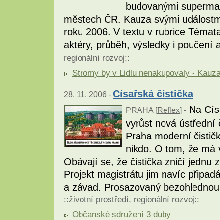
budovanými supermarke
městech ČR. Kauza svými událostm
roku 2006. V textu v rubrice Témat
aktéry, průběh, výsledky i poučení
regionální rozvoj
::
Stromy by v Lidlu nenakupovaly - Kauz
Císařská čistička
28. 11. 2006 -
Na Císa
PRAHA [
Reflex
] -
vyrůst nová ústřední 
Praha moderní čistič
nikdo. O tom, že má 
Obávají se, že čistička zničí jednu 
Projekt magistrátu jim navíc připad
a závad. Prosazovaný bezohlednou 
::
životní prostředí
,
regionální rozvoj
::
Občanské sdružení 3 duby