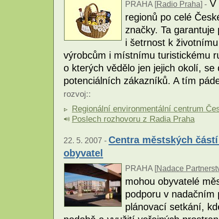
V 
PRAHA [
Radio Praha
] -
regionů po celé České
značky. Ta garantuje 
i šetrnost k životní
výrobcům i místnímu turistickému r
o kterých vědělo jen jejich okolí, s
potenciálních zákazníků. A tím pádem
rozvoj
::
Regionální environmentální centrum Čes
Poslech rozhovoru z Radia Praha
Centra městských částí
22. 5. 2007 -
obyvatel
PRAHA [
Nadace Partnerstv
mohou obyvatelé měst
podporu v nadačním 
plánovací setkání, k