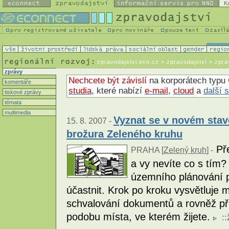
K
zpravodajstvi.ecn.cz
> zpravodajství > zprá
zprávy
Nechcete být závislí
na korporátech typu 
komentáře
studia
, které nabízí
e-mail
,
cloud
a
další 
tiskové zprávy
témata
multimedia
Vyznat se v novém sta
15. 8. 2007 -
brožura Zeleného kruhu
Pře
PRAHA [
Zelený kruh
] -
a vy nevíte co s tím?
územního plánování p
účastnit. Krok po kroku vysvětluje m
schvalování dokumentů a rovněž při
podobu místa, ve kterém žijete.
::