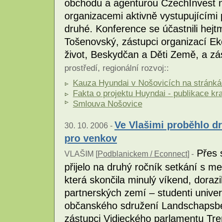
obchodu a agenturou CzechInvest n
organizacemi aktivně vystupujícími 
druhé. Konference se účastnili he
Tošenovský, zástupci organizací Ek
život, Beskydčan a Děti Země, a zás
prostředí
,
regionální rozvoj
::
Kauza Hyundai v Nošovicích na stránká
Fakta o projektu Huyndai - publikace kr
Smlouva Nošovice
Ve Vlašimi proběhlo d
30. 10. 2006 -
pro venkov
Přes s
VLAŠIM [
Podblanickem / Econnect
] -
přijelo na druhý ročník setkání s me
která skončila minulý víkend, dorazil
partnerských zemí – studenti univer
občanského sdružení Landschapsbe
zástupci Vidieckého parlamentu Tre