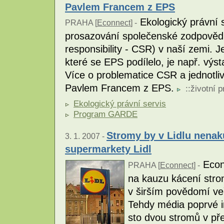
Pavlem Francem z EPS
Ekologický právní s
PRAHA [
Econnect
] -
prosazování společenské zodpovědno
responsibility - CSR) v naší zemi. 
které se EPS podílelo, je např. vý
Více o problematice CSR a jednotli
Pavlem Francem z EPS.
::
životní p
Ekologický právní servis
Program GARDE
Stromy by v Lidlu nenak
3. 1. 2007 -
supermarkety Lidl
Econn
PRAHA [
Econnect
] -
na kauzu kácení stro
v širším povědomí veř
Tehdy média poprvé i
sto dvou stromů v př