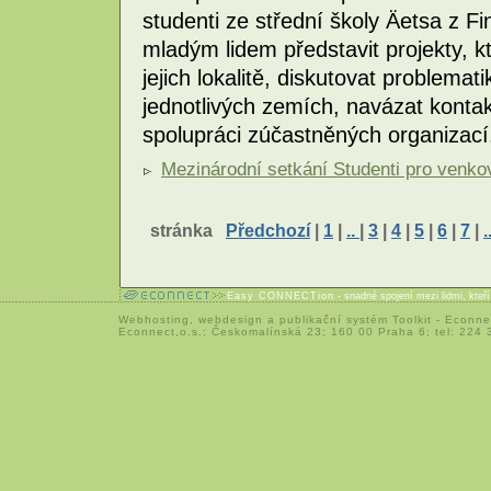
studenti ze střední školy Äetsa z F
mladým lidem představit projekty, kt
jejich lokalitě, diskutovat problemat
jednotlivých zemích, navázat kontak
spolupráci zúčastněných organizac
Mezinárodní setkání Studenti pro venkov
stránka
Předchozí
|
1
|
..
|
3
|
4
|
5
|
6
|
7
|
.
Easy CONNECTion
- snadné spojení mezi lidmi, kteř
Webhosting
,
webdesign
a
publikační systém Toolkit
-
Econne
Econnect,o.s.; Českomalínská 23; 160 00 Praha 6; tel: 224