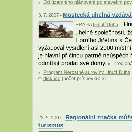
Od územního plánování po stavební pov
Mostecká uhelná vzdává 
3. 7. 2007 -
Hnu
PRAHA [
Hnutí Duha
] -
uhelné společnosti, ž
Horního Jiřetína a Če
vyžadoval vysídlení asi 2000 místní
je hlavní příčinou patrně neúspěch 
odmítají prodat své domy.
::
regioná
Program Nerostné suroviny Hnutí Duha
diskuse
[počet příspěvků:
3
]
Regionální značka můž
23. 5. 2007 -
turismus