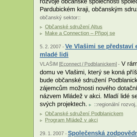
rozvoje občanské společnosti spol
Pardubickém kraji, občanským sdru
občanský sektor
::
Občanské sdružení Altus
Make a Connection – Připoj se
Ve Vlašimi se představí
5. 2. 2007 -
mladé lidi
V rám
VLAŠIM [
Econnect / Podblanickem
] -
domu ve Vlašimi, který se koná příš
bude občanské sdružení Podblanic
zájemcům možnosti nového dotační
názvem Mládež v akci. Mladí lidé se 
svých projektech.
::
regionální rozvoj
Občanské sdružení Podblanickem
Program Mládež v akci
Společenská zodpovědno
29. 1. 2007 -