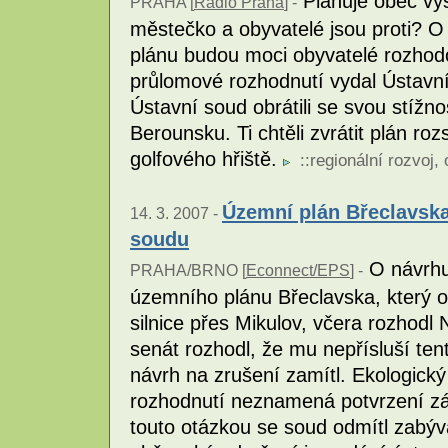
Plánuje obec vys
PRAHA [
Radio Praha
] -
městečko a obyvatelé jsou proti?
plánu budou moci obyvatelé rozhod
průlomové rozhodnutí vydal Ústavní
Ústavní soud obrátili se svou stížn
Berounsku. Ti chtěli zvrátit plán r
golfového hřiště.
::
regionální rozvoj
,
Územní plán Břeclavsk
14. 3. 2007 -
soudu
O návrhu 
PRAHA/BRNO [
Econnect/EPS
] -
územního plánu Břeclavska, který o
silnice přes Mikulov, včera rozhodl
senát rozhodl, že mu nepřísluší te
návrh na zrušení zamítl. Ekologický
rozhodnutí neznamená potvrzení zá
touto otázkou se soud odmítl zabýv