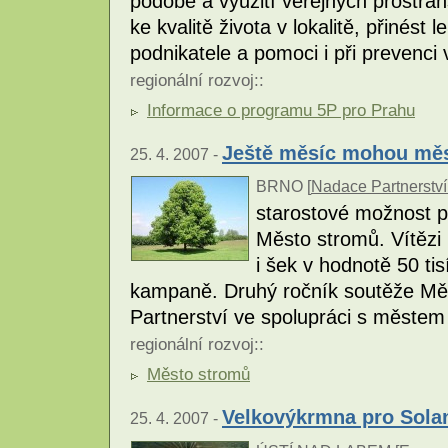
podobě a využití veřejných prostran
ke kvalitě života v lokalitě, přinés
podnikatele a pomoci i při prevenci
regionální rozvoj
::
Informace o programu 5P pro Prahu
Ještě měsíc mohou měst
25. 4. 2007 -
BRNO [
Nadace Partnerství
starostové možnost př
Město stromů. Vítězi
i šek v hodnotě 50 tis
kampaně. Druhý ročník soutěže Mě
Partnerství ve spolupráci s městem
regionální rozvoj
::
Město stromů
Velkovýkrmna pro Sola
25. 4. 2007 -