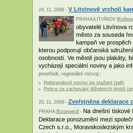
V Litvínově vrcholí ka
24. 11. 2006 -
PRAHA/LITVÍNOV [
Kořeny,
obyvatelé Litvínova r
město za souseda hn
kampaň ve prospěch z
kterou podporují občanská sdružení
osobnosti. Ve městě jsou plakáty, b
vycházejí speciální noviny a jako in
prostředí
,
regionální rozvoj
::
Referendové noviny ke stažení (pdf)
Petice za zachování těžebních limitů (p
Zveřejněna deklarace 
20. 11. 2006 -
Na dnešní tiskové 
PRAHA [
Econnect
] -
Deklarace porozumění mezi společn
Czech s.r.o., Moravskoslezským kr