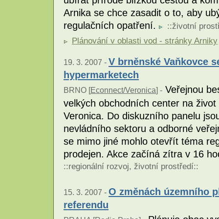
Arnika se chce zasadit o to, aby u
regulačních opatření.
::
životní prost
Plánování v oblasti vod - stránky Arniky
V brněnské Vaňkovce se
19. 3. 2007 -
hypermarketech
Veřejnou be
BRNO [
Econnect/Veronica
] -
velkých obchodních center na život m
Veronica. Do diskuzního panelu jso
nevládního sektoru a odborné veřejn
se mimo jiné mohlo otevřít téma re
prodejen. Akce začíná zítra v 16 h
::
regionální rozvoj
,
životní prostředí
::
O změnách územního pl
15. 3. 2007 -
referendu