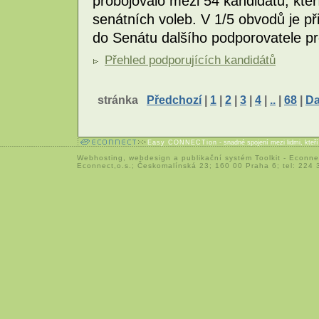
probojovalo mezi 54 kandidátů, kteř
senátních voleb. V 1/5 obvodů je při
do Senátu dalšího podporovatele pr
Přehled podporujících kandidátů
stránka
Předchozí
|
1
|
2
|
3
|
4
|
..
|
68
|
Da
Easy CONNECTion
- snadné spojení mezi lidmi, kteř
Webhosting
,
webdesign
a
publikační systém Toolkit
-
Econne
Econnect,o.s.; Českomalínská 23; 160 00 Praha 6; tel: 224