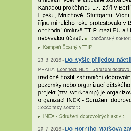
Kanadou proběhnou 17. září v Berlí
Lipsku, Mnichově, Stuttgartu, Vídni
říjnu minulého roku protestovalo v Be
obchodní úmluvě TTIP mezi EU a US
nebývalou účastí.
::
občanský sektor
:
Kampaň Špatný vTTIP
Do Kyšic přijedou nácti
23. 8. 2016 -
PRAHA [
Econnect/INEX - Sdružení dobrovoln
tradičně hostit zahraniční dobrovol
pozemky nebo organizací dětského 
projekt (tzv. workcamp) je organizo
organizací INEX - Sdružení dobrovo
::
občanský sektor
::
INEX - Sdružení dobrovolných aktivit
Do Horního Maršova zaví
29. 7. 2016 -