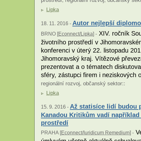
prostředí
,
regionální rozvoj
,
občanský sek
Lipka
Autor nejlepší diplomo
18. 11. 2016 -
XIV. ročník So
BRNO [
Econnect/Lipka
] -
životního prostředí v Jihomoravské
konferenci v úterý 22. listopadu 20
Jihomoravský kraj. Vítězové převe
prezentovat a o tématech diskutova
sféry, zástupci firem i neziskových 
regionální rozvoj
,
občanský sektor
::
Lipka
Až statisíce lidí budou
15. 9. 2016 -
Kanadou Kritikům vadí například 
prostředí
Ve
PRAHA [
Econnect/Iuridicum Remedium
] -
úmluvám včetně aktuálně schvalov