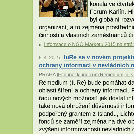
konala ve čtvrte
Forum Karlín. H
byl globální roz
organizací, a to zejména prostředni
činnosti a vlastních zaměstnanců č
Informace o NGO Marketu 2015 na strán
IuRe se v novém projektu
8. 4. 2015 -
ochrany informací v nevládních 
PRAHA [
Econnect/Iuridicum Remedium, o. s
Remedium (IuRe) bude pomáhat dal
oblasti šíření a ochrany informací. 
řadu nových možností jak dostat inf
také nová ohrožení důvěrnosti info
podpořený grantem z Islandu, Lich
fondů se zaměří zejména na dvě obl
zvýšení informovanosti nevládních 