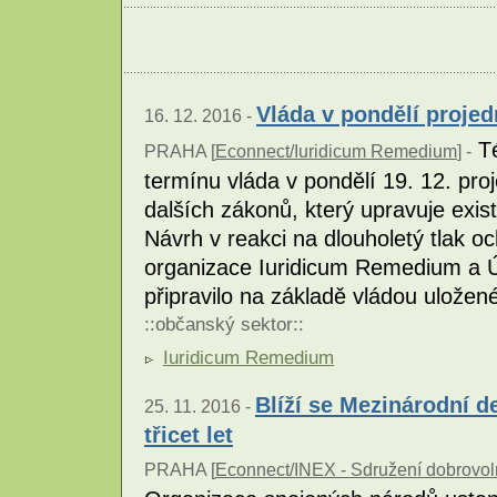
Vláda v pondělí proje
16. 12. 2016 -
Té
PRAHA [
Econnect/Iuridicum Remedium
] -
termínu vláda v pondělí 19. 12. pro
dalších zákonů, který upravuje exis
Návrh v reakci na dlouholetý tlak 
organizace Iuridicum Remedium a 
připravilo na základě vládou uložen
::
občanský sektor
::
Iuridicum Remedium
Blíží se Mezinárodní d
25. 11. 2016 -
třicet let
PRAHA [
Econnect/INEX - Sdružení dobrovoln