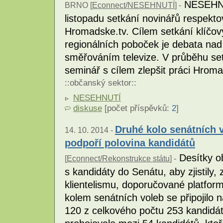
NESEHNUT
BRNO [
Econnect/NESEHNUTÍ
] -
listopadu setkání novinářů respekt
Hromadske.tv. Cílem setkání klíčový
regionálních poboček je debata nad
směřováním televize. V průběhu se
seminář s cílem zlepšit práci Hroma
::
občanský sektor
::
NESEHNUTÍ
diskuse
[počet příspěvků:
2
]
Druhé kolo senátních 
14. 10. 2014 -
podpoří polovina kandidátů
Desítky ob
[
Econnect/Rekonstrukce státu
] -
s kandidáty do Senátu, aby zjistily,
klientelismu, doporučované platfor
kolem senátních voleb se připojilo 
120 z celkového počtu 253 kandidát