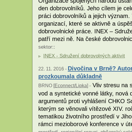
Organizace spojených národů ustano
den dobrovolníků. Jeho cílem je ce
práci dobrovolníků a jejich význam.
organizací, které se aktivně a úspě
dobrovolnické práce. INEX – Sdruže
patří mezi ně. Na české dobrovolni
sektor
::
INEX - Sdružení dobrovolných aktivit
Divočina v Brně? Autor
22. 11. 2016 -
prozkoumala důkladně
Vliv stresu na 
BRNO [
Econnect/Lipka
] -
vod a syntetické vonné látky, nová 
argumentů proti vyhlášení CHKO So
kterým se věnovali vítězové XIV. r
tematikou životního prostředí v Jih
rámci mezioborové konference v úte