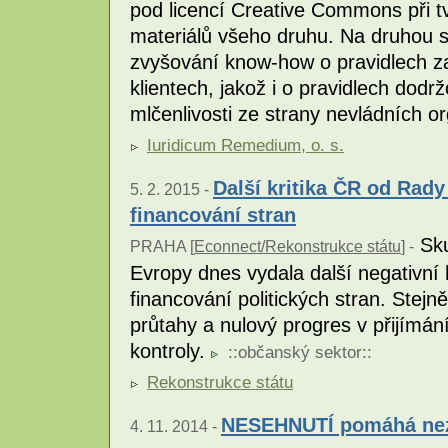
pod licencí Creative Commons při t
materiálů všeho druhu. Na druhou s
zvyšování know-how o pravidlech z
klientech, jakož i o pravidlech dod
mlčenlivosti ze strany nevládních o
Iuridicum Remedium, o. s.
Další kritika ČR od Rady
5. 2. 2015 -
financování stran
Sku
PRAHA [
Econnect/Rekonstrukce státu
] -
Evropy dnes vydala další negativní 
financování politických stran. Stejn
průtahy a nulový progres v přijímán
kontroly.
::
občanský sektor
::
Rekonstrukce státu
NESEHNUTÍ pomáhá nezá
4. 11. 2014 -