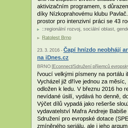
aktivizačním programem, s důrazem n
díky Nízkoprahovému klubu Pavlač. R
prostor pro intenzivní práci se 43 r
::
regionální rozvoj
,
sociální oblast
,
gend
Ratolest Brno
Čapí hnízdo neobhájí an
23. 3. 2016 -
na iDnes.cz
BRNO [
Econnect/Sdružení příjemců evropsk
řvoucí velkými písmeny na portálu i
Vycházel již dříve jednou za měsíc, 
odložen k ledu. V březnu 2016 ho re
nevídané úsilí, vydává ho denně, do
Výčet dílů vypadá jako rešerše slou
vydavatelství Mafra Andreje Babiše
Sdružení pro evropské dotace (SPE
zmíněného seriálu, ale i jeho argu