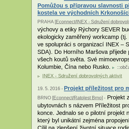
Pomůžou s přípravou slavnosti př
kostela ve východních Krkonošíc
PRAHA [
Econnect/INEX - Sdružení dobrovoln
výchovy a etiky Rýchory SEVER bud
ekologicky zaměřený workcamp (tj. 
ve spolupráci s organizací INEX – S
SDA). Do Horního Maršova přijede 
všech koutů světa. Své mimoevrops
Kolumbie, Čína nebo Rusko.
::
obč
INEX - Sdružení dobrovolných aktivit
Projekt příležitost pro
19. 5. 2016 -
Projekt z
BRNO [
Econnect/Ratolest Brno
] -
ubytovnách s názvem Příležitost pr
konce. Jednalo se o pilotní projekt
který byl unikátní zejména propojen
Cílil na zlepšení životní situace ro