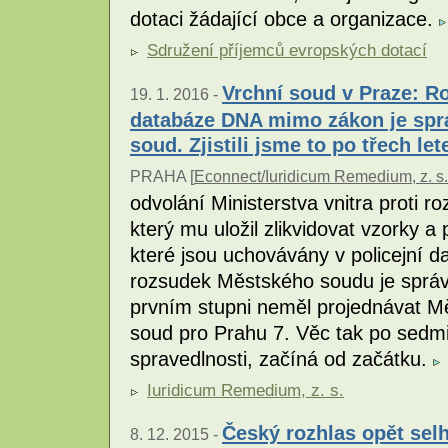
dotaci žádající obce a organizace.
Sdružení příjemců evropských dotací
Vrchní soud v Praze: Ro
19. 1. 2016 -
databáze DNA mimo zákon je sprá
soud. Zjistili jsme to po třech let
PRAHA [
Econnect/Iuridicum Remedium, z. s.
odvolání Ministerstva vnitra proti
který mu uložil zlikvidovat vzorky a 
které jsou uchovávány v policejní da
rozsudek Městského soudu je správn
prvním stupni neměl projednávat M
soud pro Prahu 7. Věc tak po sedmi
spravedlnosti, začíná od začátku.
Iuridicum Remedium, z. s.
Český rozhlas opět sel
8. 12. 2015 -