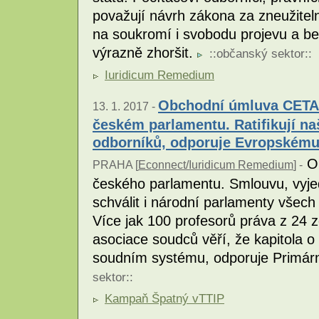
považují návrh zákona za zneužitel
na soukromí i svobodu projevu a b
výrazně zhoršit.
::
občanský sektor
::
Iuridicum Remedium
Obchodní úmluva CETA 
13. 1. 2017 -
českém parlamentu. Ratifikují na
odborníků, odporuje Evropskému
Ob
PRAHA [
Econnect/Iuridicum Remedium
] -
českého parlamentu. Smlouvu, vyj
schválit i národní parlamenty všech
Více jak 100 profesorů práva z 24
asociace soudců věří, že kapitola o 
soudním systému, odporuje Primá
sektor
::
Kampaň Špatný vTTIP