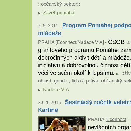
::
občanský sektor
::
Závěť pomáhá
Program Pomáhej podpoří
7. 9. 2015 -
mládeže
ČSOB a N
PRAHA [
Econnect/Nadace VIA
] -
grantového programu Pomáhej zaměř
dobročinných aktivit dětí a mládeže
iniciativu a dobrovolnou činnost dět
věci ve svém okolí k lepšímu.
::
živ
oblast
,
gender
,
lidská práva
,
občanský sek
Nadace VIA
Šestnáctý ročník velet
23. 4. 2015 -
Karlíně
PRAHA [
Econnect
] -
nevládních organ