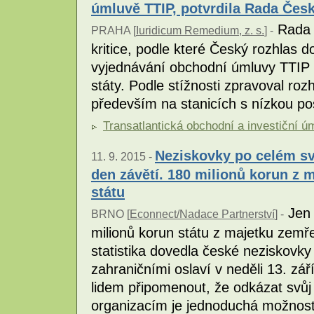
úmluvě TTIP, potvrdila Rada Čes
Rada 
PRAHA [
Iuridicum Remedium, z. s.
] -
kritice, podle které Český rozhlas 
vyjednávání obchodní úmluvy TTIP 
státy. Podle stížnosti zpravoval rozh
především na stanicích s nízkou po
Transatlantická obchodní a investiční ú
Neziskovky po celém svě
11. 9. 2015 -
den závětí. 180 milionů korun z 
státu
Jen 
BRNO [
Econnect/Nadace Partnerství
] -
milionů korun státu z majetku zemřel
statistika dovedla české neziskovky
zahraničními oslaví v neděli 13. zář
lidem připomenout, že odkázat svůj
organizacím je jednoduchá možnost