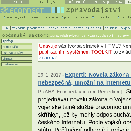
K
zpravodajstvi.ecn.cz
> zpravodajství > zprávy
zprávy
Unavuje
vás tvorba stránek v HTML? N
komentáře
publikačním systémem TOOLKIT
to zvlá
tiskové zprávy
zdarma!
témata
multimedia
Experti: Novela zákona
29. 1. 2017 -
nebezpečná, umožní na internetu
Sn
PRAHA [
Econnect/Iuridicum Remedium
] -
projednávat novelu zákona o Vojen
vojenské tajné službě pravomoc umís
skříňky“, jež by mohly odposloucháva
českého Internetu. Podle vojáků o
státu. Počítačoví odborníci, právníc