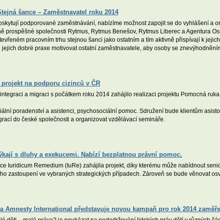
tejná šance – Zaměstnavatel roku 2014
skytují podporované zaměstnávání, nabízíme možnost zapojit se do vyhlášení a org
cně prospěšné společnosti Rytmus, Rytmus Benešov, Rytmus Liberec a Agentura Os
vřeném pracovním trhu stejnou šanci jako ostatním a tím aktivně přispívají k jejic
adů jejich dobré praxe motivovat ostatní zaměstnavatele, aby osoby se znevýhodněn
o projekt na podporu cizinců v ČR
integraci a migraci s počátkem roku 2014 zahájilo realizaci projektu Pomocná ruka
iální poradenství a asistenci, psychosociální pomoc. Sdružení bude klientům asistov
ntegrací do české společnosti a organizovat vzdělávací semináře.
ýkají s dluhy a exekucemi. Nabízí bezplatnou právní pomoc.
e Iuridicum Remedium (IuRe) zahájila projekt, díky kterému může nabídnout senio
ho zastoupení ve vybraných strategických případech. Zároveň se bude věnovat osvě
a Amnesty International představuje novou kampaň pro rok 2014 zaměřen
děti – malá práva? je poukázat na nedodržování lidských práv dětí v různých část