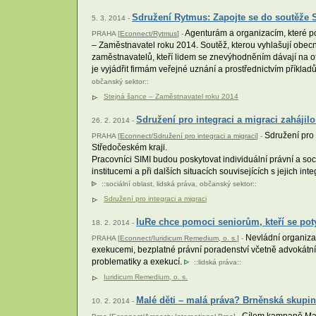
Sdružení Rytmus: Zapojte se do soutěže S
5. 3. 2014 -
Agenturám a organizacím, které po
PRAHA [
Econnect/Rytmus
] -
– Zaměstnavatel roku 2014. Soutěž, kterou vyhlašují obe
zaměstnavatelů, kteří lidem se znevýhodněním dávají na ote
je vyjádřit firmám veřejné uznání a prostřednictvím příkl
občanský sektor
::
Stejná šance – Zaměstnavatel roku 2014
Sdružení pro integraci a migraci zahájil
26. 2. 2014 -
Sdružení pro 
PRAHA [
Econnect/Sdružení pro integraci a migraci
] -
Středočeském kraji.
Pracovníci SIMI budou poskytovat individuální právní a soc
institucemi a při dalších situacích souvisejících s jejich i
::
sociální oblast
,
lidská práva
,
občanský sektor
::
Sdružení pro integraci a migraci
IuRe chce pomoci seniorům, kteří se pot
18. 2. 2014 -
Nevládní organizac
PRAHA [
Econnect/Iuridicum Remedium, o. s.
] -
exekucemi, bezplatné právní poradenství včetně advokátní
problematiky a exekucí.
::
lidská práva
::
Iuridicum Remedium, o. s.
Malé děti – malá práva? Brněnská skupin
10. 2. 2014 -
Cílem kampaně Malé 