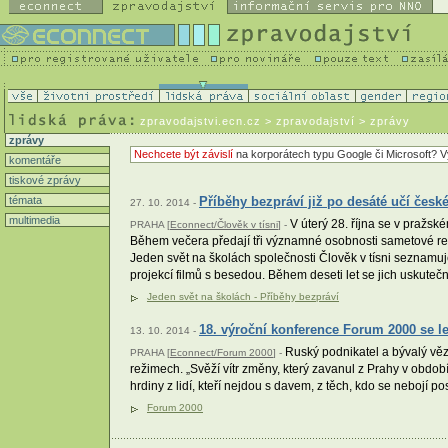
zpravodajstvi.ecn.cz
> zpravodajství > zprávy
zprávy
Nechcete být závislí
na korporátech typu Google či Microsoft? V
komentáře
tiskové zprávy
témata
Příběhy bezpráví již po desáté učí česk
27. 10. 2014 -
multimedia
V úterý 28. října se v pražsk
PRAHA [
Econnect/Člověk v tísni
] -
Během večera předají tři významné osobnosti sametové re
Jeden svět na školách společnosti Člověk v tísni seznamu
projekcí filmů s besedou. Během deseti let se jich uskuteč
Jeden svět na školách - Příběhy bezpráví
18. výroční konference Forum 2000 se l
13. 10. 2014 -
Ruský podnikatel a bývalý věz
PRAHA [
Econnect/Forum 2000
] -
režimech. „Svěží vítr změny, který zavanul z Prahy v obdob
hrdiny z lidí, kteří nejdou s davem, z těch, kdo se nebojí pos
Forum 2000