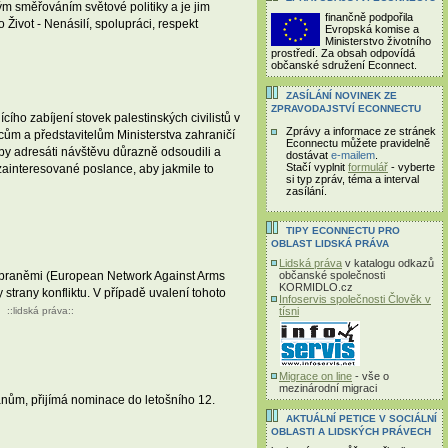
ým směřováním světové politiky a je jim
finančně podpořila
Život - Nenásilí, spolupráci, respekt
Evropská komise a
Ministerstvo životního
prostředí. Za obsah odpovídá
občanské sdružení Econnect.
ZASÍLÁNÍ NOVINEK ZE
ZPRAVODAJSTVÍ ECONNECTU
ho zabíjení stovek palestinských civilistů v
Zprávy a informace ze stránek
cům a představitelům Ministerstva zahraničí
Econnectu můžete pravidelně
aby adresáti návštěvu důrazně odsoudili a
dostávat
e-mailem
.
Stačí vyplnit
formulář
- vyberte
zainteresované poslance, aby jakmile to
si typ zpráv, téma a interval
zasílání.
TIPY ECONNECTU PRO
OBLAST LIDSKÁ PRÁVA
Lidská práva
v katalogu odkazů
zbraněmi (European Network Against Arms
občanské společnosti
KORMIDLO.cz
rany konfliktu. V případě uvalení tohoto
Infoservis společnosti Člověk v
::
lidská práva
::
tísni
Migrace on line
- vše o
mezinárodní migraci
anům, přijímá nominace do letošního 12.
AKTUÁLNÍ PETICE V SOCIÁLNÍ
OBLASTI A LIDSKÝCH PRÁVECH