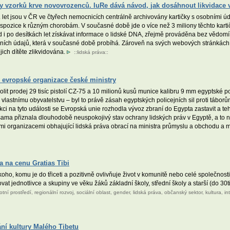
ony vzorků krve novovrozenců. IuRe dává návod, jak dosáhnout likvidace 
. let jsou v ČR ve čtyřech nemocnicích centrálně archivovány kartičky s osobními ú
ispozice k různým chorobám. V současné době jde o více než 3 miliony těchto karti
 i po desítkách let získávat informace o lidské DNA, zřejmě prováděna bez vědomí ro
obních údajů, která v současné době probíhá. Zároveň na svých webových stránkách
jich dítěte zlikvidována.
::
lidská práva
::
y evropské organizace české ministry
it prodej 29 tisíc pistolí CZ-75 a 10 milionů kusů munice kalibru 9 mm egyptské pol
vlastnímu obyvatelstvu – byl to právě zásah egyptských policejních sil proti tábo
ci na tyto události se Evropská unie rozhodla vývoz zbraní do Egypta zastavit a te
sama přiznala dlouhodobě neuspokojivý stav ochrany lidských práv v Egyptě, a to
 organizacemi obhajující lidská práva obrací na ministra průmyslu a obchodu a mi
a na cenu Gratias Tibi
ho, komu je do třiceti a pozitivně ovlivňuje život v komunitě nebo celé společnosti
t jednotlivce a skupiny ve věku žáků základní školy, střední školy a starší (do 30ti
votní prostředí
,
regionální rozvoj
,
sociální oblast
,
gender
,
lidská práva
,
občanský sektor
,
kultura
,
in
ní kultury Malého Tibetu