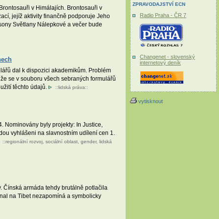
ZPRAVODAJSTVÍ ECN
rontosauři v Himálajích. Brontosauři v
Radio Praha - ČR 7
cí, jejíž aktivity finančně podporuje Jeho
šansony Světlany Nálepkové a večer bude
Changenet - slovenský
nech
internetový deník
mulářů dal k dispozici akademikům. Problém
, že se v souboru všech sebraných formulářů
žití těchto údajů.
::
lidská práva
::
vytisknout
. Nominovány byly projekty: In Justice,
udou vyhlášeni na slavnostním udílení cen 1.
::
regionální rozvoj
,
sociální oblast
,
gender
,
lidská
y. Čínská armáda tehdy brutálně potlačila
ional na Tibet nezapomíná a symbolicky