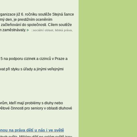
anizace již 6. ročníku soutěže Stejná šance
mý den, je prestižním oceněním
h začleňování do společnosti. Cílem soutěže
ím zaměstnávaly.
::
sociální oblast
,
lidská práva
,
 5 na podporu cizinek a cizinců v Praze a
at při styku s úřady a jinými veřejnými
rům, kteří mají problémy s dluhy nebo
tové činnosti pro seniory v oblasti dluhové
ou na práva dětí u nás i ve světě
ech světa. Milióny dětí po celém světě jsou