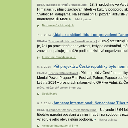
18. 3. proběhne ve Valdš
BRNO [
Econnect/Hnutí Brontosaurus
] -
Himálajích usilují o zachování tibetské kultury podporou šk
Svatost 14. dalajláma. Na setkání přijali pozvání aktivist
moderovat Jiří Mádl.
::
lidská práva
::
Brontosauři v Himalájích
Údaje ze sčítání lidu i po provedené “an
7. 3. 2014 -
Český statistický 
PRAHA [
Econnect/Iuridicum Remedium, o. s.
] -
je, že i po provedené anonymizaci, tedy po odstranění jmé
znovu neopakuje, to může podle neziskové organizace Iur
Iuridicum Remedium, o. s.
Pět projektů z České republiky bylo nom
6. 3. 2014 -
Pět projektů z České republiky
PRAHA [
Econnect/SozialMarie
] -
Mental Power Prague Film Festival, Patron, Papuče patří do
května 2014 v prostorách rakouského ORF ve Vídni. Za Če
práva
,
občanský sektor
,
internet
::
SozialMarie
Amnesty International: Nenecháme Tibet z
6. 3. 2014 -
Uplynulo již 64 le
BRNO [
Econnect/Amnesty International Brno
] -
tibetské národní povstání a s ním i naději na svobodný roz
vyjadřuje jeho obyvatelům podporu.
::
lidská práva
::
Amnesty International Brno