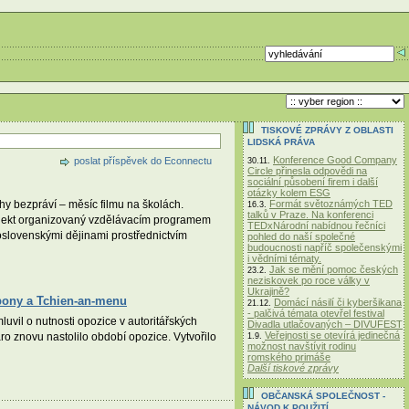
TISKOVÉ ZPRÁVY Z OBLASTI
LIDSKÁ PRÁVA
Konference Good Company
poslat příspěvek do Econnectu
30.11.
Circle přinesla odpovědi na
sociální působení firem i další
otázky kolem ESG
Formát světoznámých TED
ěhy bezpráví – měsíc filmu na školách.
16.3.
talků v Praze. Na konferenci
rojekt organizovaný vzdělávacím programem
TEDxNárodní nabídnou řečníci
oslovenskými dějinami prostřednictvím
pohled do naší společné
budoucnosti napříč společenskými
i vědními tématy.
Jak se mění pomoc českých
23.2.
neziskovek po roce války v
Ukrajině?
opony a Tchien-an-menu
Domácí násilí či kyberšikana
21.12.
- palčivá témata otevřel festival
vil o nutnosti opozice v autoritářských
Divadla utlačovaných – DIVUFEST
Veřejnosti se otevírá jedinečná
ro znovu nastolilo období opozice. Vytvořilo
1.9.
možnost navštívit rodinu
romského primáše
Další tiskové zprávy
OBČANSKÁ SPOLEČNOST -
NÁVOD K POUŽITÍ