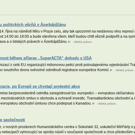
u politických vězňů v Ázerbájdžánu
 14. října na náměstí Míru v Praze celu, aby tak upozornil na nedávnou vlnu represí 
d 14:00 do 18:00 a bude otevřena všem, kteří budou chtít vězně podpořit a na sym
tava a o lidských právech v Ázerbájdžánu.
::
lidská práva
::
ávnost během příprav „SuperACTA“ dohody s USA
izací z celé EU organizující milionovou petici proti poloutajenému vyjednávání Tr
ho soudního dvora svévolné odmítnutí registrace europetice Komisí.
::
lidská práva
::
acie, po Evropě se chystají protestní akce
omise bezprecedentně odmítla zaregistrovat tzv. europetici -- evropskou občanskou i
mezinárodních smluv o obchodu a ochraně investic. Transatlantickou obchodní a in
o-evropskou obchodní úmluvu chce podepsat s Kanadou.
::
lidská práva
::
e společnosti
e, v nových prostorech Humanistického centra v Sokolské 32, uskuteční MírPárty 
a nebezpečí vyhrocující se spirály násilí v současné společnosti a chce především vy