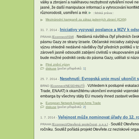
války a zbrojení a naléhavou nezbytnost vytváření nové nen
jasné, že další manipulace informací a vyhrocování konflikt
různorodosti, usmíření a mír.
::
lidská práva
::
Mezinárodní kampaně za zákaz jaderných zbraní (ICAN)
Iniciativy vyzyvaji poslance a MZV k ods
31. 7. 2014 -
Nedávná návštěva čtyř předních českýc
PRAHA [
Econnect/ISM
] -
pásmu Gazy ze strany Izraele. Občanské iniciativy zabýva
výzvu ohledně nedávné návštěvy čtyř předních politiků v Iz
zároveň jasně odsoudili zabíjení civilistů v okupovaném p
bude možné podnikli cestu do pásma Gazy, udělali si názor
Plné znění výzvy
diskuse
[počet příspěvků:
1
]
Nesehnutí: Evropská unie musí ukončit 
25. 7. 2014 -
Vzhledem k postupné eskalaci 
BRNO [
Econnect/NESEHNUTÍ
] -
Trade, ENAAT) k okamžitému ukončení evropské vojenské p
embarga by všechny státy EU musely ihned zastavit vešker
European Network Against Arms Trade
diskuse
[počet příspěvků:
2
]
Veřejnost může nominovat úřady do 12.
1. 7. 2014 -
Soutěž Otevřeno 
PRAHA [
Econnect/Otevřená společnost, o.p.s.
] -
ročníku. Soutěž pořádá projekt Otevřete.cz neziskové orga