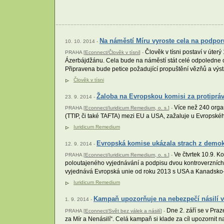
Na náměstí Míru vyroste cela na podpor
10. 10. 2014 -
Člověk v tísni postaví v úterý
PRAHA [
Econnect/Člověk v tísni
] -
Ázerbájdžánu. Cela bude na náměstí stát celé odpoledne o
Připravena bude petice požadující propuštění vězňů a výs
Člověk v tísni
Žaloba na Evropskou komisi za protipr
23. 9. 2014 -
Více než 240 organ
PRAHA [
Econnect/Iuridicum Remedium, o. s.
] -
(TTIP, či také TAFTA) mezi EU a USA, zažaluje u Evropské
Iuridicum Remedium
Evropská komise ukázala strach z demokr
12. 9. 2014 -
Ve čtvrtek 10.9. K
PRAHA [
Econnect/Iuridicum Remedium, o. s.
] -
poloutajeného vyjednávání a podpisu dvou kontroverzních 
vyjednává Evropská unie od roku 2013 s USA a Kanadsk
Iuridicum Remedium
Kampaň upozorňuje na nebezpečí násilí v
1. 9. 2014 -
Dne 2. září se v Praz
PRAHA [
Econnect/Svět bez válek a násilí
] -
za Mír a Nenásilí“. Celá kampaň si klade za cíl upozornit n