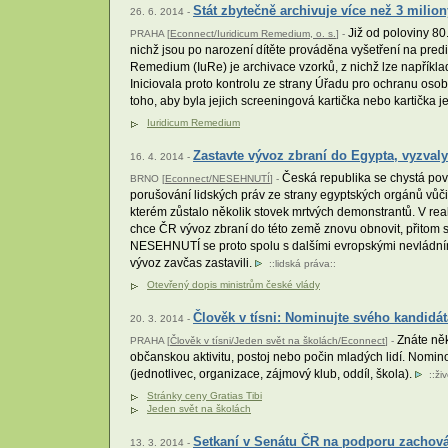
Stát zbytečně archivuje více než 3 mili
26. 6. 2014 -
Již od poloviny 80
PRAHA [
Econnect/Iuridicum Remedium, o. s.
] -
nichž jsou po narození dítěte prováděna vyšetření na pred
Remedium (IuRe) je archivace vzorků, z nichž lze například
Iniciovala proto kontrolu ze strany Úřadu pro ochranu os
toho, aby byla jejich screeningová kartička nebo kartička je
Iuridicum Remedium
Zastavte vývoz zbraní do Egypta, vyzval
16. 4. 2014 -
Česká republika se chystá povol
BRNO [
Econnect/NESEHNUTÍ
] -
porušování lidských práv ze strany egyptských orgánů vůči 
kterém zůstalo několik stovek mrtvých demonstrantů. V reak
chce ČR vývoz zbraní do této země znovu obnovit, přitom 
NESEHNUTÍ se proto spolu s dalšími evropskými nevládními
vývoz zavčas zastavili.
::
lidská práva
::
Otevřený dopis ministrům české vlády
Člověk v tísni: Nominujte svého kandidát
20. 3. 2014 -
Znáte něko
PRAHA [
Člověk v tísni/Jeden svět na školách/Econnect
] -
občanskou aktivitu, postoj nebo počin mladých lidí. Nominova
(jednotlivec, organizace, zájmový klub, oddíl, škola).
::
ži
Stránky ceny Gratias Tibi
Jeden svět na školách
Setkaní v Senátu ČR na podporu zachová
13. 3. 2014 -