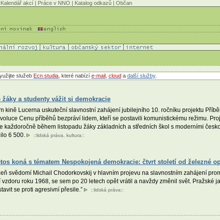
Kalendář akcí
|
Práce v NNO
|
Katalog odkazů
|
Občan
yužijte služeb
Ecn studia
, které nabízí
e-mail
,
cloud
a
další služby
.
é žáky a studenty vážit si demokracie
ém kině Lucerna uskuteční slavnostní zahájení jubilejního 10. ročníku projektu Příb
voluce Cenu příběhů bezpráví lidem, kteří se postavili komunistickému režimu. P
je každoročně během listopadu žáky základních a středních škol s moderními česk
nilo 6 500.
::
lidská práva
,
kultura
::
etos koná s tématem Nespokojená demokracie: čtvrt století od železné 
eň svědomí Michail Chodorkovskij v hlavním projevu na slavnostním zahájení promlu
í vzdoru roku 1968, se sem po 20 letech opět vrátil a navždy změnil svět. Pražské ja
tavit se proti agresivní přesile.”
::
lidská práva
::