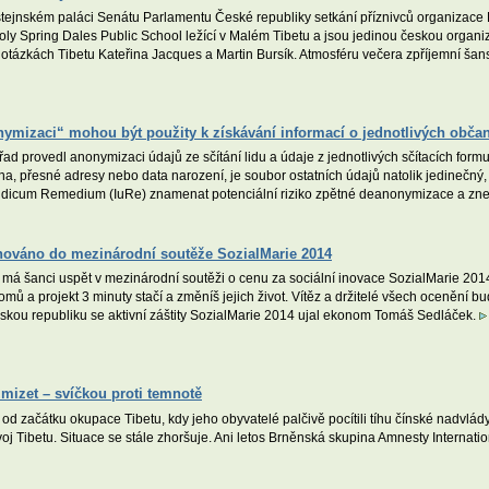
tejnském paláci Senátu Parlamentu České republiky setkání příznivců organizace B
oly Spring Dales Public School ležící v Malém Tibetu a jsou jedinou českou organiza
é v otázkách Tibetu Kateřina Jacques a Martin Bursík. Atmosféru večera zpříjemní 
onymizaci“ mohou být použity k získávání informací o jednotlivých obča
úřad provedl anonymizaci údajů ze sčítání lidu a údaje z jednotlivých sčítacích for
na, přesné adresy nebo data narození, je soubor ostatních údajů natolik jedinečný
idicum Remedium (IuRe) znamenat potenciální riziko zpětné deanonymizace a zneu
inováno do mezinárodní soutěže SozialMarie 2014
 má šanci uspět v mezinárodní soutěži o cenu za sociální inovace SozialMarie 2014
mů a projekt 3 minuty stačí a změníš jejich život. Vítěz a držitelé všech ocenění b
skou republiku se aktivní záštity SozialMarie 2014 ujal ekonom Tomáš Sedláček.
mizet – svíčkou proti temnotě
t od začátku okupace Tibetu, kdy jeho obyvatelé palčivě pocítili tíhu čínské nadvlád
voj Tibetu. Situace se stále zhoršuje. Ani letos Brněnská skupina Amnesty Internat