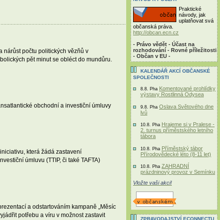
Praktické
návody, jak
uplatňovat svá
občanská práva.
http://obcan.ecn.cz
- Právo vědět - Účast na
rozhodování - Rovné příležitosti
a nárůst počtu politických vězňů v
- Občan v EU -
bolických pět minut se obléct do mundůru.
KALENDÁŘ AKCÍ OBČANSKÉ
SPOLEČNOSTI
Komentované prohlídky
8.8. Pha
výstavy Rostlinná Odysea
ansatlantické obchodní a investiční úmluvy
Oslava Světového dne
9.8. Pha
lvů
Hrajeme si v Pralese -
10.8. Pha
2. turnus příměstského letního
tábora
Příměstský tábor
10.8. Pha
niciativu, která žádá zastavení
Přírodovědecké léto (8-11 let)
vestiční úmluvu (TTIP, či také TAFTA)
ZAHRADNÍ
10.8. Pha
prázdninový provoz v Semínku
Vložte vaši akci!
s prezentací a odstartováním kampaně „Měsíc
jádřit potřebu a víru v možnost zastavit
ZPRAVODAJSTVÍ ECONNECTU