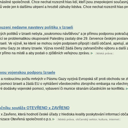
ásilné společnosti. Chce nechat rozeznít hlas lidí, kteří jsou znepokojeni současn
ů vede jen k dalšímu utrpení a hrozbě záhuby lidstva. Chce nechat rozeznít hlas pro 
ouzeni nedavne navstevy politiku v Izraeli
h politiků v Izraeli nebyla „soukromou návštěvou“ a je přímou podporou pokračující
jící se problematikou okupované Palestiny zaslaly dne 29. července českým poslan
raeli. Ve výzvě, ke které se mohou svým podpisem připojit i další občané, apelují, 
ásmu Gazy ze strany Izraele. Výzva rovněž žádá členy zahraničního výboru a další 
 přímo na místě a aby podali o zjištěních veřejnou zprávu.
::
lidská práva
::
svou vojenskou podporu Izraele
a rostoucímu počtu mrtvých v Pásmu Gazy vyzývá Evropská síť proti obchodu se 
omoci Izraeli a žádá EU o vyhlášení všeobecného zbrojního embarga na všechny st
é dodávky vojenské pomoci, vybavení či munice stranám účastnícím se konfliktu.
 ročníku soutěže OTEVŘENO x ZAVŘENO
x Zavřeno, která hodnotí české úřady z hlediska kvality poskytování informací obč
nizace Otevřená společnost o.p.s.
::
lidská práva
,
občanský sektor
,
kultura
,
internet
::