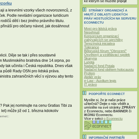
ke kterým se můžete připojit
vzorku
daji a krevními vzorky všech novorozenců, z
STRÁNKY ORGANIZACÍ A
HNUTÍ Z OBLASTI LIDSKÝCH
ček. Podle nevládní organizace Iuridicum
PRÁV HOSTUJÍCÍCH NA SERVERU
dičů dětí i bez jiného právního titulu.
ECONNECTU
 přináší pro občany návod, jak dosáhnout
Most pro lidská práva
Nesehnutí
Konsorcium organizací
zabývajících se uprchlíky
Terezínská iniciativa
Tolerance
Běloruské fórum "Obrození"
Osvětový a vzdělávací spolek
icii. Děje se tak i přes soustavné
Skaryna
rům Muslimského bratrstva dne 14.srpna, po
Lungta
hdy tak učinila i Česká republika. Dnes však
Nadační fond Potala
Nadační fond obětem holocaustu
 na půdě Rady OSN pro lidská práva.
Profem
nistra zahraničních věcí s výzvou aby tento
Ateliér práv
e-Law - Auxilium legis
IT právo
PODPOŘTE ECONNECT
Myslíte si, že je naše práce
užitečná? Dejte o nás vědět a
? Pak jej nominujte na cenu Gratias Tibi za
umístěte na své stránky
ZPRÁVY
 let) může již od 1. března kdokoliv
z Econnectu, nebo
BANNER
či
IKONU
Econnectu.
ternet
::
Více v sekci
o Econnectu
INFORMAČNÍ PARTNEŘI