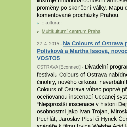
ilustruje mnohonárodnostní atmosfér
proměny po skončení války. Mapu do
komentované procházky Prahou.
::
kultura
::
Multikulturní centrum Praha
Na Colours of Ostrava p
22. 4. 2015 -
Polívková a Martha Issová, novo
VOSTO5
Divadelní progra
OSTRAVA [
Econnect
] -
festivalu Colours of Ostrava nabídne
činohry, nového cirkusu, neverbální
Colours of Ostrava vůbec poprvé při
oceňovanou inscenací Ucpanej systé
“Nejsprostší inscenace v historii De
osobnostmi jako Ivan Trojan, Mirosl
Pechlát, Jaroslav Plesl či Hynek Če
scénáře k filmu Irvina Welshe Acid