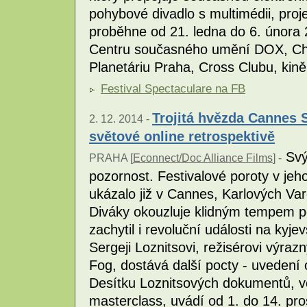
pohybové divadlo s multimédii, pro
proběhne od 21. ledna do 6. února 
Centru současného umění DOX, Chrá
Planetáriu Praha, Cross Clubu, kin
Festival Spectaculare na FB
Trojitá hvězda Cannes S
2. 12. 2014 -
světové online retrospektivě
Svý
PRAHA [
Econnect/Doc Alliance Films
] -
pozornost. Festivalové poroty v jeh
ukázalo již v Cannes, Karlových Var
Diváky okouzluje klidným tempem po
zachytil i revoluční události na ky
Sergeji Loznitsovi, režisérovi výra
Fog, dostává další pocty - uvedení 
Desítku Loznitsových dokumentů, v
masterclass, uvádí od 1. do 14. pr