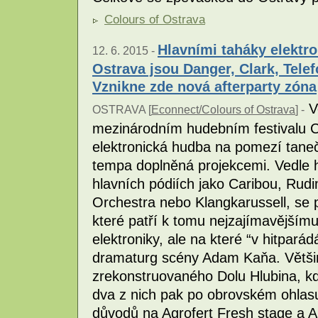
Colours of Ostrava
Hlavními taháky elektr
12. 6. 2015 -
Ostrava jsou Danger, Clark, Telef
Vznikne zde nová afterparty zóna
Ve
OSTRAVA [
Econnect/Colours of Ostrava
] -
mezinárodním hudebním festivalu C
elektronická hudba na pomezí tane
tempa doplněná projekcemi. Vedle 
hlavních pódiích jako Caribou, Rud
Orchestra nebo Klangkarussell, se 
které patří k tomu nejzajímavějším
elektroniky, ale na které “v hitpará
dramaturg scény Adam Kaňa. Většina
zrekonstruovaného Dolu Hlubina, kde
dva z nich pak po obrovském ohlasu
důvodů na Agrofert Fresh stage a Ar