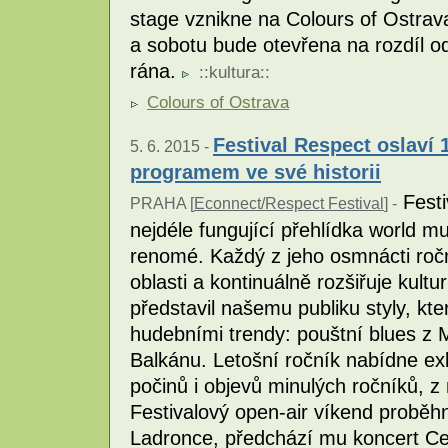
stage vznikne na Colours of Ostrava
a sobotu bude otevřena na rozdíl o
rána.
::
kultura
::
Colours of Ostrava
Festival Respect oslaví
5. 6. 2015 -
programem ve své historii
Festi
PRAHA [
Econnect/Respect Festival
] -
nejdéle fungující přehlídka world m
renomé. Každý z jeho osmnácti ro
oblasti a kontinuálně rozšiřuje kul
představil našemu publiku styly, kte
hudebními trendy: pouštní blues z M
Balkánu. Letošní ročník nabídne ex
počinů i objevů minulých ročníků, z 
Festivalový open-air víkend proběh
Ladronce, předchází mu koncert Ced