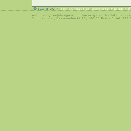
Easy CONNECTion
- snadné spojení mezi lidmi, kteř
Webhosting
,
webdesign
a
publikační systém Toolkit
-
Econne
Econnect,o.s.; Českomalínská 23; 160 00 Praha 6; tel: 224