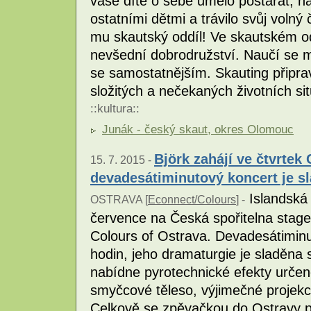
vaše dítě o sebe umělo postarat, na
ostatními dětmi a trávilo svůj voln
mu skautský oddíl! Ve skautském od
nevšední dobrodružství. Naučí se 
se samostatnějším. Skauting připra
složitých a nečekaných životních si
::
kultura
::
Junák - český skaut, okres Olomouc
Björk zahájí ve čtvrtek
15. 7. 2015 -
devadesátiminutový koncert je s
Islandská 
OSTRAVA [
Econnect/Colours
] -
července na Česká spořitelna stage
Colours of Ostrava. Devadesátimin
hodin, jeho dramaturgie je sladěn
nabídne pyrotechnické efekty určené
smyčcové těleso, výjimečné projek
Celkově se zpěvačkou do Ostravy p