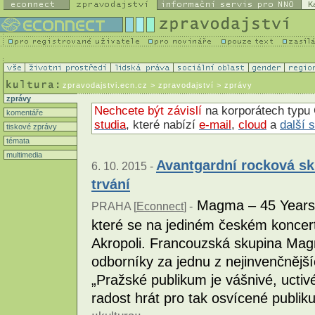
K
zpravodajstvi.ecn.cz
> zpravodajství > zprávy
zprávy
Nechcete být závislí
na korporátech typu 
komentáře
studia
, které nabízí
e-mail
,
cloud
a
další 
tiskové zprávy
témata
multimedia
Avantgardní rocková sk
6. 10. 2015 -
trvání
Magma – 45 Years A
PRAHA [
Econnect
] -
které se na jediném českém koncert
Akropoli. Francouzská skupina Mag
odborníky za jednu z nejinvenčnějš
„Pražské publikum je vášnivé, ucti
radost hrát pro tak osvícené publik