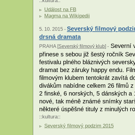
::
kultura
::
Událost na FB
Magma na Wikipedii
Severský filmový podzi
5. 10. 2015 -
drsná dramata
Severní v
PRAHA [
Severský filmový klub
] -
přinese s sebou již šestý ročník S
festivalu plného bláznivých seversk
dramat bez záruky happy endu. Fi
filmovým klubem tentokrát zavítá 
divákům nabídne celkem 26 filmů z
2 finské, 6 norských, 5 dánských a 
nové, tak méně známé snímky starší
některé úspěšné tituly z minulých ro
::
kultura
::
Severský filmový podzim 2015