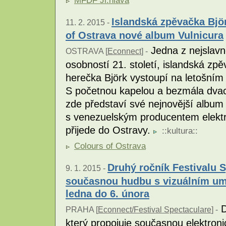
MFDF Ji.hlava
Islandská zpěvačka Björ
11. 2. 2015 -
of Ostrava nové album Vulnicura
Jedna z nejslavně
OSTRAVA [
Econnect
] -
osobností 21. století, islandská zpě
herečka Björk vystoupí na letošním 
S početnou kapelou a bezmála dva
zde představí své nejnovější album 
s venezuelským producentem elektr
přijede do Ostravy.
::
kultura
::
Colours of Ostrava
Druhý ročník Festivalu S
9. 1. 2015 -
současnou hudbu s vizuálním um
ledna do 6. února
D
PRAHA [
Econnect/Festival Spectaculare
] -
který propojuje současnou elektron