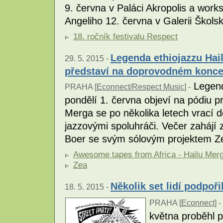
9. června v Paláci Akropolis a wor
Angeliho 12. června v Galerii Škols
18. ročník festivalu Respect
Legenda ethiojazzu Hai
29. 5. 2015 -
představí na doprovodném koncer
Legend
PRAHA [
Econnect/Respect Music
] -
pondělí 1. června objeví na pódiu p
Merga se po několika letech vrací 
jazzovými spoluhráči. Večer zahájí 
Boer se svým sólovým projektem Z
Awesome tapes from Africa - Hailu Mer
Zea
Několik set lidí podpoři
18. 5. 2015 -
PRAHA [
Econnect
] -
května proběhl pr