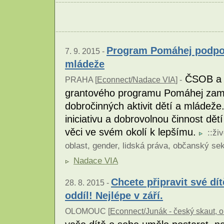
Program Pomáhej podpoří
7. 9. 2015 -
mládeže
ČSOB a N
PRAHA [
Econnect/Nadace VIA
] -
grantového programu Pomáhej zaměř
dobročinných aktivit dětí a mládeže
iniciativu a dobrovolnou činnost dět
věci ve svém okolí k lepšímu.
::
živ
oblast
,
gender
,
lidská práva
,
občanský sek
Nadace VIA
Chcete připravit své dí
28. 8. 2015 -
oddíl! Nejlépe v září.
OLOMOUC [
Econnect/Junák - český skaut, o