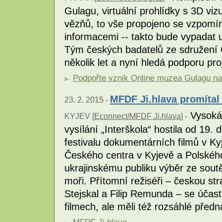
Gulagu, virtuální prohlídky s 3D vi
vězňů, to vše propojeno se vzpom
informacemi -- takto bude vypadat
Tým českých badatelů ze sdružení G
několik let a nyní hledá podporu pro
Podpořte vznik Online muzea Gulagu na p
MFDF Ji.hlava promítal
23. 2. 2015 -
Vysoká 
KYJEV [
Econnect/MFDF Ji.hlava
] -
vysílání „Interškola“ hostila od 19
festivalu dokumentárních filmů v K
Českého centra v Kyjevě a Polského 
ukrajinskému publiku výběr ze sout
moři. Přítomní režiséři – českou str
Stejskal a Filip Remunda – se účast
filmech, ale měli též rozsáhlé pře