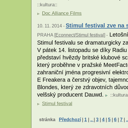
::
kultura
::
Doc Alliance Films
Stimul festival zve na
10. 11. 2014 -
Letošní
PRAHA [
Econnect/Stimul festival
] -
Stimul festivalu se dramaturgicky 
V pátek 14. listopadu se díky Radi
představí hvězdy britské klubové sc
který proběhne v pražské MeetFactor
zahraniční jména progresivní elekt
E Freakera a čerstvý objev, tajemno
Blondes, který ze zdravotních dův
velšský producent Dauwd.
::
kultura
Stimul festival
stránka
Předchozí
|
1
|
..
|
3
|
4
|
5
|
6
|
7
|
.