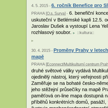
6. ročník Benefice pro S
4. 5. 2015 -
6. benefiční konce
PRAHA [
O.s. Surya
] -
uskuteční v Betlémské kapli 12.5. 
Jaroslav Dušek a vystoupí Lena Ye
rozhlasový soubor.
::
kultura
::
Proměny Prahy v letech
30. 4. 2015 -
mapě
PRAHA [
Econnect/Multikulturní centrum Prah
druhé světové války vydává Multik
ojedinělý nástroj, který veřejnosti p
Zaměřuje se na bohaté česko-němec
jeho stěžejní průsečíky na mapě Prah
paměťová on-line mapa dostupná n
příběhů konkrétních domů, pasáží, f