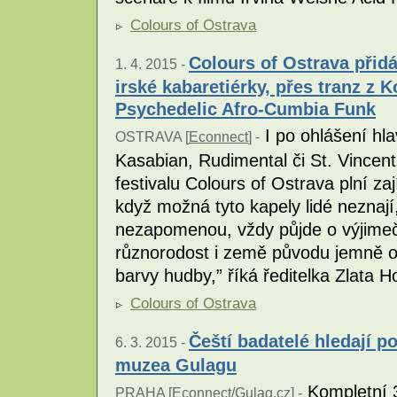
Colours of Ostrava
Colours of Ostrava přidá
1. 4. 2015 -
irské kabaretiérky, přes tranz z 
Psychedelic Afro-Cumbia Funk
I po ohlášení hl
OSTRAVA [
Econnect
] -
Kasabian, Rudimental či St. Vincen
festivalu Colours of Ostrava plní za
když možná tyto kapely lidé neznají,
nezapomenou, vždy půjde o výjimečn
různorodost i země původu jemně od
barvy hudby,” říká ředitelka Zlata 
Colours of Ostrava
Čeští badatelé hledají 
6. 3. 2015 -
muzea Gulagu
Kompletní 3
PRAHA [
Econnect/Gulag.cz
] -