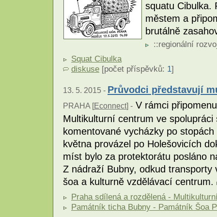
squatu Cibulka.
městem a připome
brutálně zasahov
::
regionální rozvo
Squat Cibulka
diskuse
[počet příspěvků:
1
]
Průvodci představují mu
13. 5. 2015 -
V rámci připomenut
PRAHA [
Econnect
] -
Multikulturní centrum ve spolupráci
komentované vycházky po stopách hi
května provázel po Holešovicích dok
míst bylo za protektorátu posláno n
Z nádraží Bubny, odkud transporty 
šoa a kulturně vzdělávací centrum.
Praha sdílená a rozdělená - Multikultur
Památník ticha Bubny - Památník Šoa P