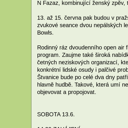
N Fazaz, kombinující ženský zpěv, t
13. až 15. června pak budou v praž
zvukové seance dvou nepálských le
Bowls.
Rodinný ráz dvoudenního open air f
program. Zaujme také široká nabídka
četných neziskových organizací, kte
konkrétní lidské osudy i palčivé pr
Štvanice bude po celé dva dny patřit
hlavně hudbě. Takové, která umí nej
objevovat a propojovat.
SOBOTA 13.6.