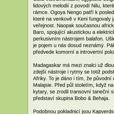
lidových melodií z povodí Nilu, kte
rámce. Ogoya Nengo patří k posled
které na venkově v Keni fungovaly j
veřejnost. Naopak současnou africko
Baro, spojující akustickou a elektr
perkusivním nástrojem balafon. Ušle
je pojem u nás dosud neznámý. Pá
předvede komorní a introvertní pol
Madagaskar má mezi znalci už dlou
zdejší nástroje i rytmy se totiž pods
Afriky. To je dáno i tím, že původní 
Malajsie. Před půl stoletím, když n
kytary, se zrodil transovní taneční s
představí skupina Bobo & Behaja.
Podobnou pokladnicí jsou Kapverdsk