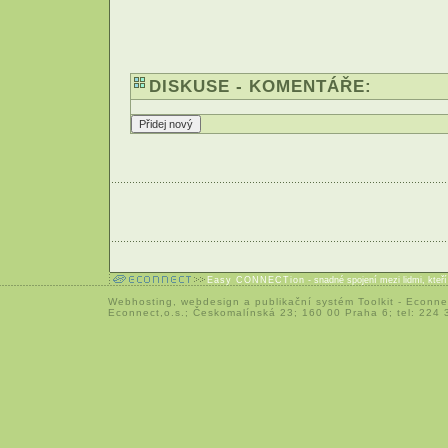
DISKUSE - KOMENTÁŘE:
Easy CONNECTion
- snadné spojení mezi lidmi, kteř
Webhosting
,
webdesign
a
publikační systém Toolkit
-
Econne
Econnect,o.s.; Českomalínská 23; 160 00 Praha 6; tel: 224