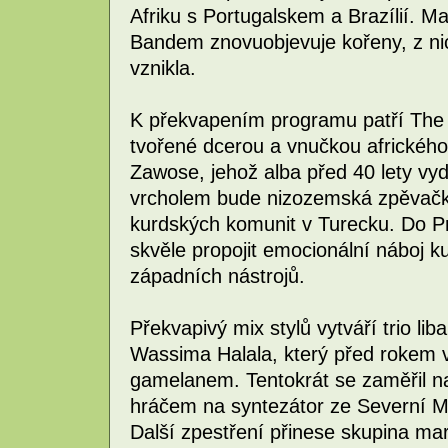
Afriku s Portugalskem a Brazílií. M
Bandem znovuobjevuje kořeny, z n
vznikla.
K překvapením programu patří The
tvořené dcerou a vnučkou africkéh
Zawose, jehož alba před 40 lety vy
vrcholem bude nizozemská zpěvačka 
kurdských komunit v Turecku. Do Pra
skvěle propojit emocionální náboj 
západních nástrojů.
Překvapivý mix stylů vytváří trio l
Wassima Halala, který před rokem 
gamelanem. Tentokrát se zaměřil na
hráčem na syntezátor ze Severní 
Další zpestření přinese skupina ma