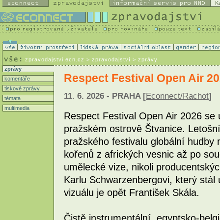
K
zpravodajstvi.ecn.cz
> zpravodajství > zprávy
zprávy
Respect Festival Open Air 20
komentáře
tiskové zprávy
11. 6. 2026 - PRAHA [
Econnect/Rachot
]
témata
multimedia
Respect Festival Open Air 2026 se 
pražském ostrově Štvanice. Letošn
pražského festivalu globální hudby
kořenů z afrických vesnic až po sou
umělecké vize, nikoli producentskýc
Karlu Schwarzenbergovi, který stál
vizuálu je opět František Skála.
Čistě instrumentální, egyptsko-belg