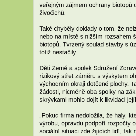
veřejným zájmem ochrany biotopů o
živočichů.
Také chyběly doklady o tom, že nelze
nebo na místě s nižším rozsahem 
biotopů. Tvrzený soulad stavby s
totiž nestačily.
Děti Země a spolek Sdružení Zdravé
rizikový střet záměru s výskytem ohr
východním okraji dotčené plochy. Ta
žádosti, nicméně oba spolky na zákla
skrývkami mohlo dojít k likvidaci jej
„Pokud firma nedoložila, že haly, k
výrobu, opravdu podpoří rozpočty o
sociální situaci zde žijících lidí, t