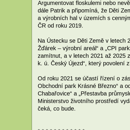
Argumentovat floskulemi nebo nevěr
dále Patrik a připomíná, že Děti Ze
a výrobních hal v územích s cenným
ČR od roku 2019.
Na Ústecku se Děti Země v letech 
Žďárek – výrobní areál“ a „CPI park
zamítnut, a v letech 2021 až 2025
k. ú. Český Újezd“, který povolení z
Od roku 2021 se účastí řízení o z
Obchodní park Krásné Březno“ a o
Chabařovice“ a „Přestavba průmysl
Ministerstvo životního prostředí vyd
čeká, co bude.