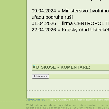
09.04.2024 = Ministerstvo životního
úřadu podruhé ruší
01.04.2026 = firma CENTROPOL TRA
22.04.2026 = Krajský úřad Ústeckéh
DISKUSE - KOMENTÁŘE:
Easy CONNECTion
- snadné spojení mezi lidmi, kteř
Webhosting
,
webdesign
a
publikační systém Toolkit
-
Econne
Econnect,o.s.; Českomalínská 23; 160 00 Praha 6; tel: 224