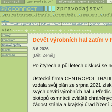
K
zpravodajstvi.ecn.cz
> zpravodajství > tiskové zprávy
zprávy
Devět výrobních hal zatím v 
komentáře
tiskové zprávy
8.6.2026
témata
[
Děti Země
]
multimedia
Po čtyřech a půl letech diskusí se 
Ústecká firma CENTROPOL TRADING,
vzdala svůj plán ze srpna 2021 zís
svých devíti výrobních hal u Předl
biotopů osmnácti zvláště chráněnýc
žádost stáhla a krajský úřad řízení 