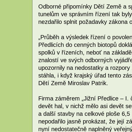
Odborné připomínky Dětí Země a sp
tunelům ve správním řízení tak byl
nezdařilo splnit požadavky zákona o
„Průběh a výsledek řízení o povolen
Předlicích do cenných biotopů doklá
spolků v řízeních, neboť na základ
znalostí ve svých odborných vyjádř
upozornily na nedostatky a rozpory 
stáhla, i když krajský úřad tento zá
Dětí Země Miroslav Patrik.
Firma záměrem „Jižní Předlice – I. 
devět hal, v nichž mělo asi devět s
a další stavby na celkové ploše 6,5
nepodařilo jasně prokázat, že její 
nyní nedostatečně naplněný veřejný