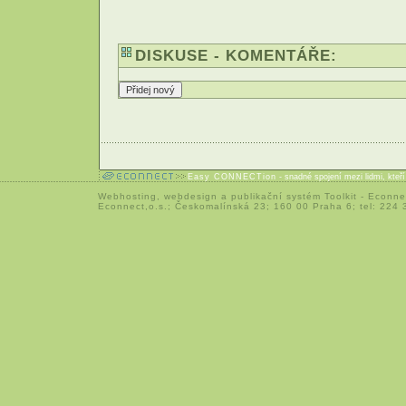
DISKUSE - KOMENTÁŘE:
Easy CONNECTion
- snadné spojení mezi lidmi, kteř
Webhosting
,
webdesign
a
publikační systém Toolkit
-
Econne
Econnect,o.s.; Českomalínská 23; 160 00 Praha 6; tel: 224