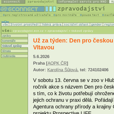
K
zpravodajstvi.ecn.cz
> zpravodajství > tiskové zprávy
zprávy
Už za týden: Den pro českou
komentáře
Vltavou
tiskové zprávy
témata
5.6.2026
multimedia
Praha [
AOPK ČR
]
Autor:
Karolína Šůlová
, tel: 724102406
V sobotu 13. června se v zoo v Hlu
ročník akce s názvem Den pro česk
s tím, co k životu potřebují ohrožen
jejich ochranu v praxi dělá. Pořádaj
Agentura ochrany přírody a krajiny
projektu Prospective LIFE.