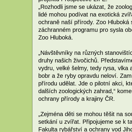
„Rozhodli jsme se ukázat, že zoolo
lidé mohou podívat na exotická zvíř
ochraně naší přírody. Zoo Hluboká s
záchranném programu pro sysla ob
Zoo Hluboká.
„Návštěvníky na různých stanovišt
druhy našich živočichů. Představím
vydru, velké šelmy, tedy rysa, vlka
bobr a že ryby opravdu neloví. Zam
přírodu udělat. Jde o pilotní akci, k
dalších zoologických zahrad,“ komen
ochrany přírody a krajiny ČR.
„Zejména děti se mohou těšit na sou
setkání u zvířat. Připojujeme se k
Fakulta rybářství a ochrany vod Jiho