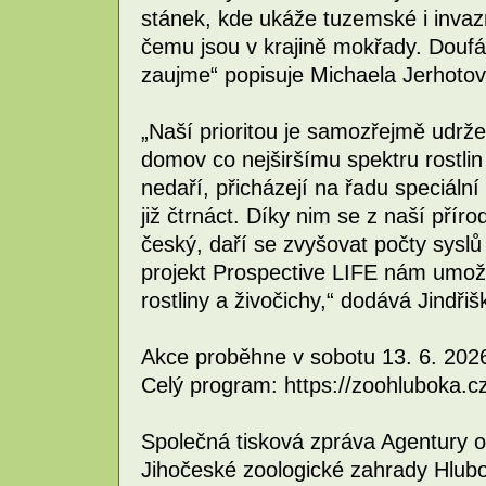
stánek, kde ukáže tuzemské i invaz
čemu jsou v krajině mokřady. Douf
zaujme“ popisuje Michaela Jerhoto
„Naší prioritou je samozřejmě udrže
domov co nejširšímu spektru rostlin
nedaří, přicházejí na řadu speciáln
již čtrnáct. Díky nim se z naší přír
český, daří se zvyšovat počty sysl
projekt Prospective LIFE nám umožň
rostliny a živočichy,“ dodává Jindřiš
Akce proběhne v sobotu 13. 6. 2026
Celý program: https://zoohluboka.c
Společná tisková zpráva Agentury o
Jihočeské zoologické zahrady Hlub