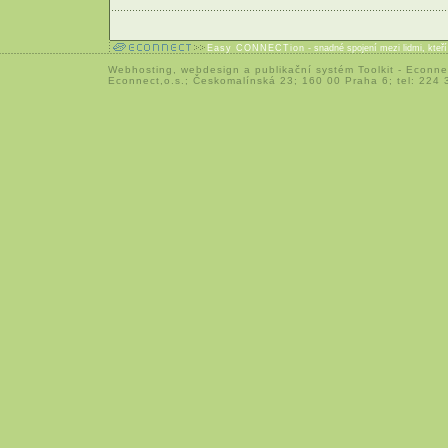
Easy CONNECTion
- snadné spojení mezi lidmi, kteř
Webhosting
,
webdesign
a
publikační systém Toolkit
-
Econne
Econnect,o.s.; Českomalínská 23; 160 00 Praha 6; tel: 224