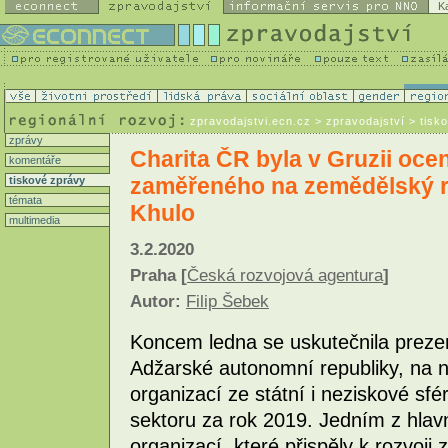
K
zpravodajstvi.ecn.cz
> zpravodajství > tisk
zprávy
Charita ČR byla v Gruzii ocen
komentáře
zaměřeného na zemědělský r
tiskové zprávy
témata
Khulo
multimedia
3.2.2020
Praha [
Česká rozvojová agentura
]
Autor:
Filip Šebek
Koncem ledna se uskutečnila preze
Adžarské autonomní republiky, na ní
organizací ze státní i neziskové sf
sektoru za rok 2019. Jedním z hla
organizací, které přispěly k rozvoji