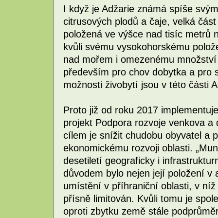
I když je Adžarie známá spíše svými
citrusových plodů a čaje, velká část
položená ve výšce nad tisíc metrů 
kvůli svému vysokohorskému položen
nad mořem i omezenému množství 
především pro chov dobytka a pro 
možnosti živobytí jsou v této části
Proto již od roku 2017 implementuje
projekt Podpora rozvoje venkova a d
cílem je snížit chudobu obyvatel a 
ekonomickému rozvoji oblasti. „Mun
desetiletí geograficky i infrastrukt
důvodem bylo nejen její položení v 
umístění v příhraniční oblasti, v ní
přísně limitován. Kvůli tomu je spo
oproti zbytku země stále podprůměrn