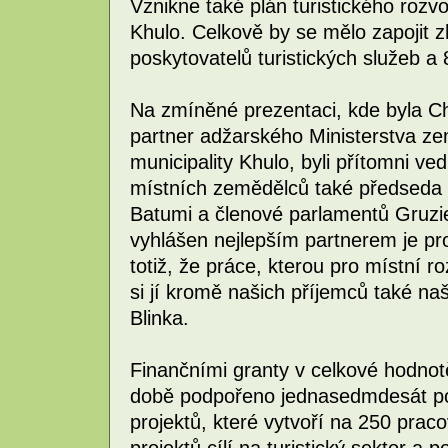
Vznikne také plán turistického rozv
Khulo. Celkově by se mělo zapojit 
poskytovatelů turistických služeb a
Na zmíněné prezentaci, kde byla Ch
partner adžarského Ministerstva ze
municipality Khulo, byli přítomni ve
místních zemědělců také předseda 
Batumi a členové parlamentů Gruzie
vyhlášen nejlepším partnerem je p
totiž, že práce, kterou pro místní 
si jí kromě našich příjemců také naš
Blinka.
Finančními granty v celkové hodno
době podpořeno jednasedmdesát pod
projektů, které vytvoří na 250 pra
projektů cílí na turistický sektor a po