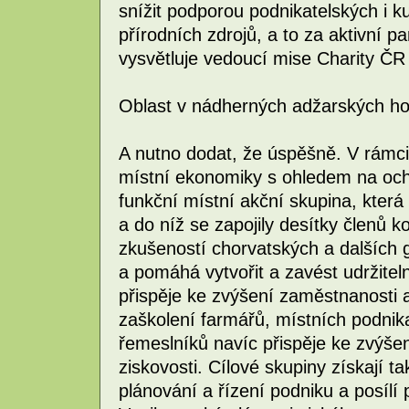
snížit podporou podnikatelských i ku
přírodních zdrojů, a to za aktivní pa
vysvětluje vedoucí mise Charity ČR 
Oblast v nádherných adžarských hor
A nutno dodat, že úspěšně. V rámci 
místní ekonomiky s ohledem na ochr
funkční místní akční skupina, která 
a do níž se zapojily desítky členů k
zkušeností chorvatských a dalších 
a pomáhá vytvořit a zavést udržiteln
přispěje ke zvýšení zaměstnanosti 
zaškolení farmářů, místních podnik
řemeslníků navíc přispěje ke zvýšen
ziskovosti. Cílové skupiny získají ta
plánování a řízení podniku a posílí