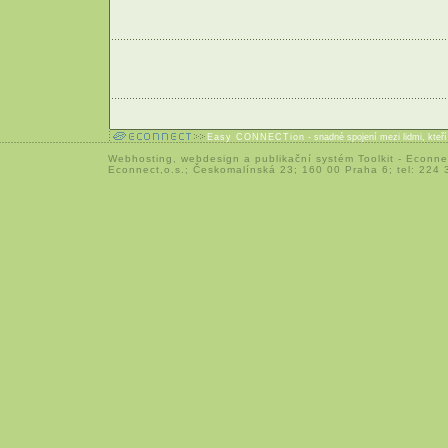
Easy CONNECTion
- snadné spojení mezi lidmi, kteř
Webhosting
,
webdesign
a
publikační systém Toolkit
-
Econne
Econnect,o.s.; Českomalínská 23; 160 00 Praha 6; tel: 224