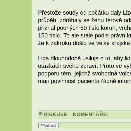
Přestože soudy od počátku daly Liz
průběh, zdráhaly se ženu férově odš
přiznal pouhých 80 tisíc korun, vrchn
150 tisíc. To ale stále podle právní
že k zákroku došlo ve velké krajské
Liga dlouhodobě usiluje o to, aby l
otázkách svého zdraví. Proto ve vy
podporu těm, jejichž svobodná volb
mají povinnost pacienta řádně infor
DISKUSE - KOMENTÁŘE: