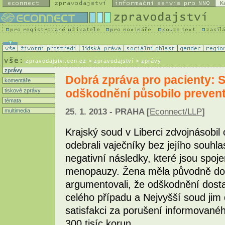
K
zpravodajstvi.ecn.cz
> zpravodajství > zprávy
zprávy
Dobrá zpráva pro pacienty: 
komentáře
odškodnění působilo preven
tiskové zprávy
témata
25. 1. 2013 - PRAHA [
Econnect/LLP
]
multimedia
Krajský soud v Liberci zdvojnásobil
odebrali vaječníky bez jejího souhla
negativní následky, které jsou sp
menopauzy. Žena měla původně dosta
argumentovali, že odškodnění dost
celého případu a Nejvyšší soud jim 
satisfakci za porušení informované
300 tisíc korun.