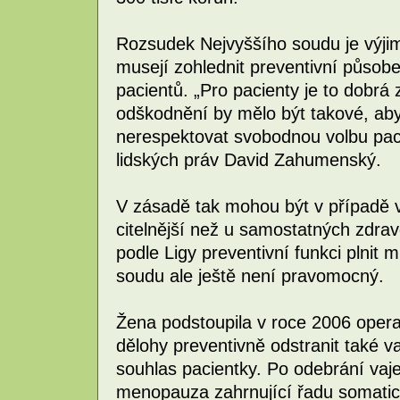
Rozsudek Nejvyššího soudu je výjim
musejí zohlednit preventivní působ
pacientů. „Pro pacienty je to dobrá 
odškodnění by mělo být takové, aby
nerespektovat svobodnou volbu paci
lidských práv David Zahumenský.
V zásadě tak mohou být v případě 
citelnější než u samostatných zdravo
podle Ligy preventivní funkci plnit
soudu ale ještě není pravomocný.
Žena podstoupila v roce 2006 opera
dělohy preventivně odstranit také v
souhlas pacientky. Po odebrání vaj
menopauza zahrnující řadu somatick