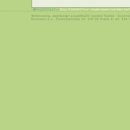
Easy CONNECTion
- snadné spojení mezi lidmi, kteř
Webhosting
,
webdesign
a
publikační systém Toolkit
-
Econne
Econnect,o.s.; Českomalínská 23; 160 00 Praha 6; tel: 224