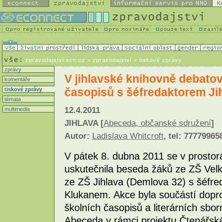
K
zpravodajstvi.ecn.cz
> zpravodajství > tiskové zprávy
zprávy
V jihlavské knihovně debatov
komentáře
časopisů s šéfredaktorem Jih
tiskové zprávy
témata
12.4.2011
multimedia
JIHLAVA [
Abeceda, občanské sdružení
]
Autor:
Ladislava Whitcroft
, tel: 77779965
V pátek 8. dubna 2011 se v prostor
uskutečnila beseda žáků ze ZŠ Vel
ze ZŠ Jihlava (Demlova 32) s šéfre
Klukanem. Akce byla součástí dop
školních časopisů a literárních sbor
Abeceda v rámci projektu Čtenářsk