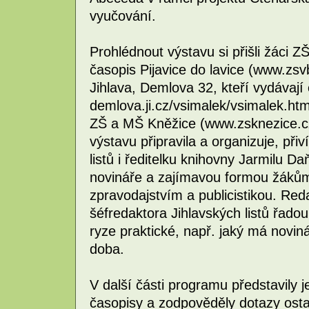
vyučování.
Prohlédnout výstavu si přišli žáci Z
časopis Pijavice do lavice (www.zsv
Jihlava, Demlova 32, kteří vydávaj
demlova.ji.cz/vsimalek/vsimalek.htm
ZŠ a MŠ Kněžice (www.zsknezice.cz)
výstavu připravila a organizuje, při
listů i ředitelku knihovny Jarmilu D
novináře a zajímavou formou žákům 
zpravodajstvím a publicistikou. Reda
šéfredaktora Jihlavských listů řadou
ryze praktické, např. jaký má noviná
doba.
V další části programu představily 
časopisy a zodpověděly dotazy osta