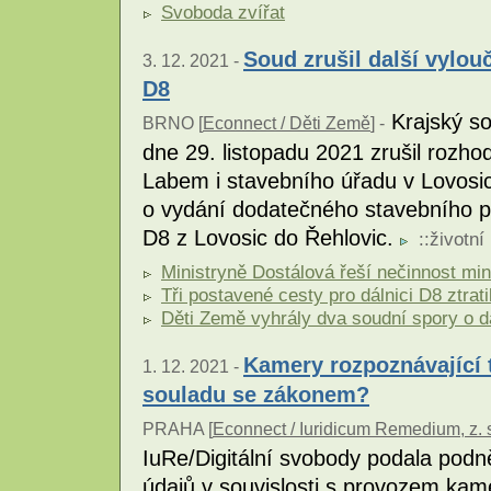
Svoboda zvířat
Soud zrušil další vylouč
3. 12. 2021 -
D8
Krajský s
BRNO [
Econnect / Děti Země
] -
dne 29. listopadu 2021 zrušil rozho
Labem i stavebního úřadu v Lovosic
o vydání dodatečného stavebního po
D8 z Lovosic do Řehlovic.
::
životní
Ministryně Dostálová řeší nečinnost min
Tři postavené cesty pro dálnici D8 ztrat
Děti Země vyhrály dva soudní spory o dá
Kamery rozpoznávající t
1. 12. 2021 -
souladu se zákonem?
PRAHA [
Econnect / Iuridicum Remedium, z. 
IuRe/Digitální svobody podala pod
údajů v souvislosti s provozem ka