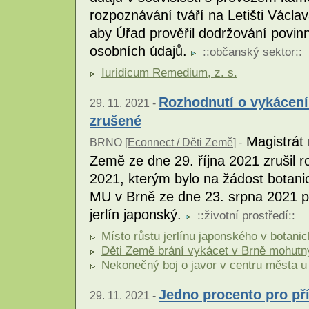
rozpoznávání tváří na Letišti Václa
aby Úřad prověřil dodržování povin
osobních údajů.
::
občanský sektor
::
Iuridicum Remedium, z. s.
Rozhodnutí o vykácení
29. 11. 2021 -
zrušené
Magistrát 
BRNO [
Econnect / Děti Země
] -
Země ze dne 29. října 2021 zrušil 
2021, kterým bylo na žádost botani
MU v Brně ze dne 23. srpna 2021 
jerlín japonský.
::
životní prostředí
::
Místo růstu jerlínu japonského v botan
Děti Země brání vykácet v Brně mohutný 
Nekonečný boj o javor v centru města u
Jedno procento pro př
29. 11. 2021 -