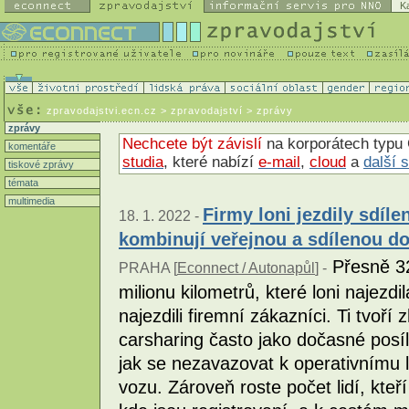
K
zpravodajstvi.ecn.cz
> zpravodajství > zprávy
zprávy
Nechcete být závislí
na korporátech typu 
komentáře
studia
, které nabízí
e-mail
,
cloud
a
další 
tiskové zprávy
témata
multimedia
Firmy loni jezdily sdíle
18. 1. 2022 -
kombinují veřejnou a sdílenou d
Přesně 32
PRAHA [
Econnect / Autonapůl
] -
milionu kilometrů, které loni najezdi
najezdili firemní zákazníci. Ti tvoří
carsharing často jako dočasné posíle
jak se nezavazovat k operativnímu 
vozu. Zároveň roste počet lidí, kteří