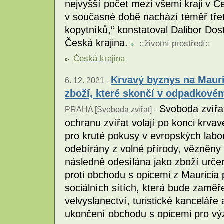
nejvyšší počet mezi všemi kraji v Č
v současné době nachází téměř tře
kopytníků,“ konstatoval Dalibor Dos
Česká krajina.
::
životní prostředí
::
Česká krajina
Krvavý byznys na Mauri
6. 12. 2021 -
zboží, které skončí v odpadkovém
Svoboda zvířat
PRAHA [
Svoboda zvířat
] -
ochranu zvířat volají po konci krv
pro kruté pokusy v evropských labor
odebírány z volné přírody, vězněny
následně odesílána jako zboží urč
proti obchodu s opicemi z Mauricia
sociálních sítích, která bude zaměř
velvyslanectví, turistické kanceláře 
ukončení obchodu s opicemi pro vý