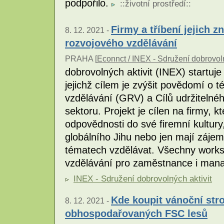
podpořilo.
::
životní prostředí
::
Firmy a tříbení jejich 
8. 12. 2021 -
rozvojového vzdělávání
PRAHA [
Econnct / INEX - Sdružení dobrovoln
dobrovolných aktivit (INEX) startuje
jejichž cílem je zvýšit povědomí o
vzdělávání (GRV) a Cílů udržitelné
sektoru. Projekt je cílen na firmy, 
odpovědnosti do své firemní kultury
globálního Jihu nebo jen mají záje
tématech vzdělávat. Všechny works
vzdělávání pro zaměstnance i man
INEX - Sdružení dobrovolných aktivit
Kde koupit vánoční str
8. 12. 2021 -
obhospodařovaných FSC lesů