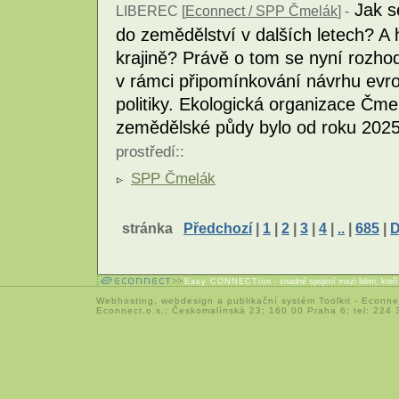
Jak s
LIBEREC [
Econnect / SPP Čmelák
] -
do zemědělství v dalších letech? A 
krajině? Právě o tom se nyní rozho
v rámci připomínkování návrhu ev
politiky. Ekologická organizace Čm
zemědělské půdy bylo od roku 2025
prostředí
::
SPP Čmelák
stránka
Předchozí
|
1
|
2
|
3
|
4
|
..
|
685
|
D
Easy CONNECTion
- snadné spojení mezi lidmi, kteř
Webhosting
,
webdesign
a
publikační systém Toolkit
-
Econne
Econnect,o.s.; Českomalínská 23; 160 00 Praha 6; tel: 224