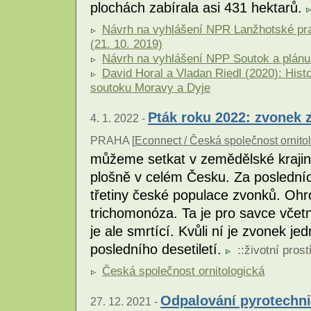
plochách zabírala asi 431 hektarů.
Návrh na vyhlášení NPR Lanžhotské pra
(21. 10. 2019)
Návrh na vyhlášení NPP Soutok a plánu 
David Horal a Vladan Riedl (2020): Hist
soutoku Moravy a Dyje
Pták roku 2022: zvonek 
4. 1. 2022 -
PRAHA [
Econnect / Česká společnost ornito
můžeme setkat v zemědělské krajině
plošně v celém Česku. Za posledních
třetiny české populace zvonků. Ohr
trichomonóza. Ta je pro savce včet
je ale smrtící. Kvůli ní je zvonek je
posledního desetiletí.
::
životní prost
Česká společnost ornitologická
Odpalování pyrotechnik
27. 12. 2021 -