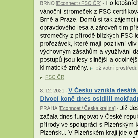
I o letošníc
BRNO [
Econnect / FSC ČR
] -
vánoční stromeček z FSC certifikova
Brně a Praze. Domů si tak zájemci
opravdového lesa a zároveň tím při
stromečky z přírodě blízkých FSC le
prořezávek, které mají pozitivní vli
výchovným zásahům a využívání dal
postupů jsou lesy silnější a odolně
klimatické změny.
::
životní prostředí
:
FSC ČR
V Česku vznikla desátá
8. 12. 2021 -
Divocí koně dnes osídlili mokřad
Již de
PRAHA [
Econncet / Česká krajina
] -
začala dnes fungovat v České republ
přírody ve spolupráci s Plzeňským 
Plzeňsku. V Plzeňském kraji jde o tř