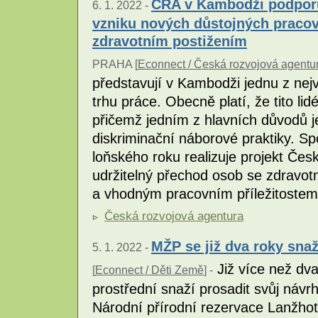
ČRA v Kambodži podporuj
6. 1. 2022 -
vzniku nových důstojných pracovn
zdravotním postižením
PRAHA [
Econnect / Česká rozvojová agentu
představují v Kambodži jednu z nej
trhu práce. Obecně platí, že tito lid
přičemž jedním z hlavních důvodů j
diskriminační náborové praktiky. Sp
loňského roku realizuje projekt Če
udržitelný přechod osob se zdravo
a vhodným pracovním příležitoste
Česká rozvojová agentura
MŽP se již dva roky sna
5. 1. 2022 -
Již více než dva
[
Econnect / Děti Země
] -
prostřední snaží prosadit svůj návr
Národní přírodní rezervace Lanžhot