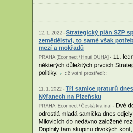
Strategický plán SZP s
12. 1. 2022 -
zemědělství, to samé však potře
mezí a mokřadů
11. ledn
PRAHA [
Econnect / Hnutí DUHA
] -
některých důležitých prvcích Strat
politiky.
::
životní prostředí
::
Tři samice praturů dnes
11. 1. 2022 -
Nýřanech na Plzeňsku
Dvě do
PRAHA [
Econnect / Česká krajina
] -
odrostlá mladá samička dnes odjely
Milovicích do nedávno založené re
Doplnily tam skupinu divokých koní,