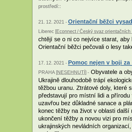
prostředí
::
Orientační běžci vysadi
21. 12. 2021 -
Liberec [
Econnect / Český svaz orientačních 
chtějí se o ni co nejvíce starat, aby
Orientační běžci pečovali o lesy ta
Pomoc nejen v boji za
17. 12. 2021 -
Obyvatele a oby
PRAHA [
NESEHNUTÍ
] -
Ukrajině dlouhodobě trápí ekologic
těžbou uranu. Ztrátové doly, které se
představují pro místní lidi a přírod
uzavřou bez důkladné sanace a plán
konec těžby na život v oblasti dalš
ukončení těžby a novou vizi pro míst
ukrajinských nevládních organizac