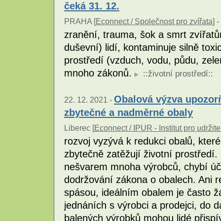
čeká 31. 12.
PRAHA [
Econnect / Společnost pro zvířata
] -
zranění, trauma, šok a smrt zvířatů
duševní) lidí, kontaminuje silně tox
prostředí (vzduch, vodu, půdu, zeleň
mnoho zákonů.
::
životní prostředí
::
Obalová výzva upozorň
22. 12. 2021 -
zbytečné a nadměrné obaly
Liberec [
Econnect / IPUR - Institut pro udržite
rozvoj vyzývá k redukci obalů, kter
zbytečně zatěžují životní prostředí
nešvarem mnoha výrobců, chybí úči
dodržování zákona o obalech. Ani r
spásou, ideálním obalem je často ž
jednáních s výrobci a prodejci, do
balených výrobků mohou lidé přispí