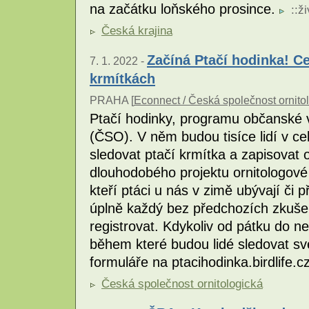
na začátku loňského prosince.
::
ži
Česká krajina
Začíná Ptačí hodinka! Ce
7. 1. 2022 -
krmítkách
PRAHA [
Econnect / Česká společnost ornito
Ptačí hodinky, programu občanské v
(ČSO). V něm budou tisíce lidí v c
sledovat ptačí krmítka a zapisovat
dlouhodobého projektu ornitologové v
kteří ptáci u nás v zimě ubývají či p
úplně každý bez předchozích zkuše
registrovat. Kdykoliv od pátku do ne
během které budou lidé sledovat sv
formuláře na ptacihodinka.birdlife.c
Česká společnost ornitologická