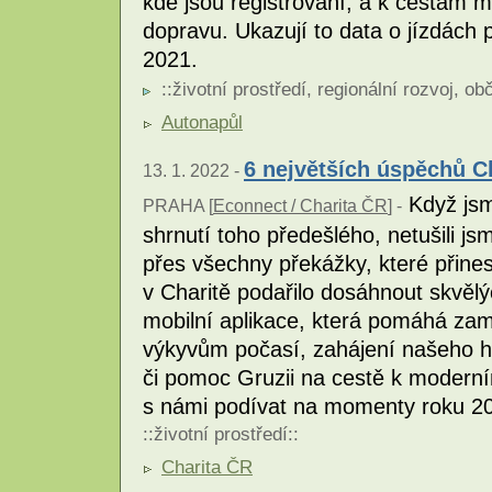
kde jsou registrovaní, a k cestám m
dopravu. Ukazují to data o jízdách
2021.
::
životní prostředí
,
regionální rozvoj
,
obč
Autonapůl
6 největších úspěchů Ch
13. 1. 2022 -
Když jsm
PRAHA [
Econnect / Charita ČR
] -
shrnutí toho předešlého, netušili j
přes všechny překážky, které přine
v Charitě podařilo dosáhnout skvělý
mobilní aplikace, která pomáhá za
výkyvům počasí, zahájení našeho his
či pomoc Gruzii na cestě k moderní
s námi podívat na momenty roku 202
::
životní prostředí
::
Charita ČR