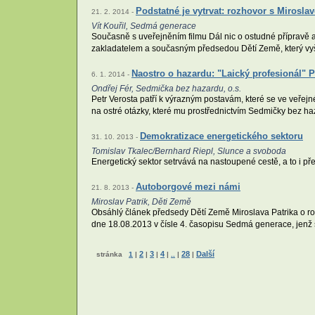
Podstatné je vytrvat: rozhovor s Mirosl
21. 2. 2014 -
Vít Kouřil, Sedmá generace
Současně s uveřejněním filmu Dál nic o ostudné přípravě 
zakladatelem a současným předsedou Dětí Země, který vyš
Naostro o hazardu: "Laický profesionál" Pe
6. 1. 2014 -
Ondřej Fér, Sedmička bez hazardu, o.s.
Petr Verosta patří k výrazným postavám, které se ve veřejn
na ostré otázky, které mu prostřednictvím Sedmičky bez haz
Demokratizace energetického sektoru
31. 10. 2013 -
Tomislav Tkalec/Bernhard Riepl, Slunce a svoboda
Energetický sektor setrvává na nastoupené cestě, a to i pře
Autoborgové mezi námi
21. 8. 2013 -
Miroslav Patrik, Děti Země
Obsáhlý článek předsedy Dětí Země Miroslava Patrika o rozp
dne 18.08.2013 v čísle 4. časopisu Sedmá generace, jenž
2
3
4
28
Další
stránka
1
|
|
|
|
..
|
|