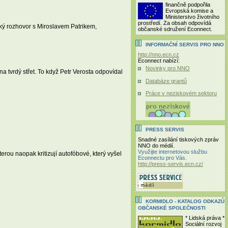
finančně podpořila
Evropská komise a
Ministerstvo životního
prostředí. Za obsah odpovídá
ký rozhovor s Miroslavem Patrikem,
občanské sdružení Econnect.
INFORMAČNÍ SERVIS PRO NNO
http://nno.ecn.cz
Econnect nabízí:
Novinky pro NNO
a tvrdý střet. To když Petr Verosta odpovídal
Databáze grantů
Práce v neziskovém sektoru
PRESS SERVIS
Snadné zasílání tiskových zpráv
NNO do médií.
Využijte internetovou službu
rou naopak kritizují autofóbové, který vyšel
Econnectu pro Vás.
http://press-servis.ecn.cz/
KORMIDLO - KATALOG ODKAZŮ
OBČANSKÉ SPOLEČNOSTI
* Lidská práva *
Sociální rozvoj