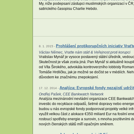
My, níže podepsaní zástupci muslimských organizací v ČR,
satirického časopisu Charlie Hebdo.
Prohlášení protikorupčních iniciativ Vraťt
8. 1. 2015 -
Václav Němec, Vraťte nám stát! & Veřejnost proti korupci
Vratislav Mynář je vysoce postavený státní úředník, vedouc
Skutečnost je však zcela jiná: Pan Mynář si aktuálně koupil
od Víta Širokého, advokáta kontroverzního lobbisty Roman
Tomáše Hrdličku, jak je možné se dočíst se v médiích. Neh
důvodem ke značnému znepokojení.
Analýza: Evropské fondy nezajistí udrži
17. 12. 2014 -
Ondřej Pašek, CEE Bankwatch Network
Analýza mezinárodní nevládní organizace CEE Bankwatch N
investic do recyklace odpadů, šetrné dopravy nebo energe
budou u nás evropské fondy podporovat projekty velké infra
využít velkou část z alokace €350 miliard Eur na fosilní 
rostoucí spotřeby energie a surovin, s mnoha pozitivními 
nových členských států míří opačným směrem.