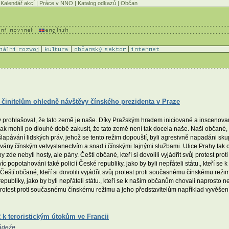
Kalendář akcí
|
Práce v NNO
|
Katalog odkazů
|
Občan
m činitelům ohledně návštěvy čínského prezidenta v Praze
 prohlašoval, že tato země je naše. Díky Pražským hradem iniciované a inscenova
 mohli po dlouhé době zakusit, že tato země není tak docela naše. Naši občané, kteř
apávání lidských práv, jehož se tento režim dopouští, byli agresivně napadáni sk
ány čínským velvyslanectvím a snad i čínskými tajnými službami. Ulice Prahy tak ovl
e nebyli hosty, ale pány. Čeští občané, kteří si dovolili vyjádřit svůj protest pr
víc popotahováni také policií České republiky, jako by byli nepřáteli státu., kteří s
ští občané, kteří si dovolili vyjádřit svůj protest proti současnému čínskému reži
 republiky, jako by byli nepřáteli státu., kteří se k našim občanům chovali naprost
ůj protest proti současnému čínskému režimu a jeho představitelům například vyvěšení
k teroristickým útokům ve Francii
ádeže