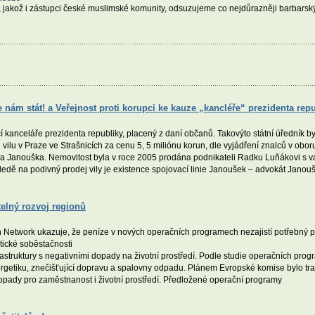
 jakož i zástupci české muslimské komunity, odsuzujeme co nejdůrazněji barbarský
e nám stát! a Veřejnost proti korupci ke kauze „kancléře“ prezidenta rep
í kanceláře prezidenta republiky, placený z daní občanů. Takovýto státní úředník b
 vilu v Praze ve Strašnicích za cenu 5, 5 miliónu korun, dle vyjádření znalců v oboru
a Janouška. Nemovitost byla v roce 2005 prodána podnikateli Radku Luňákovi s v
ledě na podivný prodej vily je existence spojovací linie Janoušek – advokát Jano
telný rozvoj regionů
etwork ukazuje, že peníze v nových operačních programech nezajistí potřebný pos
tické soběstačnosti
struktury s negativními dopady na životní prostředí. Podle studie operačních progr
energetiku, znečišťující dopravu a spalovny odpadu. Plánem Evropské komise bylo t
dopady pro zaměstnanost i životní prostředí. Předložené operační programy