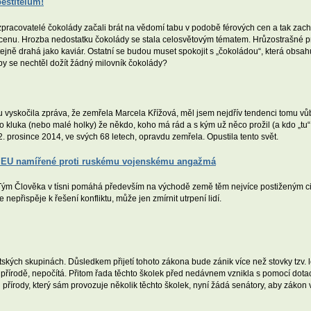
ěstitelům!
zpracovatelé čokolády začali brát na vědomí tabu v podobě férových cen a tak zachr
vou cenu. Hrozba nedostatku čokolády se stala celosvětovým tématem. Hrůzostrašné
tejně drahá jako kaviár. Ostatní se budou muset spokojit s „čokoládou“, která obsah
by se nechtěl dožít žádný milovník čokolády?
vyskočila zpráva, že zemřela Marcela Křížová, měl jsem nejdřív tendenci tomu vůb
o kluka (nebo malé holky) že někdo, koho má rád a s kým už něco prožil (a kdo „tu“ 
. prosince 2014, ve svých 68 letech, opravdu zemřela. Opustila tento svět.
ky EU namířené proti ruskému vojenskému angažmá
ým Člověka v tísni pomáhá především na východě země těm nejvíce postiženým civil
 nepřispěje k řešení konfliktu, může jen zmírnit utrpení lidí.
ětských skupinách. Důsledkem přijetí tohoto zákona bude zánik více než stovky tzv.
 přírodě, nepočítá. Přitom řada těchto školek před nedávnem vznikla s pomocí dota
ody, který sám provozuje několik těchto školek, nyní žádá senátory, aby zákon vr