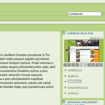
Z WEBOVÉ DÍLNY ECN
biofarma.cz
né návštěvě čínského prezidenta Si Ťin-
í chtěli pokojně vyjádřit svůj kritický
upinami čínských občanů. Podle informací v
1
2
3
4
5
ádly skupiny příslušníků jiného státu, kteří
media4us.cz
oti současnému čínskému režimu a jeho
e k našim občanům chovali naprosto
ekolist.cz
mu a jeho představitelům například
biofarma.cz
o nehorázným způsobem, jakoby zde nebyli
m tibetské vlajky, byli popotahováni policií
www.amelie-os.cz
romea.cz
OBČANSKÁ SPOLEČNOST -