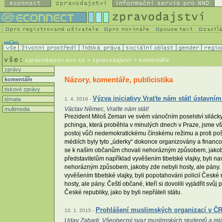
zpravodajstvi.ecn.cz
> zpravodajství > komentáře
zprávy
Názory, komentáře, publicistika
komentáře
tiskové zprávy
Výzva iniciativy Vraťte nám stát! ústavní
témata
1. 4. 2016 -
Václav Němec, Vraťte nám stát!
multimedia
Prezident Miloš Zeman ve svém vánočním poselství silácky
pchinga, která proběhla v minulých dnech v Praze, jsme však
postoj vůči nedemokratickému čínskému režimu a proti pošl
médiích byly tyto „úderky“ dokonce organizovány a financov
se k našim občanům chovali nehorázným způsobem, jakoby zd
představitelům například vyvěšením tibetské vlajky, byli na
nehorázným způsobem, jakoby zde nebyli hosty, ale pány. Če
vyvěšením tibetské vlajky, byli popotahováni policií České
hosty, ale pány. Čeští občané, kteří si dovolili vyjádřit sv
České republiky, jako by byli nepřáteli státu.
Prohlášení muslimských organizací v ČR 
10. 1. 2015 -
Uday Zabadi, Všeobecný svaz muslimských studentů a ml