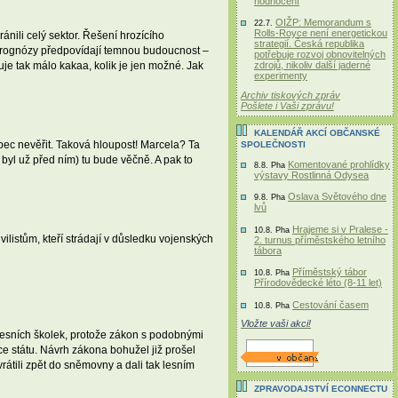
hodnocení
OIŽP: Memorandum s
22.7.
Rolls-Royce není energetickou
ánili celý sektor. Řešení hrozícího
strategií. Česká republika
 prognózy předpovídají temnou budoucnost –
potřebuje rozvoj obnovitelných
uje tak málo kakaa, kolik je jen možné. Jak
zdrojů, nikoliv další jaderné
experimenty
Archiv tiskových zpráv
Pošlete i Vaši zprávu!
KALENDÁŘ AKCÍ OBČANSKÉ
ec nevěřit. Taková hloupost! Marcela? Ta
SPOLEČNOSTI
byl už před ním) tu bude věčně. A pak to
Komentované prohlídky
8.8. Pha
výstavy Rostlinná Odysea
Oslava Světového dne
9.8. Pha
lvů
Hrajeme si v Pralese -
10.8. Pha
istům, kteří strádají v důsledku vojenských
2. turnus příměstského letního
tábora
Příměstský tábor
10.8. Pha
Přírodovědecké léto (8-11 let)
Cestování časem
10.8. Pha
Vložte vaši akci!
 lesních školek, protože zákon s podobnými
ce státu. Návrh zákona bohužel již prošel
átili zpět do sněmovny a dali tak lesním
ZPRAVODAJSTVÍ ECONNECTU