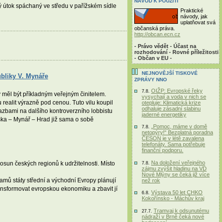
NÁVOD K POUŽITÍ
 útok spáchaný ve středu v pařížském sídle
Praktické
návody, jak
uplatňovat svá
občanská práva.
http://obcan.ecn.cz
- Právo vědět - Účast na
rozhodování - Rovné příležitosti
- Občan v EU -
NEJNOVĚJŠÍ TISKOVÉ
ubliky V. Mynáře
ZPRÁVY NNO
OIŽP: Evropské řeky
7.8.
y měl být příkladným veřejným činitelem.
vysychají a voda v nich se
 realit výrazně pod cenou. Tuto vilu koupil
otepluje: Klimatická krize
odhaluje zásadní slabinu
azbami na dalšího kontroverzního lobbistu
jaderné energetiky
uška – Mynář – Hrad již sama o sobě
„Pomoc, máme v domě
7.8.
netopýry!“ Bezplatná poradna
ČESON je v létě zavalena
telefonáty. Sama potřebuje
finanční podporu.
Na doložení veřejného
un českých regionů k udržitelnosti. Místo
7.8.
zájmu zvýšit hladinu na VD
Nové Mlýny se čeká již více
amů státy střední a východní Evropy plánují
než rok
ransformovat evropskou ekonomiku a zbavit jí
Výstava 50 let CHKO
6.8.
Kokořínsko - Máchův kraj
Tramvaj k odsunutému
27.7.
nádraží v Brně čeká nové