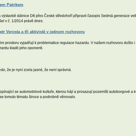
avem Patrikem
a výstavbě dálnice D8 přes České středohoří připravil časopis Sedmá generace vel
el v č. 1/2014 právě dnes.
tr Verosta a tři aktivisté v jednom rozhovoru
ém prostoru vyjadřují k problematice regulace hazardu. V našem rozhovoru došlo i n
ardu kladli jeho oponenti.
sto, že je nyní zcela jasné, že není správná.
ínající se automobilové kultuře, kterou hájí a prosazují pozemští autoborgové a kte
 se tomuto tématu široce a podrobně věnovalo.