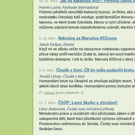
Jak na kakaovou krizi? Férovou cenou p
12. 12. 2014 -
Harriet Lamb, Fairtrade International
Potomci pěstitelů opouštějí kakaový byznys. Je třeba, aby 
nedostatku čokolády totiž existuje: platit farmářům féro
takovou, ve které bude čokoláda, kterou si nyní užíváme, s
můžeme zabránit tomuto katastrofickému scénáři, kterého 
Nekrolog za Marcelou Křížovou
8. 12. 2014 -
Jakub Kašpar, Ekolist
Když mi ve středu večer na obrazovce notebooku najednou 
přece nikdy umřít nemůže! Znáte to, takový ten pocit maléh
každému doklapne. I mě to došlo. Marcela Křížová v úterý 2
Člověk v tísni: ČR by měla podpořit kro
2. 9. 2014 -
Tomáš Urban, Člověk v tísni
Humanitární krize na Ukrajině se zhoršuje každým dnem. T
aktivit všech stran konfliktu. Humanitární pomoc bohužel ale
diskuse
[počet příspěvků:
1
]
ČSOP: Lesní školky v ohrožení!
17. 7. 2014 -
Libor Ambrozek, Český svaz ochránců přírody
Ministerstvo práce a sociálních věcí přichystalo zákon o d
uskupeními dětí, které tráví předškolní výchovu výhradně v
Poslaneckou sněmovnou do Senátu. Český svaz ochránců přír
školkám šanci.