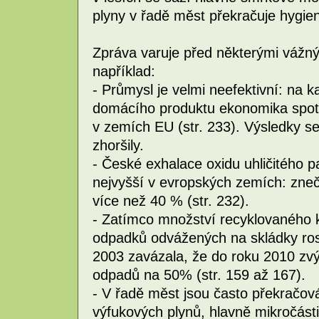
plyny v řadě měst překračuje hygieni
Zpráva varuje před některými vážn
například:
- Průmysl je velmi neefektivní: na
domácího produktu ekonomika spotř
v zemích EU (str. 233). Výsledky se
zhoršily.
- České exhalace oxidu uhličitého p
nejvyšší v evropských zemích: zneč
více než 40 % (str. 232).
- Zatímco množství recyklovaného 
odpadků odvážených na skládky roste
2003 zavázala, že do roku 2010 zv
odpadů na 50% (str. 159 až 167).
- V řadě měst jsou často překračová
výfukových plynů, hlavně mikročást