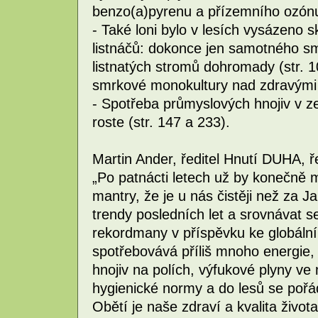
benzo(a)pyrenu a přízemního ozónu 
- Také loni bylo v lesích vysázeno s
listnáčů: dokonce jen samotného s
listnatých stromů dohromady (str. 
smrkové monokultury nad zdravými 
- Spotřeba průmyslových hnojiv v z
roste (str. 147 a 233).
Martin Ander, ředitel Hnutí DUHA, ře
„Po patnácti letech už by konečně m
mantry, že je u nás čistěji než za 
trendy posledních let a srovnávat 
rekordmany v příspěvku ke globál
spotřebovává příliš mnoho energie,
hnojiv na polích, výfukové plyny ve
hygienické normy a do lesů se pořá
Obětí je naše zdraví a kvalita života