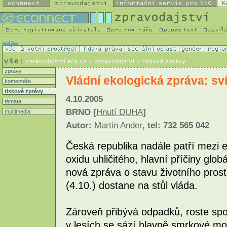
K
zpravodajstvi.ecn.cz
> zpravodajství > tiskové zprávy
zprávy
Vládní ekologická zpráva: sví
komentáře
tiskové zprávy
4.10.2005
témata
BRNO [
Hnutí DUHA
]
multimedia
Autor:
Martin Ander
, tel: 732 565 042
Česká republika nadále patří mezi
oxidu uhličitého, hlavní příčiny glo
nová zpráva o stavu životního prost
(4.10.) dostane na stůl vláda.
Zároveň přibývá odpadků, roste spo
v lesích se sází hlavně smrkové mo