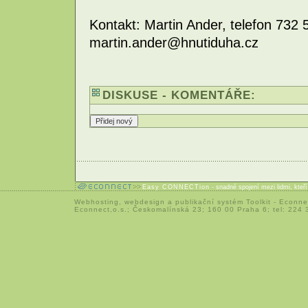
Kontakt: Martin Ander, telefon 732 
martin.ander@hnutiduha.cz
DISKUSE - KOMENTÁŘE:
Easy CONNECTion
- snadné spojení mezi lidmi, kteř
Webhosting
,
webdesign
a
publikační systém Toolkit
-
Econne
Econnect,o.s.; Českomalínská 23; 160 00 Praha 6; tel: 224