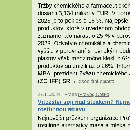
Tržby chemického a farmaceutickéh
dosiahli 3,134 miliardy EUR. V por
2023 je to pokles o 15 %. Najlepšie
produktov, ktoré v uvedenom období
zaznamenalo nárast o 25 % v poro
2023. Odvetvie chemikálie a chemic
vyššie v porovnaní s rovnakým obd
plastov však medziročne klesli o 6
produktov sa znížili až o 26%. Inf
MBA, prezident Zväzu chemického 
(ZCHFP) SR.
::
sociální oblast
::
27.11.2024 -
Praha [
ProVeg Česko
]
Vítězství sóji nad steakem? Nej
rostlinnou stravu
Nejnovější průzkum organizace ProV
rostlinné alternativy masa a mléka