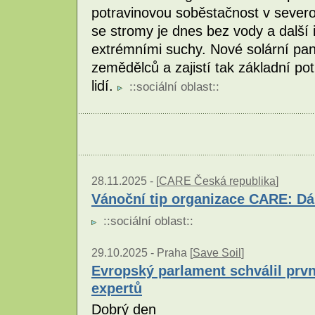
potravinovou soběstačnost v severo
se stromy je dnes bez vody a další 
extrémními suchy. Nové solární pan
zemědělců a zajistí tak základní po
lidí.
::
sociální oblast
::
28.11.2025 -
[
CARE Česká republika
]
Vánoční tip organizace CARE: Dár
::
sociální oblast
::
29.10.2025 -
Praha [
Save Soil
]
Evropský parlament schválil prvn
expertů
Dobrý den