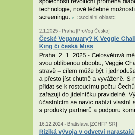
společnosti revoluční proměna diabe
technologie, nové léčebné možnosti 
screeningu.
::
sociální oblast
::
2.1.2025 -
Praha [
ProVeg Česko
]
České Veganuary? K Veggie Challe
King či česká Miss
Praha, 2. 1. 2025 - Celosvětová m
svou oblíbenou obdobu, Veggie Cha
stravě – cílem může být i jednoduš
a přesto jíst chutně a vyváženě. S n
přidat se k rostoucímu počtu Čechů 
zařazují do jídelníčku pravidelně. 
účastnícím se navíc nabízí vlastní a
s produkty partnerů a podporu komu
16.12.2024 -
Bratislava [
ZCHFP SR
]
Riziká vývoja v odvetví narastajú