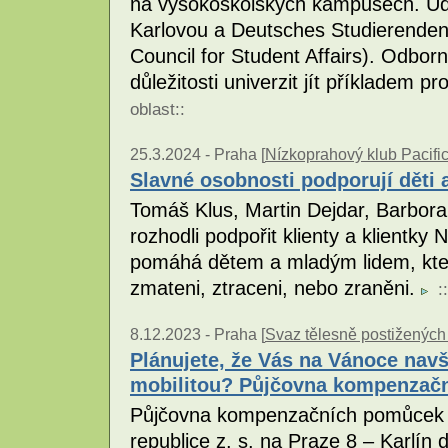
na vysokoškolských kampusech. Udá
Karlovou a Deutsches Studierende
Council for Student Affairs). Odborn
důležitosti univerzit jít příkladem p
oblast
::
25.3.2024 -
Praha [
Nízkoprahový klub Pacifi
Slavné osobnosti podporují děti a
Tomáš Klus, Martin Dejdar, Barbor
rozhodli podpořit klienty a klientky 
pomáhá dětem a mladým lidem, kteří
zmateni, ztraceni, nebo zraněni.
::
8.12.2023 -
Praha [
Svaz tělesně postižených 
Plánujete, že Vás na Vánoce navš
mobilitou? Půjčovna kompenzač
Půjčovna kompenzačních pomůcek S
republice z. s. na Praze 8 – Karlín