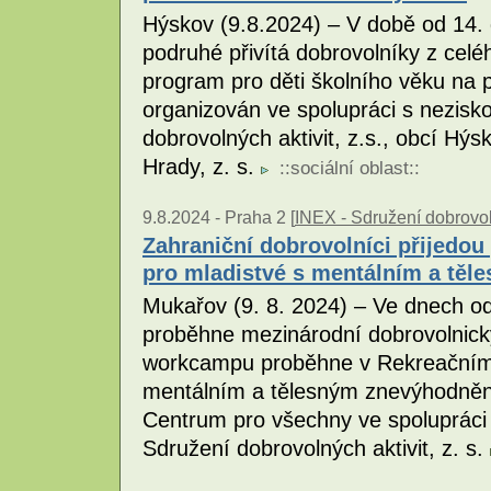
Hýskov (9.8.2024) – V době od 14.
podruhé přivítá dobrovolníky z celé
program pro děti školního věku na 
organizován ve spolupráci s nezisk
dobrovolných aktivit, z.s., obcí Hý
Hrady, z. s.
::
sociální oblast
::
9.8.2024 -
Praha 2 [
INEX - Sdružení dobrovol
Zahraniční dobrovolníci přijedou
pro mladistvé s mentálním a tě
Mukařov (9. 8. 2024) – Ve dnech o
proběhne mezinárodní dobrovolnický
workcampu proběhne v Rekreačním c
mentálním a tělesným znevýhodnění
Centrum pro všechny ve spolupráci
Sdružení dobrovolných aktivit, z. s.