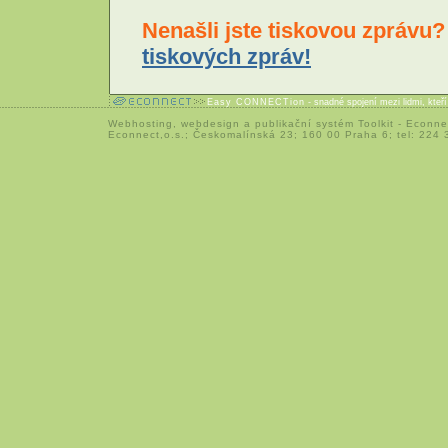
Nenašli jste tiskovou zprávu
tiskových zpráv!
Easy CONNECTion
- snadné spojení mezi lidmi, kteř
Webhosting
,
webdesign
a
publikační systém Toolkit
-
Econne
Econnect,o.s.; Českomalínská 23; 160 00 Praha 6; tel: 224