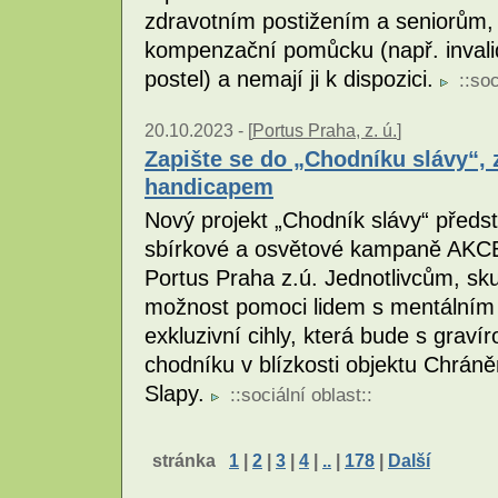
zdravotním postižením a seniorům, 
kompenzační pomůcku (např. invalid
postel) a nemají ji k dispozici.
::
soc
20.10.2023 -
[
Portus Praha, z. ú.
]
Zapište se do „Chodníku slávy“, z
handicapem
Nový projekt „Chodník slávy“ předst
sbírkové a osvětové kampaně AKCE
Portus Praha z.ú. Jednotlivcům, sku
možnost pomoci lidem s mentální
exkluzivní cihly, která bude s gra
chodníku v blízkosti objektu Chrán
Slapy.
::
sociální oblast
::
stránka
1
|
2
|
3
|
4
|
..
|
178
|
Další