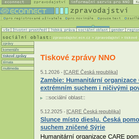
K
zpravodajstvi.ecn.cz
> zpravodajství > tiskové
zprávy
komentáře
Tiskové zprávy NNO
tiskové zprávy
témata
multimedia
5.1.2026 -
[
CARE Česká republika
]
Zambie: Humanitární organizace 
extrémním suchem i ničivými p
::
sociální oblast
::
5.12.2025 -
[
CARE Česká republika
]
Slunce místo dieslu. Česká pomoc
suchem zničené Sýrie
Humanitární organizace CARE pomá