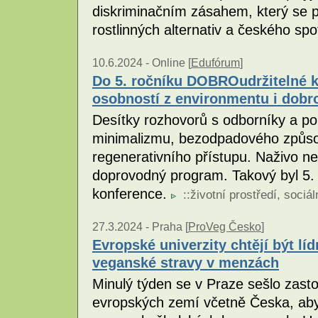
diskriminačním zásahem, který se 
rostlinných alternativ a českého spo
10.6.2024 -
Online [
Edufórum
]
Do 5. ročníku DOBROudržitelné k
osobností z environmentu i dobro
Desítky rozhovorů s odborníky a pop
minimalizmu, bezodpadového způsob
regenerativního přístupu. Naživo ne
doprovodný program. Takový byl 5.
konference.
::
životní prostředí
,
sociál
27.3.2024 -
Praha [
ProVeg Česko
]
Evropské univerzity chtějí být líd
veganské stravy v menzách
Minulý týden se v Praze sešlo zast
evropských zemí včetně Česka, aby 