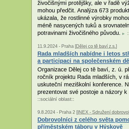
živočišnými protějšky, ale v řadě v
mohou předčit. Analýza 673 produk
ukázala, že rostlinné výrobky mohou
méně nasycených tuků a srovnateln
potravinami živočišného původu.
:
11.9.2024 -
Praha [
Dělej co tě baví z.s.
]
Rada mladších nabídne i letos st
a participaci na společenském dě
Organizace Dělej co tě baví, z. ú. p
ročník projektu Rada mladších, v rá
uskuteční meziškolní konference. N
prezentovat své postoje a názory 
::
sociální oblast
::
9.8.2024 -
Praha 2 [
INEX - Sdružení dobrovol
Dobrovolníci z celého světa pom
příměstském táboru v Hýskově