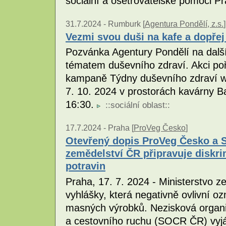
sociální a ošetřovatelské pomoci P
31.7.2024 -
Rumburk [
Agentura Pondělí, z.s.
]
Vezmi svou duši na kafe a dopřej 
Pozvánka Agentury Pondělí na další
tématem duševního zdraví. Akci poř
kampaně Týdny duševního zdraví ww
7. 10. 2024 v prostorách kavárny B
16:30.
::
sociální oblast
::
17.7.2024 -
Praha [
ProVeg Česko
]
Otevřený dopis ProVeg Česko a 
zemědelství ČR připravuje diskri
potravin
Praha, 17. 7. 2024 - Ministerstvo z
vyhlášky, která negativně ovlivní oz
masných výrobků. Nezisková organ
a cestovního ruchu (SOCR ČR) vyjá