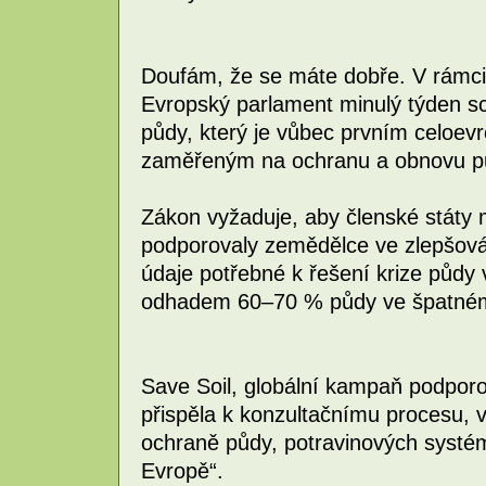
Doufám, že se máte dobře. V rámci d
Evropský parlament minulý týden sc
půdy, který je vůbec prvním celoe
zaměřeným na ochranu a obnovu p
Zákon vyžaduje, aby členské státy 
podporovaly zemědělce ve zlepšován
údaje potřebné k řešení krize půdy 
odhadem 60–70 % půdy ve špatném
Save Soil, globální kampaň podpo
přispěla k konzultačnímu procesu, v
ochraně půdy, potravinových systém
Evropě“.