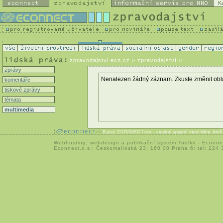
K
zpravodajstvi.ecn.cz
> zpravodajství >
zprávy
Nenalezen žádný záznam. Zkuste změnit oblast 
komentáře
tiskové zprávy
témata
multimedia
Easy CONNECTion
- snadné spojení mezi lidmi, kteř
Webhosting
,
webdesign
a
publikační systém Toolkit
-
Econne
Econnect,o.s.; Českomalínská 23; 160 00 Praha 6; tel: 224