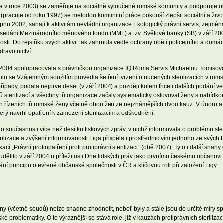
tala v roce 2003) se zaměřuje na sociálně vyloučené romské komunity a podporuje 
tí (pracuje od roku 1997) se metodou komunitní práce pokouší zlepšit sociální a ži
 srpnu 2002, sahají k aktivitám nevládní organizace Ekologický právní servis, zejm
sedání Mezinárodního měnového fondu (MMF) a tzv. Světové banky (SB) v září 2000.
sti. Do rejstříku svých aktivit tak zahrnula vedle ochrany obětí policejního a domác
ravotnictví.
oku 2004 spolupracovala s právničkou organizace IQ Roma Servis Michaelou Tomiso
polu se Vzájemným soužitím provedla šetření tvrzení o nucených sterilizacích v r
ípady, podala nejprve deset (v září 2004) a později kolem třiceti dalších podání v
ů sterilizací a všechny tři organizace začaly systematicky oslovovat ženy s nabídk
 řízeních tři romské ženy včetně obou žen ze nejznámějších dvou kauz. V únoru a 
erý navrhl opatření k zamezení sterilizacím a odškodnění.
 současnosti více než desítku tiskových zpráv, v nichž informovala o problému steri
rilizace a zvýšení informovanosti Liga přispěla i prostřednictvím jednoho ze svých
ací „Právní protiopatření proti protiprávní sterilizaci“ (obě 2007). Tyto i další snah
 udělilo v září 2004 u příležitosti Dne lidských práv jako prvnímu českému občano
ání principů otevřené občanské společnosti v ČR a klíčovou roli při založení Ligy.
ny (včetně soudů) nelze snadno zhodnotit, neboť byly a stále jsou do určité míry sp
é problematiky. O to výraznější se stává role, jíž v kauzách protiprávních sterilizac