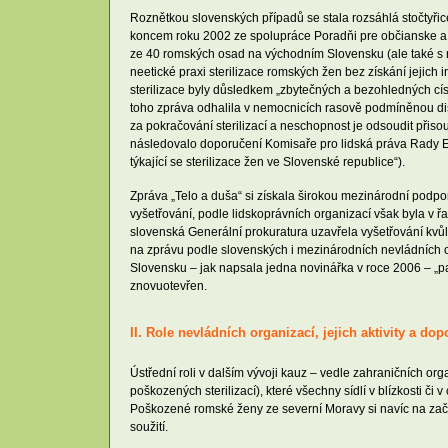
Roznětkou slovenských případů se stala rozsáhlá stočtyřic
koncem roku 2002 ze spolupráce Poradňi pre občianske a 
ze 40 romských osad na východním Slovensku (ale také s ne
neetické praxi sterilizace romských žen bez získání jejic
sterilizace byly důsledkem „zbytečných a bezohledných cí
toho zpráva odhalila v nemocnicích rasově podmíněnou dis
za pokračování sterilizací a neschopnost je odsoudit přiso
následovalo doporučení Komisaře pro lidská práva Rady Evro
týkající se sterilizace žen ve Slovenské republice“).
Zpráva „Telo a duša“ si získala širokou mezinárodní podporu
vyšetřování, podle lidskoprávních organizací však byla v 
slovenská Generální prokuratura uzavřela vyšetřování kv
na zprávu podle slovenských i mezinárodních nevládních or
Slovensku – jak napsala jedna novinářka v roce 2006 – „pa
znovuotevřen.
II. Role nevládních organizací, jejich aktivity a do
Ústřední roli v dalším vývoji kauz – vedle zahraničních or
poškozených sterilizací), které všechny sídlí v blízkosti či
Poškozené romské ženy ze severní Moravy si navíc na začá
soužití.