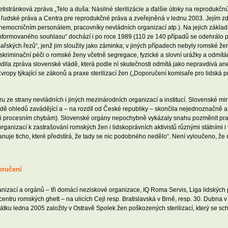
etistránková zpráva „Telo a duša: Násilné sterilizácie a ďalšie útoky na reproduk
ľudské práva a Centra pre reprodukčné práva a zveřejněná v lednu 2003. Jejím zd
mocničním personálem, pracovníky nevládních organizací atp.). Na jejich základě 
h informovaného souhlasu“ dochází i po roce 1989 (110 ze 140 případů se odehrálo
sařských řezů“, jenž jim sloužily jako záminka; v jiných případech nebyly romské 
kriminační péči o romské ženy včetně segregace, fyzické a slovní urážky a odmít
udila zpráva slovenské vládě, která podle ní skutečnosti odmítá jako nepravdivá ane
py týkající se zákonů a praxe sterilizací žen („Doporučení komisaře pro lidská prá
 ze strany nevládních i jiných mezinárodních organizací a institucí. Slovenské mini
řadě ohledů zavádějící a – na rozdíl od České republiky – skončila nejednoznačně a
ůli procesním chybám). Slovenské orgány nepochybně vykázaly snahu pozměnit pra
ganizací k zastrašování romských žen i lidskoprávních aktivistů různými státními i
nuje ticho, které předstírá, že tady se nic podobného nedělo“. Není vyloučeno, že
poručení
ganizací a orgánů – tři domácí neziskové organizace, IQ Roma Servis, Liga lidských
 v centru romských ghett – na ulicích Cejl resp. Bratislavská v Brně, resp. 30. Dubna
tku ledna 2005 založily v Ostravě Spolek žen poškozených sterilizací, který se s