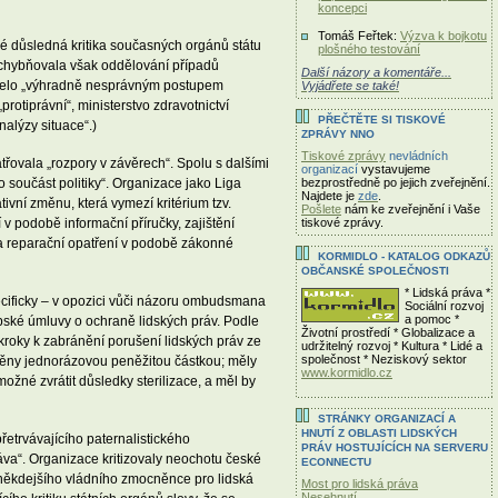
koncepci
Tomáš Feřtek:
Výzva k bojkotu
ké důsledná kritika současných orgánů státu
plošného testování
chybňovala však oddělování případů
Další názory a komentáře...
ázelo „výhradně nesprávným postupem
Vyjádřete se také!
otiprávní“, ministerstvo zdravotnictví
PŘEČTĚTE SI TISKOVÉ
alýzy situace“.)
ZPRÁVY NNO
Tiskové zprávy
nevládních
řovala „rozpory v závěrech“. Spolu s dalšími
organizací
vystavujeme
součást politiky“. Organizace jako Liga
bezprostředně po jejich zveřejnění.
Najdete je
zde
.
ivní změnu, která vymezí kritérium tzv.
Pošlete
nám ke zveřejnění i Vaše
v podobě informační příručky, zajištění
tiskové zprávy.
í a reparační opatření v podobě zákonné
KORMIDLO - KATALOG ODKAZŮ
OBČANSKÉ SPOLEČNOSTI
* Lidská práva *
pecificky – v opozici vůči názoru ombudsmana
Sociální rozvoj
a pomoc *
pské úmluvy o ochraně lidských práv. Podle
Životní prostředí * Globalizace a
né kroky k zabránění porušení lidských práv ze
udržitelný rozvoj * Kultura * Lidé a
společnost * Neziskový sektor
dněny jednorázovou peněžitou částkou; měly
www.kormidlo.cz
 možné zvrátit důsledky sterilizace, a měl by
STRÁNKY ORGANIZACÍ A
HNUTÍ Z OBLASTI LIDSKÝCH
řetrvávajícího paternalistického
PRÁV HOSTUJÍCÍCH NA SERVERU
ráva“. Organizace kritizovaly neochotu české
ECONNECTU
. někdejšího vládního zmocněnce pro lidská
Most pro lidská práva
Nesehnutí