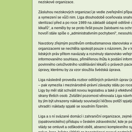
neziskové organizace.
Zásluhou neziskových organizací je vedle zveřejnění přípa
a vymezení se vůči nim. Liga dlouhodobě oceňovala snah
sterilizací před a po roce 1989 na základě údajně odliš
lékařů“, a neměly by se proto řešit pouze žalobami na och
hovoří stále spíše o „administrativním pochybení“, nesouh
Navzdory zřejmým pozitivům ombudsmanova stanoviska ve sr
organizacemi se nechtěla spokojit pouze s názorem, že v 
lidských práv přitom navázaly a rozvinuly stanovisko veřej
informovaného souhlasu, přiměřenou lhůtu k podání informa
povinného celoživotního vzdělávání lékařů o právech pacie
úpravy, kterému by za vzor sloužila švédská úprava.
Liga následně provedla rozbor odlišných právních úprav (a
– pak vymezila i mezinárodně-právní závazky státu po roc
Ligy by měl stát schválit novou legislativu a také ji efekti
strany třetích osob. Zvláštní pozornost věnovala Liga ná
by jím být uhrazeny náklady související léčbou potíží spjatý
uhradit i náklady spjaté se soudním řízením.
Liga a s ní svázané domácí i zahraniční organizace, zejmén
(opatrovnického) přístupu v českém zdravotnictví, kde je p
vlády se omluvit a odškodnit oběti, absenci komplexního s