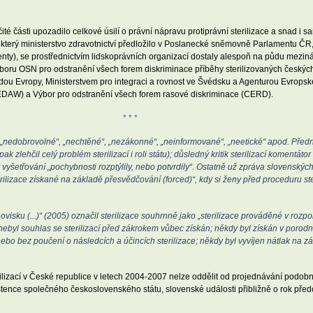
ité části upozadilo celkové úsilí o právní nápravu protiprávní sterilizace a snad i
, který ministerstvo zdravotnictví předložilo v Poslanecké sněmovně Parlamentu ČR
enty), se prostřednictvím lidskoprávních organizací dostaly alespoň na půdu mezin
boru OSN pro odstranění všech forem diskriminace příběhy sterilizovaných českých
ou Evropy, Ministerstvem pro integraci a rovnost ve Švédsku a Agenturou Evropské 
CEDAW) a Výbor pro odstranění všech forem rasové diskriminace (CERD).
* * *
o „nedobrovolné“, „nechtěné“, „nezákonné“, „neinformované“, „neetické“ apod. Pře
 zlehčil celý problém sterilizací i roli státu); důsledný kritik sterilizací komentá
 vyšetřování „pochybnosti rozptýlily, nebo potvrdily“. Ostatně už zpráva slovenskýc
sterilizace získané na základě přesvědčování (forced)“, kdy si ženy před proceduru s
sku (...)“ (2005) označil sterilizace souhrnně jako „sterilizace prováděné v rozpo
 nebyl souhlas se sterilizací před zákrokem vůbec získán; někdy byl získán v porod
ebo bez poučení o následcích a účincích sterilizace; někdy byl vyvíjen nátlak na 
terilizací v České republice v letech 2004-2007 nelze oddělit od projednávání pod
istence společného československého státu, slovenské události přibližně o rok př