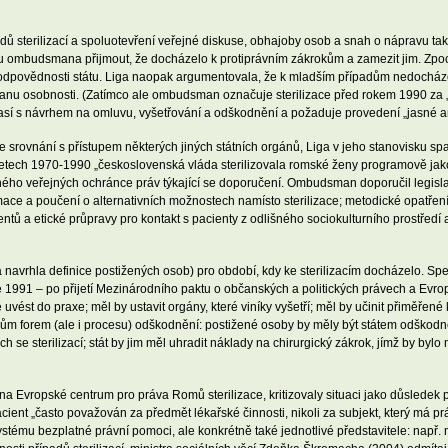
dů sterilizací a spoluotevření veřejné diskuse, obhajoby osob a snah o nápravu ta
u ombudsmana přijmout, že docházelo k protiprávním zákrokům a zamezit jim. Zpo
né odpovědnosti státu. Liga naopak argumentovala, že k mladším případům nedoch
ranu osobnosti. (Zatímco ale ombudsman označuje sterilizace před rokem 1990 za „pr
lasí s návrhem na omluvu, vyšetřování a odškodnění a požaduje provedení „jasné an
ovnání s přístupem některých jiných státních orgánů, Liga v jeho stanovisku spat
letech 1970-1990 „československá vláda sterilizovala romské ženy programově jako 
ného veřejných ochránce práv týkající se doporučení. Ombudsman doporučil legislat
ce a poučení o alternativních možnostech namísto sterilizace; metodické opatření 
ntů a etické průpravy pro kontakt s pacienty z odlišného sociokulturního prostřed
 navrhla definice postižených osob) pro období, kdy ke sterilizacím docházelo. S
e 1991 – po přijetí Mezinárodního paktu o občanských a politických právech a Evro
vně uvést do praxe; měl by ustavit orgány, které viníky vyšetří; měl by učinit přiměře
vrhům forem (ale i procesu) odškodnění: postižené osoby by měly být státem odško
ch se sterilizací; stát by jim měl uhradit náklady na chirurgický zákrok, jímž by bylo
a Evropské centrum pro práva Romů sterilizace, kritizovaly situaci jako důsledek p
acient „často považován za předmět lékařské činnosti, nikoli za subjekt, který má p
ystému bezplatné právní pomoci, ale konkrétně také jednotlivé představitele: např