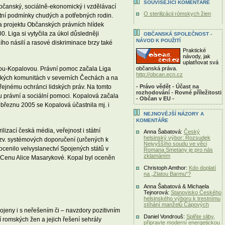
SOUVISEJÍCÍ KOMENTÁŘE
občanský, sociálně-ekonomický i vzdělávací
O sterilizácii rómskych žien
votní podmínky chudých a potřebných rodin.
éna projektu Občanských právních hlídek
 Liga si vytyčila za úkol důsledněji
OBČANSKÁ SPOLEČNOST -
NÁVOD K POUŽITÍ
ího násilí a rasové diskriminace brzy také
Praktické
návody, jak
uplatňovat svá
občanská práva.
vou-Kopalovou. Právní pomoc začala Liga
http://obcan.ecn.cz
omských komunitách v severních Čechách a na
- Právo vědět - Účast na
eřejnému ochránci lidských práv. Na tomto
rozhodování - Rovné příležitosti
ou právní a sociální pomoci. Kopalová začala
- Občan v EU -
březnu 2005 se Kopalová účastnila mj. i
NEJNOVĚJŠÍ NÁZORY A
KOMENTÁŘE
lizací česká média, veřejnost i státní
Anna Šabatová:
Český
helsinský výbor: Rozsudek
 tzv. systémových doporučení (určených k
Nejvyššího soudu ve věci
y ocenilo velvyslanectví Spojených států v
Romana Smetany je pro nás
zklamáním
vi Cenu Alice Masarykové. Kopal byl oceněn
Christoph Amthor:
Kdo doplatí
na „Zlatou Barmu“?
Anna Šabatová & Michaela
Tejnorová:
Stanovisko Českého
helsinského výboru k trestnímu
stíhání manželů Čápových
ojeny i s neřešením či – navzdory pozitivním
Daniel Vondrouš:
Splňte sliby,
í romských žen a jejich řešení sehrály
připravte moderní energetickou