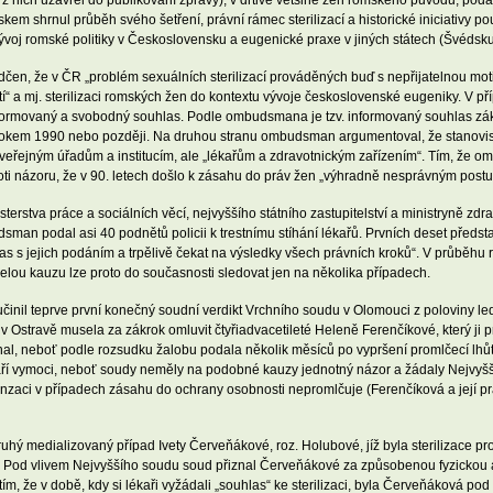
 nich uzavřel do publikování zprávy), v drtivé většině žen romského původu, pod
m shrnul průběh svého šetření, právní rámec sterilizací a historické iniciativy pouk
ývoj romské politiky v Československu a eugenické praxe v jiných státech (Švédsk
en, že v ČR „problém sexuálních sterilizací prováděných buď s nepřijatelnou moti
stí“ a mj. sterilizaci romských žen do kontextu vývoje československé eugeniky. V
 informovaný a svobodný souhlas. Podle ombudsmana je tzv. informovaný souhlas zá
řed rokem 1990 nebo později. Na druhou stranu ombudsman argumentoval, že stano
veřejným úřadům a institucím, ale „lékařům a zdravotnickým zařízením“. Tím, že
roti názoru, že v 90. letech došlo k zásahu do práv žen „výhradně nesprávným post
rstva práce a sociálních věcí, nejvyššího státního zastupitelství a ministryně zdrav
man podal asi 40 podnětů policii k trestnímu stíhání lékařů. Prvních deset předst
hlas s jejich podáním a trpělivě čekat na výsledky všech právních kroků“. V průběh
celou kauzu lze proto do současnosti sledovat jen na několika případech.
učinil teprve první konečný soudní verdikt Vrchního soudu v Olomouci z poloviny le
 Ostravě musela za zákrok omluvit čtyřiadvacetileté Heleně Ferenčíkové, který ji 
al, neboť podle rozsudku žalobu podala několik měsíců po vypršení promlčecí lhůt
aří vymoci, neboť soudy neměly na podobné kauzy jednotný názor a žádaly Nejvyšší
nzaci v případech zásahu do ochrany osobnosti nepromlčuje (Ferenčíková a její pr
uhý medializovaný případ Ivety Červeňákové, roz. Holubové, jíž byla sterilizace p
“. Pod vlivem Nejvyššího soudu soud přiznal Červeňákové za způsobenou fyzicko
m, že v době, kdy si lékaři vyžádali „souhlas“ ke sterilizaci, byla Červeňáková pod