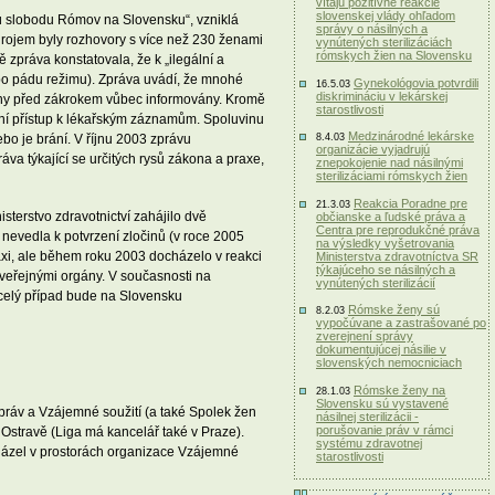
vítajú pozitívne reakcie
slovenskej vlády ohľadom
čnú slobodu Rómov na Slovensku“, vzniklá
správy o násilných a
rojem byly rozhovory s více než 230 ženami
vynútených sterilizáciách
rómskych žien na Slovensku
zpráva konstatovala, že k „ilegální a
 po pádu režimu). Zpráva uvádí, že mnohé
Gynekológovia potvrdili
16.5.03
diskrimináciu v lekárskej
ženy před zákrokem vůbec informovány. Kromě
starostlivosti
ání přístup k lékařským záznamům. Spoluvinu
Medzinárodné lekárske
bo je brání. V říjnu 2003 zprávu
8.4.03
organizácie vyjadrujú
va týkající se určitých rysů zákona a praxe,
znepokojenie nad násilnými
sterilizáciami rómskych žien
Reakcia Poradne pre
21.3.03
sterstvo zdravotnictví zahájilo dvě
občianske a ľudské práva a
Centra pre reprodukčné práva
 nevedla k potvrzení zločinů (v roce 2005
na výsledky vyšetrovania
xi, ale během roku 2003 docházelo v reakci
Ministerstva zdravotníctva SR
týkajúceho se násilných a
 veřejnými orgány. V současnosti na
vynútených sterilizácií
 celý případ bude na Slovensku
Rómske ženy sú
8.2.03
vypočúvane a zastrašované po
zverejnení správy
dokumentujúcej násilie v
slovenských nemocniciach
Rómske ženy na
28.1.03
Slovensku sú vystavené
 práv a Vzájemné soužití (a také Spolek žen
násilnej sterilizácii -
porušovanie práv v rámci
 v Ostravě (Liga má kancelář také v Praze).
systému zdravotnej
cházel v prostorách organizace Vzájemné
starostlivosti