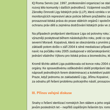
IQ Roma Servis (zal. 1997, profesionální organizací se s
rozvoj této komunity i dalších jednotlivců. Vzájemné souži
Zárodky činnosti Ligy lidských práv (LLP), která vznikla v
monitorujících represivní akce policie během pražského za
prosazovat lidská práva do praxe státních orgánů i společno
ochranu práv dětí a zejména dodržování lidských práv ve zd
Na případech protiprávní sterilizace Liga od poloviny r
výrazněji poskytovat během následujícího roku, poté co s
severní Moravě. Kopalová, která se obeznámila s prvními př
základě potom došlo v září 2004 k silné medializaci případ
navíc na počátku roku 2005 zastupovat v občanskoprávních
jednání vládního Výboru pro lidská práva a biomedicínu, kt
Kromě těchto aktivit Liga publikovala od konce roku 2004 do
orgány. Ke spravedlivému odškodnění obětí protiprávní ste
nápravě jednotlivých forem diskriminace) a kolektivní publik
Praze, když jednomu ze zakladatelů Ligy, Jiřímu Kopalovi,
za odvahu při řešení problému policejního násilí, prosazov
III. Přínos veřejné diskuse
Snahy o řešení sterilizací romských žen státem a jeho orgá
jevům posledních let – nepříliš úspěšným řešením tzv. romsk