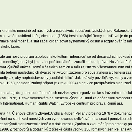
 k romské menšině od násilných a represivních opatření, typických pro Rakousko-Uh
 o trvalém usídlení kočujících osob (1958) trestal kočující Romy, umisťoval je do 
milace není možná, a stát začal organizovat systematický odsun a rozptylování z mí
ského kraje.
 ale ani nový program „společensko-kulturní integrace“ se od dosavadních pokusů př
ní menšiny“, který byl jim – alespoň formálně – zaručil kulturní práva. Na základě t
vat výlučně otázce Romů v českých zemích a měl zajistit tzv. všestrannou kulturní 
la během následujících dvaceti let vytvořit zázemí pro soustavnější a cílenější zás
unity tak, aby nepředstavovaly „sociální riziko“. Jak ukázaly pozdější výzkumy a zp
ku 1958, poslední známý případ je z roku 2004) a nejvíce protiprávních sterilizac
en sahají do „prehistorie“ domácích neziskových organizací, ke sdružením a inicia
(zal. 1978), Československém helsinském výboru a Hnutí za občanskou svobodu a t
ty International, Human Rights Watch, Evropské centrum pro práva Romů aj.).
harta 77. Členové Charty Zbyněk Andrš a Ruben Pellar v prosinci 1978 v dokument
ezření na sterilizaci romských žen vynucovanou ovlivňováním a snad i peněžitou o
. let zabývali sterilizacemi cíleně a v dokumentu „Zpráva o zkoumání problematiky 
989. Z rozhovorů a dotazníků z (české části) vzorku 156 romských žen Pellar s Andrš