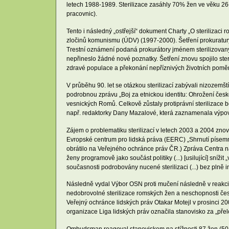
letech 1988-1989. Sterilizace zasáhly 70% žen ve věku 26
pracovnic).
Tento i následný „ostřejší“ dokument Charty „O sterilizac
zločinů komunismu (ÚDV) (1997-2000). Šetření prokuratury
Trestní oznámení podaná prokurátory jménem sterilizovanýc
nepřineslo žádné nové poznatky. Šetření znovu spojilo st
zdravé populace a překonání nepříznivých životních poměr
V průběhu 90. let se otázkou sterilizací zabývali nizozem
podrobnou zprávu „Boj za etnickou identitu: Ohrožení česk
vesnických Romů. Celkově zůstaly protiprávní sterilizace 
např. redaktorky Dany Mazalové, která zaznamenala výpověd
Zájem o problematiku sterilizací v letech 2003 a 2004 zn
Evropské centrum pro lidská práva (EERC) „Shrnutí písemné
obrátilo na Veřejného ochránce práv ČR.) Zpráva Centra na
ženy programově jako součást politiky (...) [usilující] sn
současnosti podrobovány nucené sterilizaci (...) bez plně
Následně vydal Výbor OSN proti mučení následně v reakci na
nedobrovolné sterilizace romských žen a neschopnosti české
Veřejný ochránce lidských práv Otakar Motejl v prosinci 2
organizace Liga lidských práv označila stanovisko za „pře