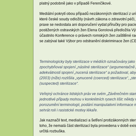
platný podobně jako v případě Ferenčíkové.
Mediální pokrytí obou případů nezákonných sterilizací z urč
které české soudy odložily (návrh zákona o zdravotní péči
praxe se nedostala ani doporučení vydat příručky pro paci
postižených ostravských žen Elena Gorolová předložila Vý
účastnilo Konference o právech romských žen zaštítěné rad
se zabýval také Výbor pro odstranění diskriminace žen (
Terminologicky byly sterilizace v médiích označovány jak
zpochybňoval spojení „násilné sterilizace“ (argumentačně pak
adekvátností spojení „nucená sterilizace“ a požadoval, aby
(2003) (níže) rozlišila „vynucené (coerced) sterilizace“, „
(suspected) sterilizace“.
Veřejný ochránce lidských práv ve svém „Závěrečném stanovi
jednotlivé případy mohou v konkrétních rysech lišit: někdy
porozumění terminologii, podání manipulativní informace n
sehrát roli i rasistické motivy lékaře.
Jak naznačil text, medializaci a šetření protizákonných s
toho, že nemalá část sterilizací byla provedena v době ex
určitá rozbuška.