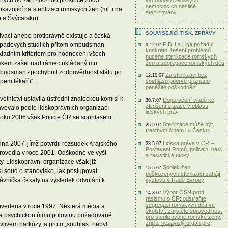
aných od září 2004 do prosince 2005
východoslovenských
nemocnicích násilně
azující na sterilizaci romských žen (mj. i na
sterilizovány
u a Švýcarsku).
SOUVISEJÍCÍ TISK. ZPRÁVY
vací anebo protiprávně existuje a česká
FIDH a Liga požadují
 případových studiích přitom ombudsman
9.12.07
konkrétní řešení problémů
kladním kritériem pro hodnocení všech
nucené sterilizace romských
žen a segregace romských dětí
viskem zašel nad rámec ukládaný mu
 ombudsman zpochybnil zodpovědnost státu po
Za sterilizaci bez
12.10.07
upem lékařů“.
souhlasu poprvé přiznáno
peněžité odškodnění
otnictví ustavila ústřední znaleckou komisi k
Doporučení vládě ke
30.7.07
zlepšení situace v oblasti
avovalo podle lidskoprávních organizací
lidských práv
u roku 2006 však Policie ČR se souhlasem
Sterilizace může být
25.5.07
trestným činem i v Česku
dna 2007, jímž potvrdil rozsudek Krajského
Lidská práva v ČR –
23.5.07
Postavení Romů, policejní násilí
provedla v roce 2001. Odškodné ve výši
a rasistické útoky
y. Lidskoprávní organizace však již
Spolek žen
15.5.07
 soud o stanovisko, jak postupovat.
poškozených sterilizací zahájí
ávníčka čekaly na výsledek odvolání k
výstavu v Radě Evropy
Výbor OSN proti
14.3.07
rasismu o ČR: odstraňte
segregaci romských dětí ve
rovedena v roce 1997. Některá média a
školství, zajistěte spravedlnost
u a psychickou újmu polovinu požadované
pro sterilizované romské ženy,
zřiďte nezávislý orgán pro
 vlivem narkózy, a proto „souhlas“ nebyl