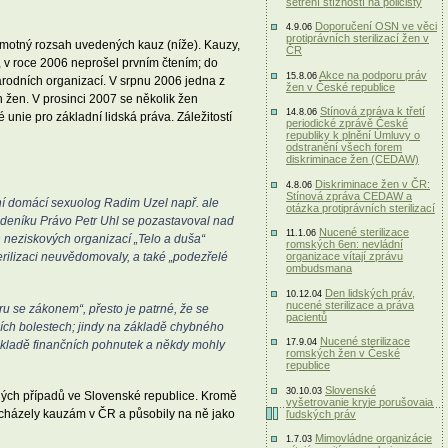
šetření stížností na policisty
Doporučení OSN ve věci
4.9.06
protiprávních sterilizací žen v
 samotný rozsah uvedených kauz (níže). Kauzy,
ČR
, v roce 2006 neprošel prvním čtením; do
Akce na podporu práv
15.8.06
árodních organizací. V srpnu 2006 jedna z
žen v České republice
 žen. V prosinci 2007 se několik žen
Stínová zpráva k třetí
14.8.06
unie pro základní lidská práva. Záležitostí
periodické zprávě České
republiky k plnění Úmluvy o
odstranění všech forem
diskriminace žen (CEDAW)
Diskriminace žen v ČR:
4.8.06
Stínová zpráva CEDAW a
dní domácí sexuolog Radim Uzel např. ale
otázka protiprávních sterilizací
tor deníku Právo Petr Uhl se pozastavoval nad
Nucené sterilizace
11.1.06
h neziskových organizací „Telo a duša“
romských 6en: nevládní
terilizaci neuvědomovaly, a také „podezřelé
organizace vítají zprávu
ombudsmana
Den lidských práv,
10.12.04
nucené sterilizace a práva
ru se zákonem“, přesto je patrné, že se
pacientů
ních bolestech; jindy na základě chybného
Nucené sterilizace
17.9.04
základě finančních pohnutek a někdy mohly
romských žen v České
republice
Slovenské
30.10.03
obných případů ve Slovenské republice. Kromě
vyšetrovanie kryje porušovaia
edcházely kauzám v ČR a působily na ně jako
ľudských práv
Mimovládne organizácie
1.7.03