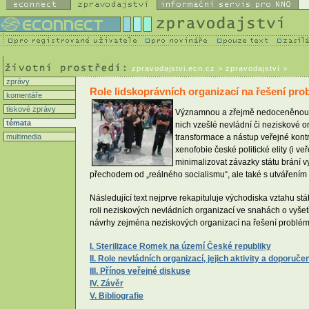
zpravodajstvi.ecn.cz
> zpravodajství >
zprávy
Role lidskoprávních organizací na řešení pro
komentáře
tiskové zprávy
Významnou a zřejmě nedoceněnou roli
témata
nich vzešlé nevládní či neziskové o
multimedia
transformace a nástup veřejné kontr
xenofobie české politické elity (i v
minimalizovat závazky státu brání v
přechodem od „reálného socialismu“, ale také s utvářením 
Následující text nejprve rekapituluje východiska vztahu st
roli neziskových nevládních organizací ve snahách o vyšetř
návrhy zejména neziskových organizací na řešení problémů 
I. Sterilizace Romek na území České republiky
II. Role nevládních organizací, jejich aktivity a doporučen
III. Přínos veřejné diskuse
IV. Závěr
V. Bibliografie