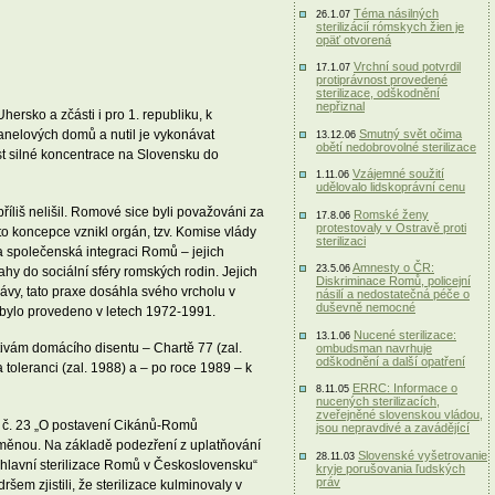
Téma násilných
26.1.07
sterilizácií rómskych žien je
opäť otvorená
Vrchní soud potvrdil
17.1.07
protiprávnost provedené
sterilizace, odškodnění
nepřiznal
ersko a zčásti i pro 1. republiku, k
Smutný svět očima
panelových domů a nutil je vykonávat
13.12.06
obětí nedobrovolné sterilizace
st silné koncentrace na Slovensku do
Vzájemné soužití
1.11.06
udělovalo lidskoprávní cenu
íliš nelišil. Romové sice byli považováni za
Romské ženy
17.8.06
protestovaly v Ostravě proti
éto koncepce vznikl orgán, tzv. Komise vlády
sterilizaci
a společenská integraci Romů – jejich
Amnesty o ČR:
23.5.06
ahy do sociální sféry romských rodin. Jejich
Diskriminace Romů, policejní
rávy, tato praxe dosáhla svého vrcholu v
násilí a nedostatečná péče o
duševně nemocné
í bylo provedeno v letech 1972-1991.
Nucené sterilizace:
13.1.06
tivám domácího disentu – Chartě 77 (zal.
ombudsman navrhuje
odškodnění a další opatření
oleranci (zal. 1988) a – po roce 1989 – k
ERRC: Informace o
8.11.05
nucených sterilizacích,
zveřejněné slovenskou vládou,
u č. 23 „O postavení Cikánů-Romů
jsou nepravdivé a zavádějící
dměnou. Na základě podezření z uplatňování
Slovenské vyšetrovanie
28.11.03
pohlavní sterilizace Romů v Československu“
kryje porušovania ľudských
práv
em zjistili, že sterilizace kulminovaly v