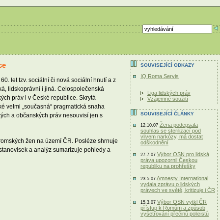
ce
SOUVISEJÍCÍ ODKAZY
IQ Roma Servis
let tzv. sociální či nová sociální hnutí a z
á, lidskoprávní i jiná. Celospolečenská
Liga lidských práv
ých práv i v České republice. Skrytá
Vzájemné soužití
a také velmi „současná“ pragmatická snaha
SOUVISEJÍCÍ ČLÁNKY
ských a občanských práv nesouvisí jen s
Žena podepsala
12.10.07
souhlas se sterilizací pod
vlivem narkózy, má dostat
cí romských žen na území ČR. Posléze shrnuje
odškodnění
h stanovisek a analýz sumarizuje pohledy a
Výbor OSN pro lidská
27.7.07
práva upozornil Českou
republiku na prohřešky
Amnesty International
23.5.07
vydala zprávu o lidských
právech ve světě, kritizuje i ČR
Výbor OSN vytkl ČR
15.3.07
přístup k Romům a způsob
vyšetřování přečinů policistů