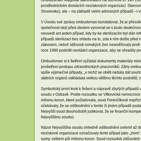
Ombudsman reagoval stanoviskem na stížnosti 87 žen (50 z
prostřednictvím domácích neziskových organizací. Stanoviske
Slovensku), ale – na základě velmi adresných případů –i v
V Úvodu své zprávy ombudsman konstatoval, že je přesvědč
společnost stojí před úkolem vyrovnat se s touto skutečno
neuvedl ani jeden případ, kdy by ke sterilizacím byl dán
případů sterilizací bez ohledu na to, zda k nim došlo p
zákonem, neboť stížnosti romských žen nesměřovaly proti 
roce 1990 podnítil nevládní organizace, aby se ohradily p
Ombudsman si k šetření vyžádal dokumenty materiály ministe
prošetření postupu zdravotnických pracovníků. Záhy ombuds
spíše výjimečné případy, „v nichž se oběti nebály dát sou
státních orgánů odkládala velkou většinu těchto podnětů; 
Symbolický první krok k řešení a nápravě zbylých případů 
soudu v Ostravě. Podle rozsudku se Vítkovická nemocnice v
milionu korun, které požadovala, soud Ferenčíkové nepřizn
očekávaly, že se odškodnění v tomto či jiném případě pod
Nejvyšší soud dlouhodobě judikoval, že se finanční kompe
Nejvyššímu soudu).
Názor Nejvyššího soudu ohledně odškodnění ovlivnil až dr
neziskové organizace označovaly tento případ jako „zlom
sumy, celkem půl milionu korun. Soud rozsudek zdůvodnil tí