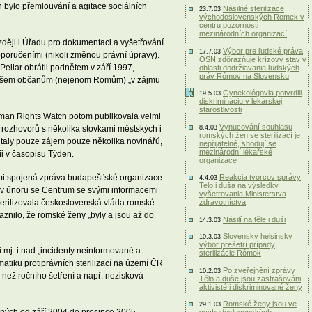
 bylo přemlouvání a agitace sociálních
Násilné sterilizace
23.7.03
východoslovenských Romek v
centru pozornosti
mezinárodních organizací
zději i Úřadu pro dokumentaci a vyšetřování
Výbor pre ľudské práva
17.7.03
poručeními (nikoli změnou právní úpravy).
OSN zdôrazňuje krízový stav v
ellar obrátil podnětem v září 1997,
oblasti dodržiavania ľudských
práv Rómov na Slovensku
tnut všem občanům (nejenom Romům) „v zájmu
Gynekológovia potvrdili
19.5.03
diskrimináciu v lekárskej
starostlivosti
Human Rights Watch potom publikovala velmi
Vynucování souhlasu
 rozhovorů s několika stovkami městských i
8.4.03
romských žen se sterilizací je
outaly pouze zájem pouze několika novinářů,
nepřijatelné, shodují se
mezinárodní lékařské
ii v časopisu Týden.
organizace
nimi spojená zpráva budapešťské organizace
Reakcia tvorcov správy
4.4.03
Telo i duša na výsledky
ž v únoru se Centrum se svými informacemi
vyšetrovania Ministerstva
sterilizovala československá vláda romské
zdravotníctva
aznilo, že romské ženy „byly a jsou až do
Násilí na těle i duši
14.3.03
Slovenský helsinský
10.3.03
výbor prešetrí prípady
 mj. i nad „incidenty neinformované a
sterilizácie Rómok
atiku protiprávních sterilizací na území ČR
Po zveřejnění zprávy
10.2.03
 než ročního šetření a např. nezisková
Tělo a duše jsou zastrašováni
aktivisté i diskriminované ženy
Romské ženy jsou ve
29.1.03