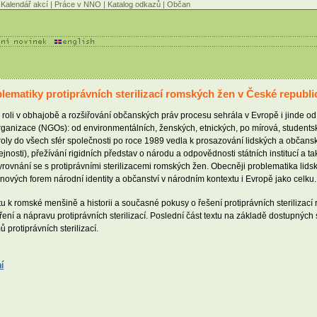
Kalendář akcí
|
Práce v NNO
|
Katalog odkazů
|
Občan
blematiky protiprávních sterilizací romských žen v České republi
 v obhajobě a rozšiřování občanských práv procesu sehrála v Evropě i jinde od 60. 
rganizace (NGOs): od environmentálních, ženských, etnických, po mírová, studentsk
oly do všech sfér společnosti po roce 1989 vedla k prosazování lidských a občansk
eřejnosti), přežívání rigidních představ o národu a odpovědnosti státních institucí 
yrovnání se s protiprávními sterilizacemi romských žen. Obecněji problematika lid
nových forem národní identity a občanství v národním kontextu i Evropě jako celku.
átu k romské menšině a historii a současné pokusy o řešení protiprávních steriliza
ení a nápravu protiprávních sterilizací. Poslední část textu na základě dostupnýc
protiprávních sterilizací.
í