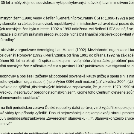
-35 let a měly zřejmou souvislost s výší poskytovaných dávek (hlavním motivem žen
i romských žen“ (1990) vedly k šetření Generální prokuratury ČSFR (1990-1992) a po
 skončilo na základě stanovisek republikových ministerstev zdravotnictví pouze do
h romských žen byla v letech 1992 a 1993 odložena. Ani šetření ÚDV, na nějž se P
erilizace s platnými právními předpisy, podle nichž byl finanční příspěvek posky
ů rodiny“.
ští aktivisté z organizace Vereniging Lau Mazeril (1992). Mezinárodní organizace 
oslovenští Romové“ (1992), která vznikla od října 1991 do března 1992 na základě
během 90. let na okraji – či spíše za okrajem – veřejného zájmu. Jako „problém“ p
i romských žen z několika měst a v prosinci 1997 publikovala investigativní stud
ovuobnovily a posléze i zažehly až podobné slovenské kauzy (níže) a spolu s ni s 
ho vyjádření organizace (...) pro Výbor OSN proti mučení (...)“ z května 2004. (U
vázala na zjištění „disidentských“ iniciativ a zopakovala, že „v letech 1970-1990 
ížit „vysokou, nezdravou“ porodnost romských žen“. Kromě toho Centrum otevřeně zdůr
 informovaného souhlasu“.
 třetí periodickou zprávu České republiky další zprávu, v níž vyjádřil znepokojení
 vlády tyto případy vyšetřit“. Dosud nejrozsáhleji a nejkomplexněji shrnul problem
005 v sedmdesátistránkovém „Závěrečném stanovisku (...)“. Stanovisko vzešlo z více
lomové“.