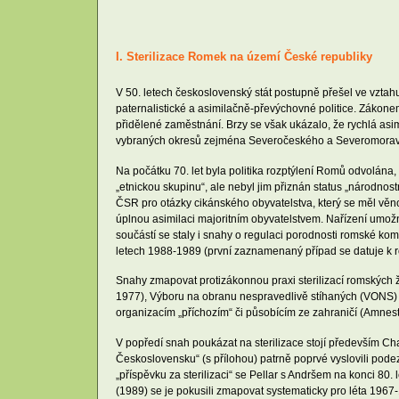
I. Sterilizace Romek na území České republiky
V 50. letech československý stát postupně přešel ve vztahu
paternalistické a asimilačně-převýchovné politice. Zákonem
přidělené zaměstnání. Brzy se však ukázalo, že rychlá asi
vybraných okresů zejména Severočeského a Severomorav
Na počátku 70. let byla politika rozptýlení Romů odvolána,
„etnickou skupinu“, ale nebyl jim přiznán status „národnost
ČSR pro otázky cikánského obyvatelstva, který se měl věno
úplnou asimilaci majoritním obyvatelstvem. Nařízení umožni
součástí se staly i snahy o regulaci porodnosti romské kom
letech 1988-1989 (první zaznamenaný případ se datuje k ro
Snahy zmapovat protizákonnou praxi sterilizací romských ž
1977), Výboru na obranu nespravedlivě stíhaných (VONS) 
organizacím „příchozím“ či působícím ze zahraničí (Amnes
V popředí snah poukázat na sterilizace stojí především C
Československu“ (s přílohou) patrně poprvé vyslovili pod
„příspěvku za sterilizaci“ se Pellar s Andršem na konci 80
(1989) se je pokusili zmapovat systematicky pro léta 1967-1