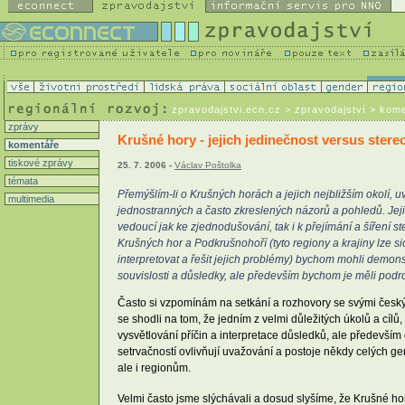
zpravodajstvi.ecn.cz
> zpravodajství > kom
zprávy
Krušné hory - jejich jedinečnost versus stereo
komentáře
tiskové zprávy
25. 7. 2006 -
Václav Poštolka
témata
Přemýšlím-li o Krušných horách a jejich nejbližším okolí, u
multimedia
jednostranných a často zkreslených názorů a pohledů. Jej
vedoucí jak ke zjednodušování, tak i k přejímání a šíření 
Krušných hor a Podkrušnohoří (tyto regiony a krajiny lze s
interpretovat a řešit jejich problémy) bychom mohli demons
souvislosti a důsledky, ale především bychom je měli podrobi
Často si vzpomínám na setkání a rozhovory se svými českým
se shodli na tom, že jedním z velmi důležitých úkolů a cílů,
vysvětlování příčin a interpretace důsledků, ale především
setrvačností ovlivňují uvažování a postoje někdy celých 
ale i regionům.
Velmi často jsme slýchávali a dosud slyšíme, že Krušné h