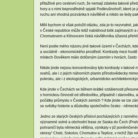
přitažlivé pro cestovní ruch, že nemají zdaleka takové př
hory a s nimi beprostředně spjaté Podkrušnohoří, které je j
ruchu ani vhodná pozvánka k návštěvě a nikdo se tedy pak 
Měli bychom si však položit otázku, zda je to nezvratné, 
v České republice může totiž nabídnout tolik zajímavých a
Chomutovem a Klínovcem čeká návštěvníka úžasná přehlídk
Není podle mého názoru jiné takové území v Čechách, kde na
a sociálně - ekonomického prostředí. Kontrasty mezi hus
místech člověkem málo dotčeným územím v horách, často v 
Nikde jinde nejsou koncentrovány tyto kontrasty v takové mí
svahů, ale i z jejich náhorních planin přírodovědecky mim
pokroku, ale i z ekologických, urbanisticko-architektonický
Kde jinde v Čechách se během krátké vzdálenosti přesuneme
s hornickou činností od středověku, případně i starověku,
počátky průmyslu v Českých zemích ? Kde jinde se lze zárov
se svědky historie a důsledky společného česko - německé
Jedno ze starých českých přísloví pocházejících z ranné
významné solné a obchodní trase ze Saska do Čech (Prahy)
pohraničí byla německá většina, vznikaly v již poněmčené
okresy“ Cheb, Sokolov, Chomutov a Teplice, v nichž žije r