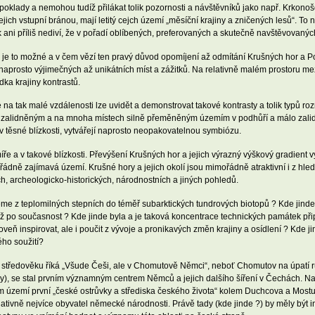
edpoklady a nemohou tudíž přilákat tolik pozornosti a návštěvníků jako např. Krko
ejich vstupní bránou, mají letitý cejch území „měsíční krajiny a zničených lesů“. To 
ani příliš nediví, že v pořadí oblíbených, preferovaných a skutečně navštěvovaných
jak je to možné a v čem vězí ten pravý důvod opomíjení až odmítání Krušných hor a
 naprosto výjimečných až unikátních míst a zážitků. Na relativně malém prostoru 
a krajiny kontrastů.
 tak malé vzdálenosti lze uvidět a demonstrovat takové kontrasty a tolik typů rozm
tě zalidněným a na mnoha místech silně přeměněným územím v podhůří a málo zal
těsné blízkosti, vytvářejí naprosto neopakovatelnou symbiózu.
ře a v takové blízkosti. Převýšení Krušných hor a jejich výrazný výškový gradient v
ořádně zajímavá území. Krušné hory a jejich okolí jsou mimořádně atraktivní i z h
ch, archeologicko-historických, národnostních a jiných pohledů.
 z teplomilných stepních do téměř subarktických tundrových biotopů ? Kde jinde lz
 až po současnost ? Kde jinde byla a je taková koncentrace technických památek př
eň inspirovat, ale i poučit z vývoje a pronikavých změn krajiny a osídlení ? Kde ji
ho soužití?
ho středověku říká „Všude Češi, ale v Chomutově Němci“, neboť Chomutov na úpatí
, se stal prvním významným centrem Němců a jejich dalšího šíření v Čechách. Naopa
m území první „české ostrůvky a střediska českého života“ kolem Duchcova a Mostu
elativně nejvíce obyvatel německé národnosti. Právě tady (kde jinde ?) by měly být