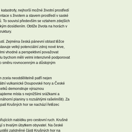
atastrofy, nejhorší možné životní prostředí
ontace s životem a stavem prostředí v saské
sů. To souvisí především se vztahem zdejších
kým dosídlením. Obtíže života na horách v
ruktury.
částí. Zejména česká pánevní oblast těžce
avuje velký potenciální zdroj nové krve,
velmi vhodné a perspektivní považovat
vodu bychom měli velmi intenzivně podporovat
mto směru rovnocenným a důstojným
ám zcela neoddělitelně patří nejen
kátní vulkanické Doupovské hory a České
 celků demonstruje výraznou
ajdeme místa s nejnižšími srážkami a
horní planiny s rozsáhlými rašeliništi). Za
patí Krušných hor se nachází řetězec
řujících nabídku pro cestovní ruch. Krušné
ají s trvalým úbytkem obyvatel. Na české
hustěji zalidněné části Krušných hor na