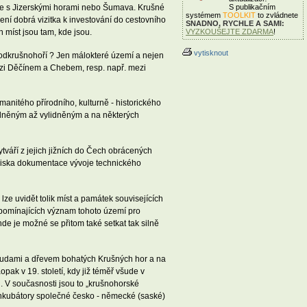
noše s Jizerskými horami nebo Šumava. Krušné
S publikačním
systémem
TOOLKIT
to zvládnete
není dobrá vizitka k investování do cestovního
SNADNO, RYCHLE A SAMI:
 míst jsou tam, kde jsou.
VYZKOUŠEJTE ZDARMA
!
vytisknout
 Podkrušnohoří ? Jen málokteré území a nejen
mezi Děčínem a Chebem, resp. např. mezi
anitého přírodního, kulturně - historického
idněným až vylidněným a na některých
ytváří z jejich jižních do Čech obrácených
lediska dokumentace vývoje technického
e uvidět tolik míst a památek souvisejících
ipomínajících význam tohoto území pro
nde je možné se přitom také setkat tak silně
 rudami a dřevem bohatých Krušných hor a na
k v 19. století, kdy již téměř všude v
. V současnosti jsou to „krušnohorské
 inkubátory společné česko - německé (saské)