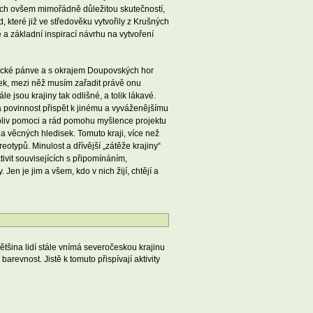
ech ovšem mimořádně důležitou skutečností,
, které již ve středověku vytvořily z Krušných
a základní inspirací návrhu na vytvoření
tecké pánve a s okrajem Doupovských hor
ek, mezi něž musím zařadit právě onu
jsou krajiny tak odlišné, a tolik lákavé.
za povinnost přispět k jinému a vyváženějšímu
ykoliv pomoci a rád pomohu myšlence projektu
a věcných hledisek. Tomuto kraji, více než
otypů. Minulost a dřívější „zátěže krajiny“
ivit souvisejících s připomínáním,
en je jim a všem, kdo v nich žijí, chtějí a
tšina lidí stále vnímá severočeskou krajinu
arevnost. Jistě k tomuto přispívají aktivity