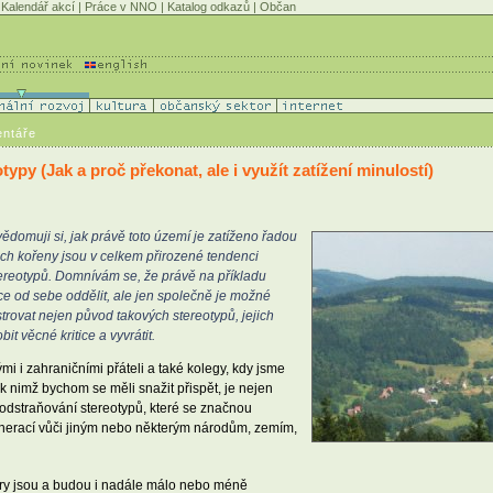
Kalendář akcí
|
Práce v NNO
|
Katalog odkazů
|
Občan
entáře
typy (Jak a proč překonat, ale i využít zatížení minulostí)
vědomuji si, jak právě toto území je zatíženo řadou
ich kořeny jsou v celkem přirozené tendenci
stereotypů. Domnívám se, že právě na příkladu
ice od sebe oddělit, ale jen společně je možné
trovat nejen původ takových stereotypů, jejich
t věcné kritice a vyvrátit.
i i zahraničními přáteli a také kolegy, kdy jsme
 k nimž bychom se měli snažit přispět, je nejen
 odstraňování stereotypů, které se značnou
generací vůči jiným nebo některým národům, zemím,
ory jsou a budou i nadále málo nebo méně