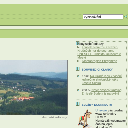
Související odkazy
Článek o návrhu zařazení
Krušných hor do seznamu
UNESCO - Oblastní muzeum v
Mostě
Montanregion Erzgebirge
SOUVISEJÍCÍ ČLÁNKY
Na Hradě jsou k vidění
3.3.05
jedinečné ekologické fotky
Josefa Sudka
Nový obsáhlý katalog
27.8.04
Zmizelé Sudety je na světě
SLUŽBY ECONNECTU
Unavuje
vás tvorba
www stránek v
HTML?
-foto wikipedia.org-
Nemá váš webmaster
čas
na jejich
aktualizaci?