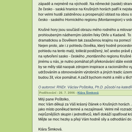
západě a nejméně na východě. Na německé (saské) straně 
že česko - saská hranice na Krušných horách patří k nejstar
hor velmi hustě zalidněnou a prosperující oblast na obou 
česko - saského Hornického regionu (Montanregion) v srdc
Krušné hory jsou součástí obrazu mého rodného a milovan
prohloubeným nádherným údolím řeky Ohře u Kadaně. To js
dramatickou a člověkem tak zasaženou krajinu na pomezí ta
Nejen proto, ale i z pohledu člověka, který hodně procesto
pohledu na tento malý, tolikrát postižený, leč anebo práv
na vytvoření sasko - českého „montánního regionu Krušné h
jinému u nás, je nutno pomáhat při překonávání stále existu
by se měly stát naopak zdrojem inspirace a racionálního vyu
udržováním a obnovováním výrobních a jiných tradic území. K
budou žít, více pomáhat. A začít bychom mohli a měli u těch
O autorovi: RNDr. Václav Poštolka, Ph.D. působí na katedře
Poděkování - 26. 7. 2006 -
Klára Šimková
Milý pane Poštolko,
moc Vám děkuji za Váš krásný článek o Krušných horách. J
jako místo poněkud temné a nezajímavé. Velmi mě rozradostňu
nejrůznějších skupin i jednotlivců, kteří dokáží spatřovat kr
Mějte se moc hezky a přeji Vám hodně síly a odhodlání do 
Klára Šimková.