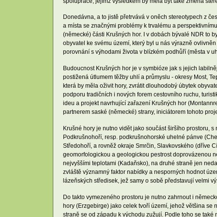
spolupráce, jejímž výsledkem by měla být také změna ster
Donedávna, a to jistě přetrvává v oněch stereotypech z čes
a místa se značnými problémy k trvalému a perspektivnímu 
(německé) části Krušných hor. I v dobách bývalé NDR to byl
obyvatel ke svému území, který byl u nás výrazně ovlivně
porovnání s výhodami života v blízkém podhůří (města v uhe
Budoucnost Krušných hor je v symbióze jak s jejich labilně
postižená útlumem těžby uhlí a průmyslu - okresy Most, Te
která by měla oživit hory, zvrátit dlouhodobý úbytek obyvat
podporu tradičních i nových forem cestovního ruchu, turist
ideu a projekt navrhující zařazení Krušných hor (Montan
partnerem saské (německé) strany, iniciátorem tohoto proj
Krušné hory je nutno vidět jako součást širšího prostoru, s 
Podkrušnohoří, resp. podkrušnohorské uhelné pánve (Cheb
Středohoří, a rovněž okraje Smrčin, Slavkovského (dříve C
geomorfologickou a geologickou pestrost doprovázenou neo
nejvyššími teplotami (Kadaňsko), na druhé straně jen neda
zvláště významný faktor nabídky a nesporných hodnot územ
lázeňských středisek, jež samy o sobě představují velmi v
Do takto vymezeného prostoru je nutno zahrnout i německo
hory (Erzgebirge) jako celek tvoří území, jehož většina se 
straně se od západu k východu zužují. Podle toho se také mě