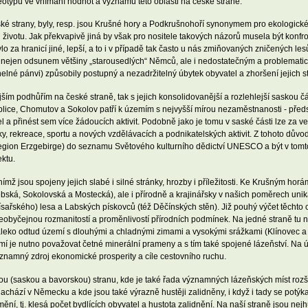
eotypu ve vnímání hodnot a významu této oblasti na české straně.
ké strany, byly, resp. jsou Krušné hory a Podkrušnohoří synonymem pro ekologické k
životu. Jak překvapivě jiná by však pro nositele takových názorů musela být konfr
o za hranicí jiné, lepší, a to i v případě tak často u nás zmiňovaných zničených le
n nejen odsunem většiny „starousedlých“ Němců, ale i nedostatečným a problematic
lné pánvi) způsobily postupný a nezadržitelný úbytek obyvatel a zhoršení jejich st
jším podhůřím na české straně, tak s jejich konsolidovanější a rozlehlejší saskou 
plice, Chomutov a Sokolov patří k územím s nejvyšší mírou nezaměstnanosti - předst
el a přinést sem více žádoucích aktivit. Podobně jako je tomu v saské části lze za 
iky, rekreace, sportu a nových vzdělávacích a podnikatelských aktivit. Z tohoto dů
nregion Erzgebirge) do seznamu Světového kulturního dědictví UNESCO a být v to
ektu.
nímž jsou spojeny jejich slabé i silné stránky, hrozby i příležitosti. Ke Krušným hor
ská, Sokolovská a Mostecká), ale i přírodně a krajinářsky v našich poměrech uni
ísařského) lesa a Labských pískovců (též Děčínských stěn). Již pouhý výčet těchto
byčejnou rozmanitostí a proměnlivostí přírodních podmínek. Na jedné straně tu n
leko odtud území s dlouhými a chladnými zimami a vysokými srážkami (Klínovec a ná
í je nutno považovat četné minerální prameny a s tím také spojené lázeňství. Na ú
ýznamný zdroj ekonomické prosperity a cíle cestovního ruchu.
u (saskou a bavorskou) stranu, kde je také řada významných lázeňských míst rozši
nachází v Německu a kde jsou také výrazně hustěji zalidněny, i když i tady se potýk
ní, tj. klesá počet bydlících obyvatel a hustota zalidnění. Na naší straně jsou nej