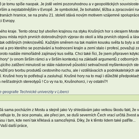
je tomu spíše naopak. Je jistě velmi pozoruhodnou a v geopolitických souvislost
ším a nejstabilnějším v Evropě. Je symbolické, že bohatství, těžba a zpracování rud
stranách hranice, se na prahu 21. století stává novým motivem vzájemné spolupráce 
i Evropy.
ého kraje. Tento obraz byl utvořen krajinou na styku Krušných hor s okrajem Mos
ou místa mých prvních dobrodružných výprav do okolí a léta prvních objevů a lás
k odlišných (mikro)světů. Každým směrem na tak malém kousku světa tu byly a stále 
val a pro kterého se poznávání a hodnocení krajin a zemí stalo i profesí, považuji 
ě proto nadále mimořádně zajímavý kus světa. Chci také říci, že jsem připraven kd
ory“ (v onom širším rámci a v širším kontextu) na základě argumentů z odborných 
jícího zatížení minulostí se stále nádorově působící setrvačností myšlenkových stere
žití pro tvorbu produktů cestovního ruchu, ale i vzdělávacích a podnikatelských akt
rušné hory to potřebují a zasluhují. Krušné hory na to mají i důležité předpoklady. J
 nešťastných stereotypů ! Co vy na to, Krušnohorci, i vy ostatní?!
 geografie Technické univerzity v Liberci
á sama pocházím z Mostu a stejně jako Vy shledávám jako velkou škodu fakt, že vě
je to, že sice pomalu, ale přeci jen, se duši severních Čech vrací určitá živost a b
ásu i tam, kde není tak křiklavá a samozřejmá. Díky, že k těmto lidem také patříte...
Vaší další práce,