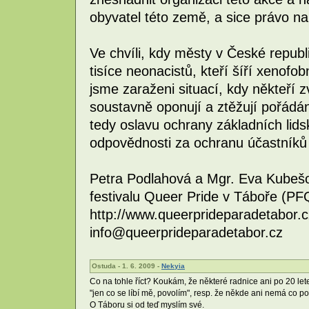
obyvatel této země, a sice právo n
Ve chvíli, kdy městy v České repub
tisíce neonacistů, kteří šíří xenofob
jsme zaraženi situací, kdy někteří 
soustavně oponují a ztěžují pořádán
tedy oslavu ochrany základních lids
odpovědnosti za ochranu účastníků
Petra Podlahová a Mgr. Eva Kubešo
festivalu Queer Pride v Táboře (P
http://www.queerprideparadetabor.c
info@queerprideparadetabor.cz
Ostuda - 1. 6. 2009 -
Nekyia
Co na tohle říct? Koukám, že některé radnice ani po 20 l
"jen co se líbí mě, povolím", resp. že někde ani nemá co p
O Táboru si od teď myslím své.