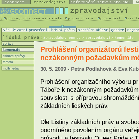
K
zpravodajstvi.ecn.cz
> zpravodajství > komentáře
zprávy
Prohlášení organizátorů fest
komentáře
nezákonným požadavkům měs
tiskové zprávy
témata
30. 5. 2009 - Petra Podlahová & Eva Ku
multimedia
Prohlášení organizačního výboru pr
Táboře k nezákonným požadavkům 
souvislosti s přípravou shromážděn
základních lidských práv.
Dle Listiny základních práv a svob
podmíněno povolením orgánu veřejn
průvodu a festivalu Queer Pride v 