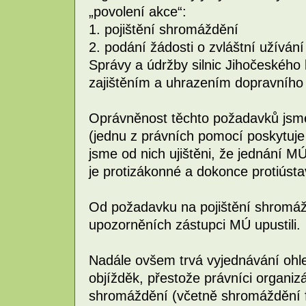
„povolení akce“:
1. pojištění shromáždění
2. podání žádosti o zvláštní užívá
Správy a údržby silnic Jihočeského 
zajištěním a uhrazením dopravníh
Oprávněnost těchto požadavků jsme 
(jednu z právních pomocí poskytuje
jsme od nich ujištěni, že jednání 
je protizákonné a dokonce protiústa
Od požadavku na pojištění shromá
upozorněních zástupci MÚ upustili.
Nadále ovšem trvá vyjednávání ohl
objížděk, přestože právníci organiz
shromáždění (včetně shromáždění 