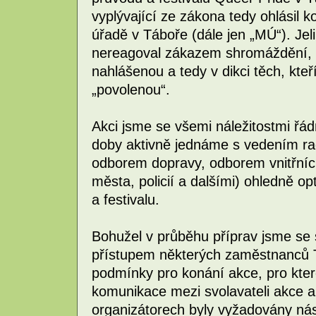
vyplývající ze zákona tedy ohlási
úřadě v Táboře (dále jen „MÚ“). Jel
nereagoval zákazem shromáždění, a
nahlášenou a tedy v dikci těch, kte
„povolenou“.
Akci jsme se všemi náležitostmi řádn
doby aktivně jednáme s vedením ra
odborem dopravy, odborem vnitřníc
města, policií a dalšími) ohledně o
a festivalu.
Bohužel v průběhu příprav jsme se s
přístupem některých zaměstnanců 
podmínky pro konání akce, pro kt
komunikace mezi svolavateli akce a
organizátorech byly vyžadovány ná