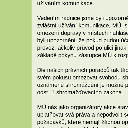
užíváním komunikace.
Vedením radnice jsme byli upozorn
zvláštní užívání komunikace, MÚ, spr
omezení dopravy v místech nahláš
byli upozorněni, že pokud budou ú
provoz, ačkoliv průvod po ulici jinak
základě pokynu zástupce MÚ k roz
Dle našich právních poradců tak tá
svém pokusu omezovat svobodu shro
oznámené shromáždění je možné p
odst. 1 shromažďovacího zákona.
MÚ nás jako organizátory akce stav
uplatňovat svá práva a nepodvolit se
požadavků, které nemají žádnou op