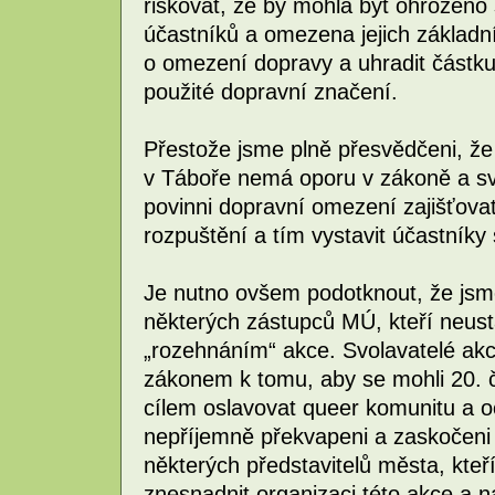
riskovat, že by mohla být ohrožen
účastníků a omezena jejich základn
o omezení dopravy a uhradit částku 
použité dopravní značení.
Přestože jsme plně přesvědčeni, ž
v Táboře nemá oporu v zákoně a sv
povinni dopravní omezení zajišťov
rozpuštění a tím vystavit účastník
Je nutno ovšem podotknout, že jsm
některých zástupců MÚ, kteří neust
„rozehnáním“ akce. Svolavatelé akc
zákonem k tomu, aby se mohli 20. č
cílem oslavovat queer komunitu a o
nepříjemně překvapeni a zaskočen
některých představitelů města, kteří
znesnadnit organizaci této akce a n