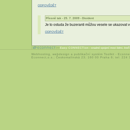
ODPOVĚDĚT
Přesně tak - 25. 7. 2009 - Disident
Je to ostuda že buzeranti můžou vesele se ukazovat ve
ODPOVĚDĚT
Easy CONNECTion
- snadné spojení mezi lidmi, kteř
Webhosting
,
webdesign
a
publikační systém Toolkit
-
Econne
Econnect,o.s.; Českomalínská 23; 160 00 Praha 6; tel: 224