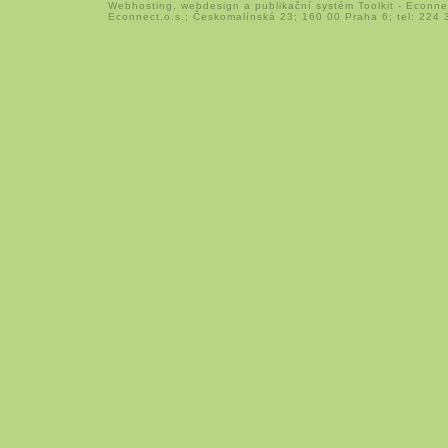
Webhosting
,
webdesign
a
publikační systém Toolkit
-
Econne
Econnect,o.s.; Českomalínská 23; 160 00 Praha 6; tel: 224