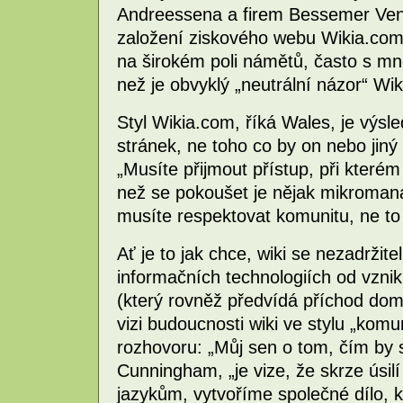
Andreessena a firem Bessemer Ven
založení ziskového webu Wikia.com. 
na širokém poli námětů, často s 
než je obvyklý „neutrální názor“ Wik
Styl Wikia.com, říká Wales, je výsle
stránek, ne toho co by on nebo jin
„Musíte přijmout přístup, při kterém
než se pokoušet je nějak mikroman
musíte respektovat komunitu, ne to 
Ať je to jak chce, wiki se nezadržite
informačních technologiích od vzn
(který rovněž předvídá příchod domi
vizi budoucnosti wiki ve stylu „ko
rozhovoru: „Můj sen o tom, čím by s
Cunningham, „je vize, že skrze úsilí
jazykům, vytvoříme společné dílo, 