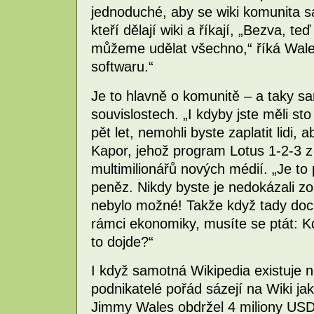
jednoduché, aby se wiki komunita sa
kteří dělají wiki a říkají, „Bezva, 
můžeme udělat všechno,“ říká Wales
softwaru.“
Je to hlavně o komunitě – a taky 
souvislostech. „I kdyby jste měli st
pět let, nemohli byste zaplatit lidi, a
Kapor, jehož program Lotus 1-2-3 z
multimilionářů nových médií. „Je to
peněz. Nikdy byste je nedokázali zor
nebylo možné! Takže když tady doc
rámci ekonomiky, musíte se ptát: K
to dojde?“
I když samotná Wikipedia existuje n
podnikatelé pořád sázejí na Wiki j
Jimmy Wales obdržel 4 miliony USD