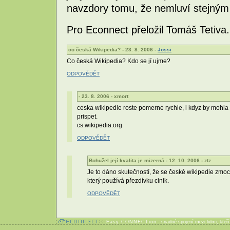
navzdory tomu, že nemluví stejným
Pro Econnect přeložil Tomáš Tetiva.
co česká Wikipedia? - 23. 8. 2006 -
Jossi
Co česká Wikipedia? Kdo se jí ujme?
ODPOVĚDĚT
- 23. 8. 2006 - xmort
ceska wikipedie roste pomerne rychle, i kdyz by mohla r
prispet.
cs.wikipedia.org
ODPOVĚDĚT
Bohužel její kvalita je mizerná - 12. 10. 2006 - ztz
Je to dáno skutečností, že se české wikipedie zmocnil
který používá přezdívku cinik.
ODPOVĚDĚT
Easy CONNECTion
- snadné spojení mezi lidmi, kteř