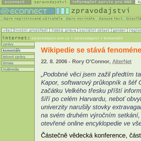
K
zpravodajstvi.ecn.cz
> zpravodajství > komentáře
zprávy
Wikipedie se stává fenoméne
komentáře
tiskové zprávy
22. 8. 2006 - Rory O'Connor,
AlterNet
témata
multimedia
„Podobné věci jsem zažil předtím ta
Kapor, softwarový průkopník a šéf
začátku Velkého třesku příští infor
šíří po celém Harvardu, neboť obvyk
univerzity narušily stovky extravagan
na svém druhém výročním setkání, a
otevřené online encyklopedie ve vše
Částečně vědecká konference, částe