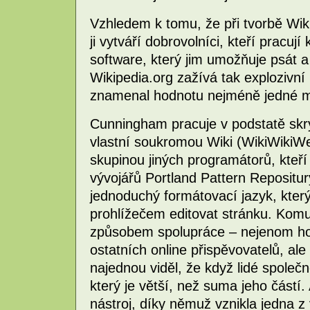
Vzhledem k tomu, že při tvorbě Wik
ji vytváří dobrovolníci, kteří pracují 
software, který jim umožňuje psát a
Wikipedia.org zažívá tak explozivní 
znamenal hodnotu nejméně jedné m
Cunningham pracuje v podstatě skry
vlastní soukromou Wiki (WikiWikiWe
skupinou jiných programátorů, kteří
vývojářů Portland Pattern Repositury
jednoduchý formátovací jazyk, kte
prohlížečem editovat stránku. Komu
způsobem spolupráce – nejenom hodn
ostatních online přispěvovatelů, a
najednou viděl, že když lidé společn
který je větší, než suma jeho částí. 
nástroj, díky němuž vznikla jedna z 