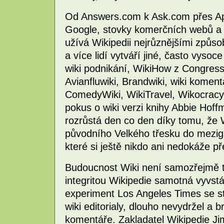
Od Answers.com k Ask.com přes App
Google, stovky komerčních webů a 
užívá Wikipedii nejrůznějšími způso
a více lidí vytváří jiné, často vysoce
wiki podnikání, WikiHow z Congressp
Avianfluwiki, Brandwiki, wiki koment
ComedyWiki, WikiTravel, Wikocracy -
pokus o wiki verzi knihy Abbie Hof
rozrůstá den co den díky tomu, že
původního Velkého třesku do meziga
které si ještě nikdo ani nedokáže př
Budoucnost Wiki není samozřejmě to
integritou Wikipedie samotná vyvstá
experiment Los Angeles Times se str
wiki editorialy, dlouho nevydržel a 
komentáře. Zakladatel Wikipedie J