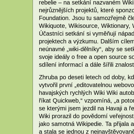
rebelie – na setkání nazvaném Wiki
nejrůznějších projektů, které sponz
Foundation. Jsou tu samozřejmě čle
Wikiquote, Wikisource, Wiktionary, 
Účastníci setkání si vyměňují nápady
projektech a výzkumu. Dalším cílem je
neúnavné „wiki-dělníky“, aby se setka
svoje ideály o free a open source so
sdílení informací a dále šířili znalo
Zhruba po deseti letech od doby, 
vytvořil první „editovatelnou webovo
havajských rychlých Wiki Wiki auto
říkat Quickweb,“ vzpomíná, „a poto
se kterými jsem jezdil na Havaji a ř
Wiki prorazil do povědomí veřejnosti
jako samotná Wikipedie. Ta přijala
a stala se jednou z nejnavštěvovan