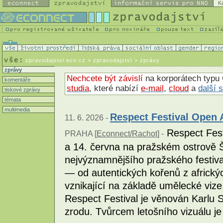
K
zpravodajstvi.ecn.cz
> zpravodajství > zprávy
zprávy
Nechcete být závislí
na korporátech typu 
komentáře
studia
, které nabízí
e-mail
,
cloud
a
další 
tiskové zprávy
témata
multimedia
Respect Festival Open A
11. 6. 2026 -
Respect Fest
PRAHA [
Econnect/Rachot
] -
a 14. června na pražském ostrově 
nejvýznamnějšího pražského festiva
— od autentických kořenů z africký
vznikající na základě umělecké vize,
Respect Festival je věnován Karlu S
zrodu. Tvůrcem letošního vizuálu je