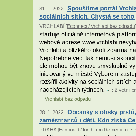
Spouštíme portál Vrchl
31. 1. 2022 -
sociálních sítích. Chystá se toho 
VRCHLABÍ [
Econnect / Vrchlabí bez odpadu
startuje oficiálně internetová plat
webové adrese www.vrchlabi.nevyh
Vrchlabí a blízkého okolí zdarma na
Nepotřebné věci tak nemusí skončit
ale mohou být znovu smysluplně vyu
iniciovaný ve městě Výborem zastupi
rozšířil aktivity na sociálních sítích 
nadcházejících týdnech.
::
životní p
Vrchlabí bez odpadu
Občanky s otisky prstů,
28. 1. 2022 -
zaměstnanců i dětí. Kdo získá Ce
PRAHA [
Econnect / Iuridicum Remedium, z. 