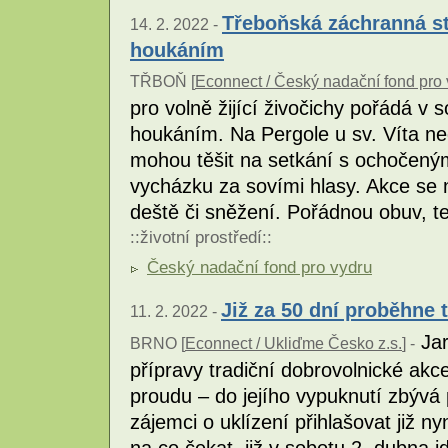
Třeboňská záchranná st
14. 2. 2022 -
houkáním
TŘBOŇ [
Econnect / Český nadační fond pro 
pro volně žijící živočichy pořádá v
houkáním. Na Pergole u sv. Víta ne
mohou těšit na setkání s ochočený
vycházku za sovími hlasy. Akce se 
deště či sněžení. Pořádnou obuv, t
::
životní prostředí
::
Český nadační fond pro vydru
Již za 50 dní proběhne t
11. 2. 2022 -
Jar
BRNO [
Econnect / Ukliďme Česko z.s.
] -
přípravy tradiční dobrovolnické ak
proudu – do jejího vypuknutí zbýv
zájemci o uklízení přihlašovat již 