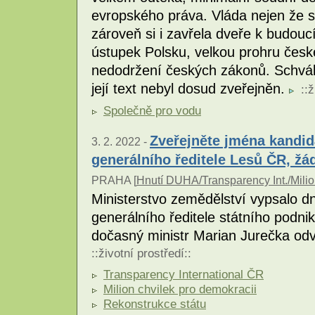
evropského práva. Vláda nejen že s
zároveň si i zavřela dveře k budou
ústupek Polsku, velkou prohru české
nedodržení českých zákonů. Schvál
její text nebyl dosud zveřejněn.
::
ž
Společně pro vodu
Zveřejněte jména kandid
3. 2. 2022 -
generálního ředitele Lesů ČR, žá
PRAHA [
Hnutí DUHA/Transparency Int./Milio
Ministerstvo zemědělství vypsalo d
generálního ředitele státního podni
dočasný ministr Marian Jurečka odv
::
životní prostředí
::
Transparency International ČR
Milion chvilek pro demokracii
Rekonstrukce státu