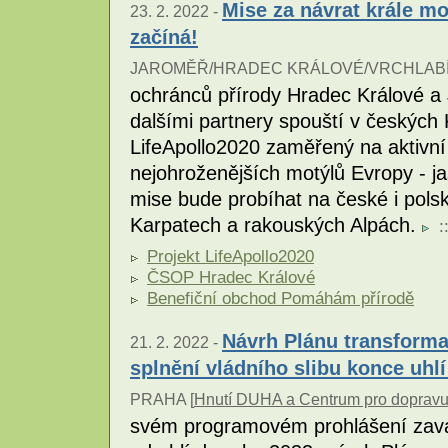
Mise za návrat krále m
23. 2. 2022 -
začíná!
JAROMĚŘ/HRADEC KRÁLOVÉ/VRCHLABÍ
ochránců přírody Hradec Králové a
dalšími partnery spouští v českých
LifeApollo2020 zaměřený na aktivní
nejohroženějších motýlů Evropy - j
mise bude probíhat na české i polsk
Karpatech a rakouských Alpách.
:
Projekt LifeApollo2020
ČSOP Hradec Králové
Benefiční obchod Pomáhám přírodě
Návrh Plánu transforma
21. 2. 2022 -
splnění vládního slibu konce uhlí
PRAHA [
Hnutí DUHA a Centrum pro dopravu
svém programovém prohlášení zavá