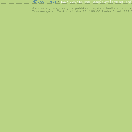
Easy CONNECTion
- snadné spojení mezi lidmi, kteř
Webhosting
,
webdesign
a
publikační systém Toolkit
-
Econne
Econnect,o.s.; Českomalínská 23; 160 00 Praha 6; tel: 224