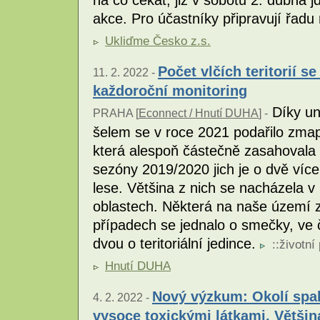
na co čekat, již v sobotu 2. dubna j
akce. Pro účastníky připravují řadu
Ukliďme Česko z.s.
Počet vlčích teritorií s
11. 2. 2022 -
každoroční monitoring
Díky un
PRAHA [
Econnect / Hnutí DUHA
] -
šelem se v roce 2021 podařilo zmapov
která alespoň částečně zasahovala
sezóny 2019/2020 jich je o dvě víc
lese. Většina z nich se nacházela v
oblastech. Některá na naše území 
případech se jednalo o smečky, ve č
dvou o teritoriální jedince.
::
životní
Hnutí DUHA
Nový výzkum: Okolí spa
4. 2. 2022 -
vysoce toxickými látkami. Většin