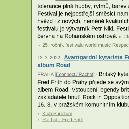
tolerance plná hudby, rytmů, barev 
Festival je nejpestřejší směsicí 
hvězd i z nových, neméně kvalitníc
festivalu je výtvarník Petr Nikl. Fes
června na Rohanském ostrově.
::
25. ročník festivalu world music Respec
Avantgardní kytarista F
13. 3. 2022 -
album Road
Britský kyta
PRAHA [
Econnect / Rachot
] -
Fred Frith do Prahy přijede se svým
albem Road. Vstoupení legendy bri
zakladatele hnutí Rock in Oppositio
16. 3. v pražském komunitním klu
Klub Punctum
Rachot - Fred Frith