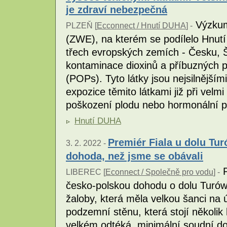
je zdraví nebezpečná
Výzkum
PLZEŇ [
Ecconnect / Hnutí DUHA
] -
(ZWE), na kterém se podílelo Hnutí 
třech evropských zemích - Česku, Š
kontaminace dioxinů a příbuzných p
(POPs). Tyto látky jsou nejsilnějš
expozice těmito látkami již při vel
poškození plodu nebo hormonální 
Hnutí DUHA
Premiér Fiala u dolu Tur
3. 2. 2022 -
dohoda, než jsme se obávali
P
LIBEREC [
Econnect / Společně pro vodu
] -
česko-polskou dohodu o dolu Turów
žaloby, která měla velkou šanci na
podzemní stěnu, která stojí několik
velkém odtéká, minimální soudní do