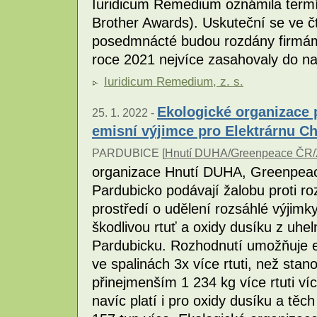
Iuridicum Remedium oznámila termí
Brother Awards). Uskuteční se ve čt
posedmnácté budou rozdány firmám,
roce 2021 nejvíce zasahovaly do 
Iuridicum Remedium, z. s.
Ekologické organizace 
25. 1. 2022 -
emisní výjimce pro Elektrárnu Ch
PARDUBICE [
Hnutí DUHA/Greenpeace ČR/Z
organizace Hnutí DUHA, Greenpeace
Pardubicko podávají žalobu proti ro
prostředí o udělení rozsáhlé výjimky
škodlivou rtuť a oxidy dusíku z uhel
Pardubicku. Rozhodnutí umožňuje el
ve spalinách 3x více rtuti, než stano
přinejmenším 1 234 kg více rtuti víc
navíc platí i pro oxidy dusíku a těc