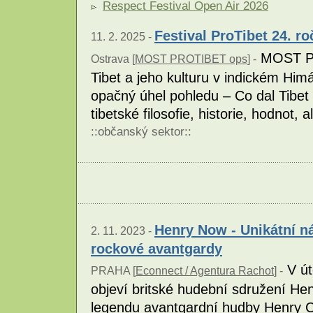
Respect Festival Open Air 2026
Festival ProTibet 24. ro
11. 2. 2025 -
MOST PR
Ostrava [
MOST PROTIBET ops
] -
Tibet a jeho kulturu v indickém Himá
opačný úhel pohledu – Co dal Tibet
tibetské filosofie, historie, hodnot
::
občanský sektor
::
Henry Now - Unikátní n
2. 11. 2023 -
rockové avantgardy
V út
PRAHA [
Econnect / Agentura Rachot
] -
objeví britské hudební sdružení He
legendu avantgardní hudby Henry C