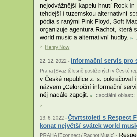
nejodvážnější kapelu hnutí Rock In 
tehdejší i tuzemskou alternativní s
pódia s ranými Pink Floyd, Soft Ma
organizuje agentura Rachot, která s
world music a alternativní hudby.
Henry Now
Informační servis pro 
22. 12. 2022 -
Praha [
Svaz tělesně postižených v České repu
v České republice z. s. pokračoval i
názvem „Celoroční informační servi
něj nadále zapojit.
::
sociální oblast
::
Čtvrtstoletí s Respect 
13. 6. 2022 -
konat největší svátek world musi
Respect
PRAHA [
Econnect / Rachot Music
] -