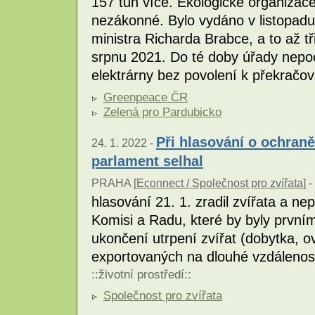
157 tun více. Ekologické organizace
nezákonné. Bylo vydáno v listopadu
ministra Richarda Brabce, a to až tř
srpnu 2021. Do té doby úřady nepoc
elektrárny bez povolení k překračov
Greenpeace ČR
Zelená pro Pardubicko
Při hlasování o ochran
24. 1. 2022 -
parlament selhal
PRAHA [
Econnect / Společnost pro zvířata
] -
hlasování 21. 1. zradil zvířata a n
Komisi a Radu, které by byly první
ukončení utrpení zvířat (dobytka, ov
exportovaných na dlouhé vzdáleno
::
životní prostředí
::
Společnost pro zvířata