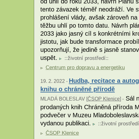
od uhlí do roku 2033, návrh Plánu 
tento závazek téměř neodráží. Ve sv
prohlášení vlády, avšak zároveň n
těžbu uhlí po tomto datu. Návrh plá
2033 jako jasný cíl s konkrétními kr
jistotu, jak bude transformace prob
upozorňují, že jedině s jasně sta
uspět.
::
životní prostředí
::
Centrum pro dopravu a energetiku
Hudba, recitace a auto
19. 2. 2022 -
knihu o chráněné přírodě
Sál n
MLADÁ BOLESLAV [
ČSOP Klenice
] -
prodaných knih Chráněná příroda Ml
podvečer v Muzeu Mladoboleslavska
vydanou publikaci.
::
životní prostředí
ČSOP Klenice