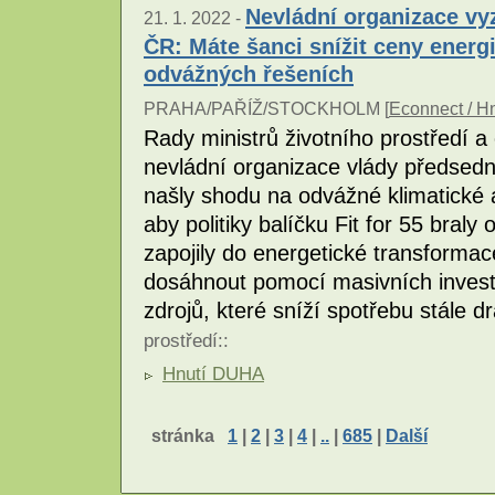
Nevládní organizace vy
21. 1. 2022 -
ČR: Máte šanci snížit ceny energi
odvážných řešeních
PRAHA/PAŘÍŽ/STOCKHOLM [
Econnect / H
Rady ministrů životního prostředí 
nevládní organizace vlády předsedn
našly shodu na odvážné klimatické a
aby politiky balíčku Fit for 55 braly
zapojily do energetické transformace
dosáhnout pomocí masivních investi
zdrojů, které sníží spotřebu stále dr
prostředí
::
Hnutí DUHA
stránka
1
|
2
|
3
|
4
|
..
|
685
|
Další