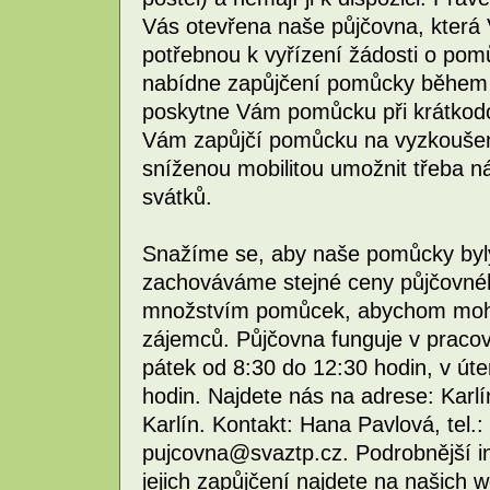
Vás otevřena naše půjčovna, kter
potřebnou k vyřízení žádosti o pom
nabídne zapůjčení pomůcky během 
poskytne Vám pomůcku při krátkodo
Vám zapůjčí pomůcku na vyzkouše
sníženou mobilitou umožnit třeba 
svátků.
Snažíme se, aby naše pomůcky byly 
zachováváme stejné ceny půjčovné
množstvím pomůcek, abychom mohli
zájemců. Půjčovna funguje v pracovn
pátek od 8:30 do 12:30 hodin, v úte
hodin. Najdete nás na adrese: Karl
Karlín. Kontakt: Hana Pavlová, tel.:
pujcovna@svaztp.cz. Podrobnější 
jejich zapůjčení najdete na našich 