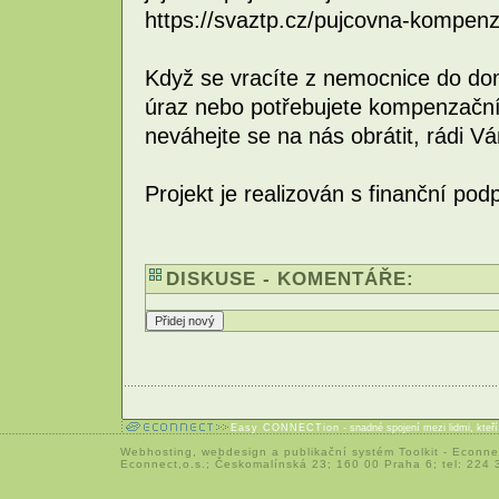
https://svaztp.cz/pujcovna-kompen
Když se vracíte z nemocnice do dom
úraz nebo potřebujete kompenzační
neváhejte se na nás obrátit, rádi
Projekt je realizován s finanční po
DISKUSE - KOMENTÁŘE:
Easy CONNECTion
- snadné spojení mezi lidmi, kteř
Webhosting
,
webdesign
a
publikační systém Toolkit
-
Econne
Econnect,o.s.; Českomalínská 23; 160 00 Praha 6; tel: 224