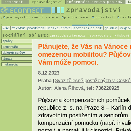
K
zpravodajstvi.ecn.cz
> zpravodajství > tiskové
zprávy
Plánujete, že Vás na Vánoce n
komentáře
omezenou mobilitou? Půjčo
tiskové zprávy
témata
Vám může pomoci.
multimedia
8.12.2023
Praha [
Svaz tělesně postižených v České 
Autor:
Alena Říhová
, tel: 736220925
Půjčovna kompenzačních pomůcek S
republice z. s. na Praze 8 – Karlín
zdravotním postižením a seniorům, 
kompenzační pomůcku (např. invalid
postel) a nemají ji k dispozici. Práv