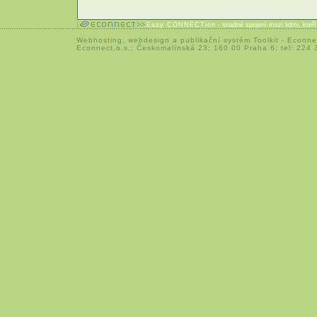
Easy CONNECTion
- snadné spojení mezi lidmi, kteř
Webhosting
,
webdesign
a
publikační systém Toolkit
-
Econne
Econnect,o.s.; Českomalínská 23; 160 00 Praha 6; tel: 224