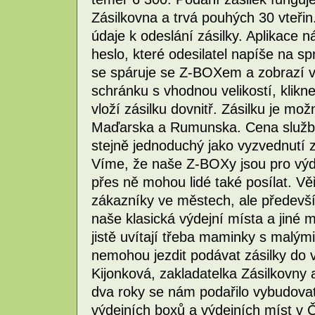
Zásilkovna a trvá pouhých 30 vteřin.
údaje k odeslání zásilky. Aplikace 
heslo, které odesilatel napíše na s
se spáruje se Z-BOXem a zobrazí vo
schránku s vhodnou velikostí, klikne
vloží zásilku dovnitř. Zásilku je mo
Maďarska a Rumunska. Cena služby 
stejně jednoduchý jako vyzvednutí z
Víme, že naše Z-BOXy jsou pro výde
přes ně mohou lidé také posílat. Vě
zákazníky ve městech, ale předevš
naše klasická výdejní místa a jiné 
jistě uvítají třeba maminky s malými
nemohou jezdit podávat zásilky do 
Kijonková, zakladatelka Zásilkovny
dva roky se nám podařilo vybudovat
výdejních boxů a výdejních míst v