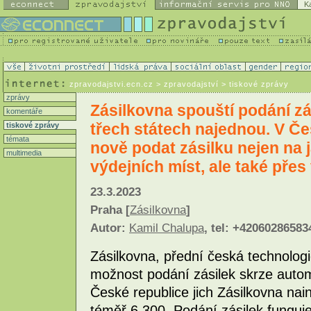
K
zpravodajstvi.ecn.cz
> zpravodajství > tiskové zprávy
zprávy
Zásilkovna spouští podání zá
komentáře
třech státech najednou. V Č
tiskové zprávy
témata
nově podat zásilku nejen na 
multimedia
výdejních míst, ale také pře
23.3.2023
Praha [
Zásilkovna
]
Autor:
Kamil Chalupa
, tel: +42060286583
Zásilkovna, přední česká technologic
možnost podání zásilek skrze auto
České republice jich Zásilkovna nai
téměř 6 300. Podání zásilek funguje