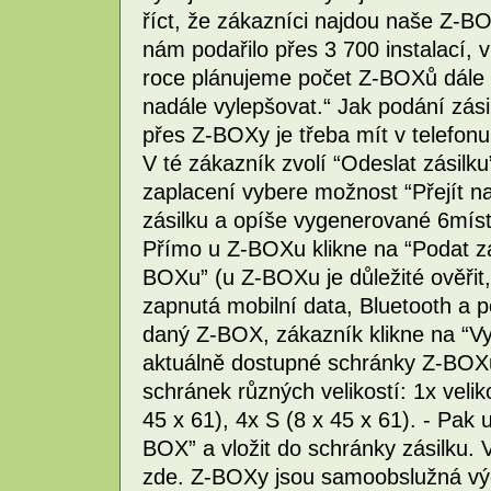
říct, že zákazníci najdou naše Z-
nám podařilo přes 3 700 instalací,
roce plánujeme počet Z-BOXů dále 
nadále vylepšovat.“ Jak podání zás
přes Z-BOXy je třeba mít v telefonu
V té zákazník zvolí “Odeslat zásilku
zaplacení vybere možnost “Přejít na
zásilku a opíše vygenerované 6místn
Přímo u Z-BOXu klikne na “Podat z
BOXu” (u Z-BOXu je důležité ověřit
zapnutá mobilní data, Bluetooth a p
daný Z-BOX, zákazník klikne na “Vy
aktuálně dostupné schránky Z-BOX
schránek různých velikostí: 1x velik
45 x 61), 4x S (8 x 45 x 61). - Pak u
BOX” a vložit do schránky zásilku. 
zde. Z-BOXy jsou samoobslužná výde