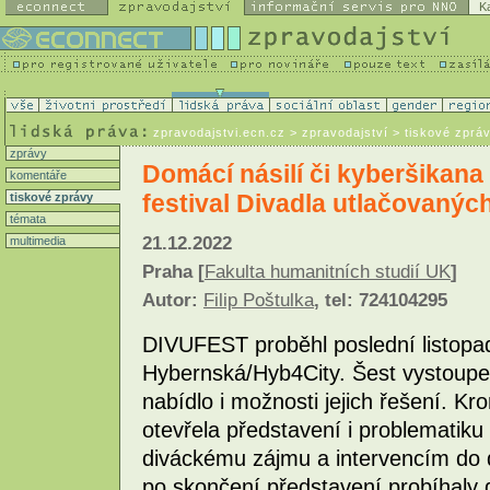
K
zpravodajstvi.ecn.cz
> zpravodajství > tiskové zprá
zprávy
Domácí násilí či kyberšikana 
komentáře
festival Divadla utlačovaný
tiskové zprávy
témata
21.12.2022
multimedia
Praha [
Fakulta humanitních studií UK
]
Autor:
Filip Poštulka
, tel: 724104295
DIVUFEST proběhl poslední listop
Hybernská/Hyb4City. Šest vystoupe
nabídlo i možnosti jejich řešení. K
otevřela představení i problematik
diváckému zájmu a intervencím do d
po skončení představení probíhaly d