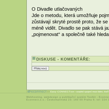
O Divadle utlačovaných
Jde o metodu, která umožňuje pojme
zůstávají skryté prostě proto, že se 
méně vidět. Divadlo se pak stává j
„pojmenovat“ a společně také hledat
DISKUSE - KOMENTÁŘE:
Easy CONNECTion
- snadné spojení mezi lidmi, kteř
Webhosting
,
webdesign
a
publikační systém Toolkit
-
Econne
Econnect,o.s.; Českomalínská 23; 160 00 Praha 6; tel: 224