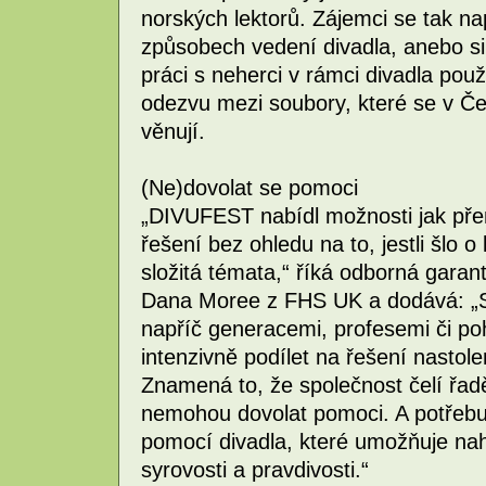
norských lektorů. Zájemci se tak na
způsobech vedení divadla, anebo si ro
práci s neherci v rámci divadla po
odezvu mezi soubory, které se v Če
věnují.
(Ne)dovolat se pomoci
„DIVUFEST nabídl možnosti jak přem
řešení bez ohledu na to, jestli šlo o
složitá témata,“ říká odborná garan
Dana Moree z FHS UK a dodává: „S
napříč generacemi, profesemi či pohl
intenzivně podílet na řešení nastole
Znamená to, že společnost čelí řadě
nemohou dovolat pomoci. A potřebují
pomocí divadla, které umožňuje nahl
syrovosti a pravdivosti.“