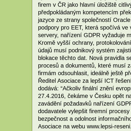
firem v ČR jako hlavní úložiště cit
předpokládaným kompetencím překv
jazyce ze strany společností Oracle
podpory pro EET, která spočívá ve
servery, nařízení GDPR vyžaduje 
Kromě vyšší ochrany, protokolován
údajů musí podnikový systém zajist
blokace těchto dat. Nová pravidla s
procesů a dokumentů, které musí z
firmám odsouhlasit, ideálně ještě p
Ředitel Asociace za lepší ICT řešení
dodává: “Ačkoliv finální znění evrop
27.4.2016, čekáme v Česku opět na 
zavádění požadavků nařízení GDPR ide
dodavatele vylepšit firemní procesy
bezpečnost a odolnost informačního
Asociace na webu www.lepsi-reseni.