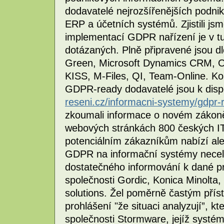
dodavatelé nejrozšířenějších podniko
ERP a účetních systémů. Zjistili js
implementací GDPR nařízení je v tu
dotázaných. Plně připravené jsou d
Green, Microsoft Dynamics CRM, 
KISS, M-Files, QI, Team-Online. K
GDPR-ready dodavatelé jsou k disp
reseni.cz/informacni-systemy/gdpr-
zkoumali informace o novém zákon
webových stránkách 800 českých IT
potenciálním zákazníkům nabízí ale
GDPR na informační systémy necelý
dostatečného informování k dané p
společnosti Gordic, Konica Minolta,
solutions. Žel poměrně častým přís
prohlášení "že situaci analyzují”, 
společnosti Stormware, jejíž systém