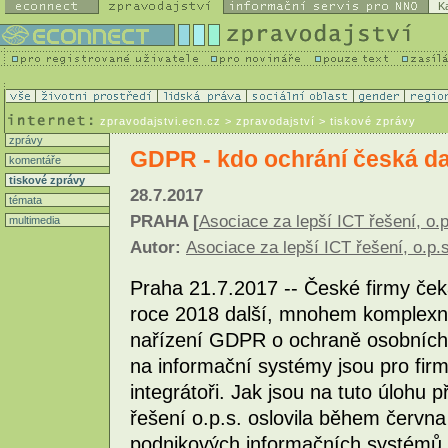
K
zpravodajstvi.ecn.cz
> zpravodajství > tiskové zprávy
zprávy
GDPR - kdo ochrání česká d
komentáře
tiskové zprávy
28.7.2017
témata
PRAHA [
Asociace za lepší ICT řešení, o.p
multimedia
Autor:
Asociace za lepší ICT řešení, o.p.s
Praha 21.7.2017 -- České firmy če
roce 2018 další, mnohem komplexně
nařízení GDPR o ochraně osobníc
na informační systémy jsou pro firm
integrátoři. Jak jsou na tuto úlohu 
řešení o.p.s. oslovila během červn
podnikových informačních systémů. 