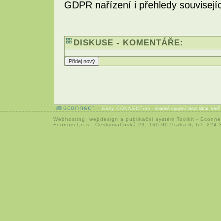
GDPR nařízení i přehledy souvisejíc
DISKUSE - KOMENTÁŘE:
Easy CONNECTion
- snadné spojení mezi lidmi, kteř
Webhosting
,
webdesign
a
publikační systém Toolkit
-
Econne
Econnect,o.s.; Českomalínská 23; 160 00 Praha 6; tel: 224