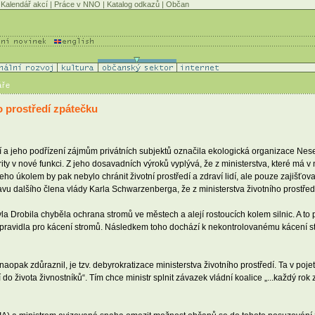
Kalendář akcí
|
Práce v NNO
|
Katalog odkazů
|
Občan
áře
o prostředí zpátečku
dí a jeho podřízení zájmům privátních subjektů označila ekologická organizace Nes
ity v nové funkci. Z jeho dosavadních výroků vyplývá, že z ministerstva, které má v 
o úkolem by pak nebylo chránit životní prostředí a zdraví lidí, ale pouze zajišťo
u dalšího člena vlády Karla Schwarzenberga, že z ministerstva životního prostře
avla Drobila chyběla ochrana stromů ve městech a alejí rostoucích kolem silnic. A to
cí pravidla pro kácení stromů. Následkem toho dochází k nekontrolovanému kácení 
opak zdůraznil, je tzv. debyrokratizace ministerstva životního prostředí. Ta v poje
do života živnostníků“. Tím chce ministr splnit závazek vládní koalice „...každý rok z