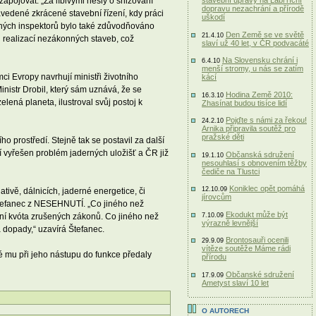
apojovat. „Za líbivými hesly o snižování
stavební úpravy na Labi říční
dopravu nezachrání a přírodě
vedené zkrácené stavební řízení, kdy práci
uškodí
vaných inspektorů bylo také zdůvodňováno
Den Země se ve světě
21.4.10
d realizací nezákonných staveb, což
slaví už 40 let, v ČR podvacáté
Na Slovensku chrání i
6.4.10
menší stromy, u nás se zatím
ci Evropy navrhují ministři životního
kácí
inistr Drobil, který sám uznává, že se
Hodina Země 2010:
16.3.10
ená planeta, ilustroval svůj postoj k
Zhasínat budou tisíce lidí
Pojďte s námi za řekou!
24.2.10
Arnika připravila soutěž pro
pražské děti
o prostředí. Stejně tak se postavil za další
ní vyřešen problém jaderných uložišť a ČR již
Občanská sdružení
19.1.10
nesouhlasí s obnovením těžby
čediče na Tlustci
Koniklec opět pomáhá
12.10.09
ativě, dálnicích, jaderné energetice, či
jírovcům
 Štefanec z NESEHNUTÍ. „Co jiného než
Ekodukt může být
ádní kvóta zrušených zákonů. Co jiného než
7.10.09
výrazně levnější
a dopady,“ uzavírá Štefanec.
Brontosauři ocenili
29.9.09
vítěze soutěže Máme rádi
teré mu při jeho nástupu do funkce předaly
přírodu
Občanské sdružení
17.9.09
Ametyst slaví 10 let
O AUTORECH