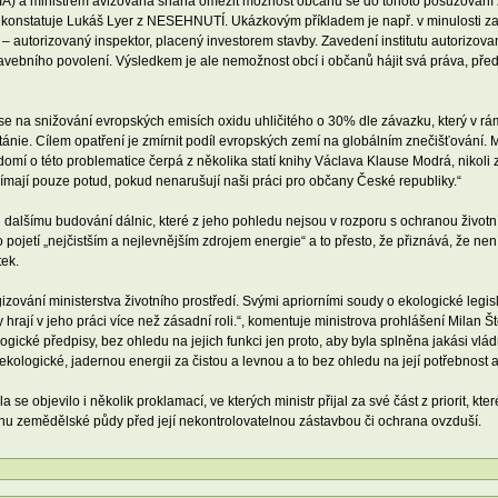
. EIA) a ministrem avizovaná snaha omezit možnost občanů se do tohoto posuzování z
“ konstatuje Lukáš Lyer z NESEHNUTÍ. Ukázkovým příkladem je např. v minulosti za
– autorizovaný inspektor, placený investorem stavby. Zavedení institutu autorizo
avebního povolení. Výsledkem je ale nemožnost obcí i občanů hájit svá práva, pře
t se na snižování evropských emisích oxidu uhličitého o 30% dle závazku, který v rám
tánie. Cílem opatření je zmírnit podíl evropských zemí na globálním znečišťování. M
 o této problematice čerpá z několika statí knihy Václava Klause Modrá, nikoli zel
ímají pouze potud, pokud nenarušují naši práci pro občany České republiky.“
ru dalšímu budování dálnic, které z jeho pohledu nejsou v rozporu s ochranou životníh
o pojetí „nejčistším a nejlevnějším zdrojem energie“ a to přesto, že přiznává, že ne
tek.
gizování ministerstva životního prostředí. Svými apriorními soudy o ekologické legisl
hrají v jeho práci více než zásadní roli.“, komentuje ministrova prohlášení Milan
logické předpisy, bez ohledu na jejich funkci jen proto, aby byla splněna jakási vl
ekologické, jadernou energii za čistou a levnou a to bez ohledu na její potřebnost 
la se objevilo i několik proklamací, ve kterých ministr přijal za své část z priorit, k
anu zemědělské půdy před její nekontrolovatelnou zástavbou či ochrana ovzduší.