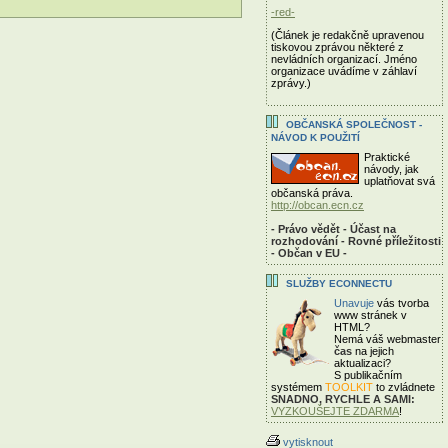
-red-
(Článek je redakčně upravenou
tiskovou zprávou některé z
nevládních organizací. Jméno
organizace uvádíme v záhlaví
zprávy.)
OBČANSKÁ SPOLEČNOST -
NÁVOD K POUŽITÍ
Praktické
návody, jak
uplatňovat svá
občanská práva.
http://obcan.ecn.cz
- Právo vědět - Účast na
rozhodování - Rovné příležitosti
- Občan v EU -
SLUŽBY ECONNECTU
Unavuje
vás tvorba
www stránek v
HTML?
Nemá váš webmaster
čas
na jejich
aktualizaci?
S publikačním
systémem
TOOLKIT
to zvládnete
SNADNO, RYCHLE A SAMI:
VYZKOUŠEJTE ZDARMA
!
vytisknout