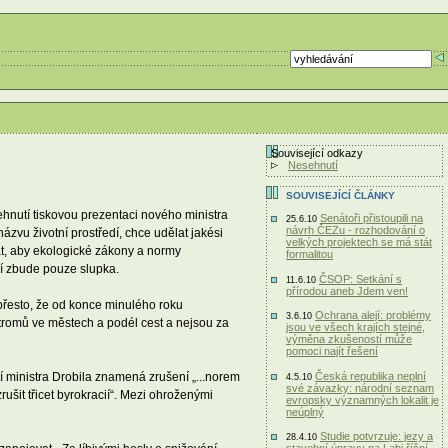
Související odkazy
Nesehnutí
SOUVISEJÍCÍ ČLÁNKY
ehnutí tiskovou prezentaci nového ministra
Senátoři přistoupili na
25.6.10
návrh ČEZu - rozhodování o
názvu životní prostředí, chce udělat jakési
velkých projektech se má stát
vat, aby ekologické zákony a normy
formalitou
dí zbude pouze slupka.
ČSOP: Setkání s
11.6.10
přírodou aneb Jdem ven!
 přesto, že od konce minulého roku
Ochrana alejí: problémy
3.6.10
stromů ve městech a podél cest a nejsou za
jsou ve všech krajích stejné,
výměna zkušeností může
pomoci najít řešení
tí ministra Drobila znamená zrušení „...norem
Česká republika neplní
4.5.10
své závazky: národní seznam
rušit třicet byrokracií“. Mezi ohroženými
evropsky významných lokalit je
neúplný
Studie potvrzuje: jezy a
28.4.10