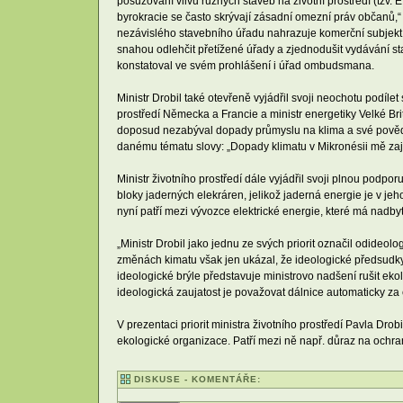
posuzování vlivu různých staveb na životní prostředí (tzv
byrokracie se často skrývají zásadní omezní práv občanů,
nezávislého stavebního úřadu nahrazuje komerční subjekt 
snahou odlehčit přetížené úřady a zjednodušit vydávání st
konstatoval ve svém prohlášení i úřad ombudsmana.
Ministr Drobil také otevřeně vyjádřil svoji neochotu podíle
prostředí Německa a Francie a ministr energetiky Velké Bri
doposud nezabýval dopady průmyslu na klima a své povědomí
danému tématu slovy: „Dopady klimatu v Mikronésii mě zaj
Ministr životního prostředí dále vyjádřil svoji plnou podpo
bloky jaderných elekráren, jelikož jaderná energie je v jeh
nyní patří mezi vývozce elektrické energie, které má nadby
„Ministr Drobil jako jednu ze svých priorit označil odideolo
změnách kimatu však jen ukázal, že ideologické předsudky 
ideologické brýle představuje ministrovo nadšení rušit eko
ideologická zaujatost je považovat dálnice automaticky za 
V prezentaci priorit ministra životního prostředí Pavla Drobi
ekologické organizace. Patří mezi ně např. důraz na ochr
DISKUSE - KOMENTÁŘE: