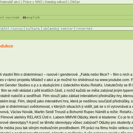
Kalendář akcí
|
Práce v NNO
|
Katalog odkazů
|
Občan
rodukce
 vlastní film o diskriminaci – rasové i genderové. „Fakta nebo fikce? – film o nich 
es v rámci projektu Mládež v akci a je možné ho shlédnout na www.youtube.com. F
ami Gender Studies o.p.s a studujícími z ústeckého klubu RelaKs. Uskutečnily se tř
film se měl skládat z pěti kratších částí, z nichž každá se měla zabývat jiným typem
tatně natočili a sestříhali. Film slouží jako základ interaktivní přednášky-hry, kte
raji. Film, stejně jako interaktivní hra, která je nedílnou součástí přednášky, si k
 si diskriminaci uvědomovat, v kterých situacích ji vidět, jak se s ní vyrovnávat a co
ová, Václav Novák, Martin Seidl Trousil a Bohumil Rupec Námět a režie: RelaKs &
lmové ateliéry RELAKS Ústí n. Labem MMVIII Otázky, které si klademe: Co je to in
derové stereotypy? A proč se těmito stereotypy vůbec zabývat? Otázky pro student
média jsou tak silným motivačním prostředkem. Při práci na filmu hrálo velkou roli