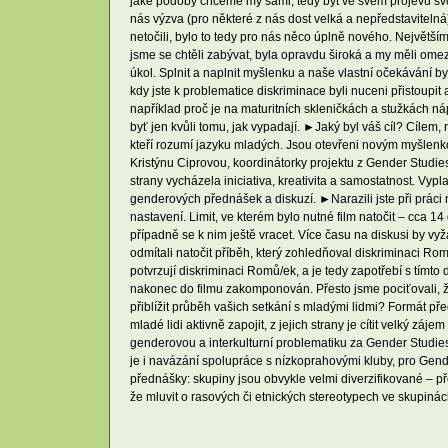
jaké podoby chceme my sami, tedy být ve svém projevu svobo
nás výzva (pro některé z nás dost velká a nepředstavitelná
netočili, bylo to tedy pro nás něco úplně nového. Největší
jsme se chtěli zabývat, byla opravdu široká a my měli omezen
úkol. Splnit a naplnit myšlenku a naše vlastní očekávání b
kdy jste k problematice diskriminace byli nuceni přistoupi
například proč je na maturitních skleničkách a stužkách n
byť jen kvůli tomu, jak vypadají. ►Jaký byl váš cíl? Cílem
kteří rozumí jazyku mladých. Jsou otevřeni novým myšlenko
Kristýnu Ciprovou, koordinátorky projektu z Gender Stud
strany vycházela iniciativa, kreativita a samostatnost. Vypl
genderových přednášek a diskuzí. ►Narazili jste při prác
nastavení. Limit, ve kterém bylo nutné film natočit – cca 
případně se k nim ještě vracet. Více času na diskusi by v
odmítali natočit příběh, který zohledňoval diskriminaci R
potvrzují diskriminaci Romů/ek, a je tedy zapotřebí s tí
nakonec do filmu zakomponován. Přesto jsme pociťovali, ž
přiblížit průběh vašich setkání s mladými lidmi? Formát pře
mladé lidi aktivně zapojit, z jejich strany je cítit velký 
genderovou a interkulturní problematiku za Gender Studies, o
je i navázání spolupráce s nízkoprahovými kluby, pro Gende
přednášky: skupiny jsou obvykle velmi diverzifikované – pře
že mluvit o rasových či etnických stereotypech ve skupinác