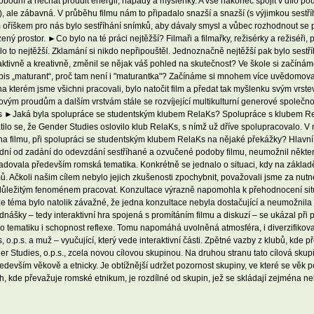
dní a nechat proudit energii, nápady a myšlenky. A vše nakonec spojit v dílo pouk
), ale zábavná. V průběhu filmu nám to připadalo snazší a snazší (s výjimkou sestří
m oříškem pro nás bylo sestříhání snímků, aby dávaly smysl a vůbec rozhodnout se p
ý prostor. ►Co bylo na té práci nejtěžší? Filmaři a filmařky, režisérky a režiséři, 
ylo to nejtěžší. Zklamání si nikdo nepřipouštěl. Jednoznačně nejtěžší pak bylo ses
t aktivně a kreativně, změnil se nějak váš pohled na skutečnost? Ve škole si začíná
ápis „maturant“, proč tam není i "maturantka"? Začínáme si mnohem více uvědomovat
, na kterém jsme všichni pracovali, bylo natočit film a předat tak myšlenku svým v
vým proudům a dalším vrstvám stále se rozvíjející multikulturní generové společno
ies ►Jaká byla spolupráce se studentským klubem RelaKs? Spolupráce s klubem Rel
atilo se, že Gender Studies oslovilo klub RelaKs, s nímž už dříve spolupracovalo. V 
i na filmu, při spolupráci se studentským klubem RelaKs na nějaké překážky? Hlav
14 dní od zadání do odevzdání sestříhané a ozvučené podoby filmu, neumožnil některé
yžadovala především romská tematika. Konkrétně se jednalo o situaci, kdy na základ
omů. Ačkoli našim cílem nebylo jejich zkušenosti zpochybnit, považovali jsme za nu
mto důležitým fenoménem pracovat. Konzultace výrazně napomohla k přehodnocení sit
e téma bylo natolik závažné, že jedna konzultace nebyla dostačující a neumožnila
dnášky – tedy interaktivní hra spojená s promítáním filmu a diskuzí – se ukázal při
zájem o tematiku i schopnost reflexe. Tomu napomáhá uvolněná atmosféra, i diverzifik
.p.s. a muž – vyučující, který vede interaktivní části. Zpětné vazby z klubů, kde pře
r Studies, o.p.s., zcela novou cílovou skupinou. Na druhou stranu tato cílová sku
devším věkově a etnicky. Je obtížnější udržet pozornost skupiny, ve které se věk poh
h, kde převažuje romské etnikum, je rozdílné od skupin, jež se skládají zejména neb