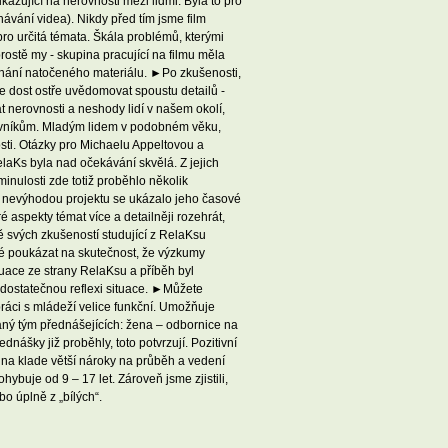
azující na nerovnosti mezi lidmi. Byla to pro
hávání videa). Nikdy před tím jsme film
ro určitá témata. Škála problémů, kterými
prostě my - skupina pracující na filmu měla
tříhání natočeného materiálu. ►Po zkušenosti,
me dost ostře uvědomovat spoustu detailů -
 nerovnosti a neshody lidí v našem okolí,
rstevníkům. Mladým lidem v podobném věku,
sti. Otázky pro Michaelu Appeltovou a
aKs byla nad očekávání skvělá. Z jejich
minulosti zde totiž proběhlo několik
ní nevýhodou projektu se ukázalo jeho časové
 aspekty témat více a detailněji rozehrát,
ě svých zkušeností studující z RelaKsu
tné poukázat na skutečnost, že výzkumy
uace ze strany RelaKsu a příběh byl
 dostatečnou reflexi situace. ►Můžete
 práci s mládeží velice funkční. Umožňuje
ovaný tým přednášejících: žena – odbornice na
dnášky již proběhly, toto potvrzují. Pozitivní
pina klade větší nároky na průběh a vedení
ybuje od 9 – 17 let. Zároveň jsme zjistili,
o úplně z „bílých“.