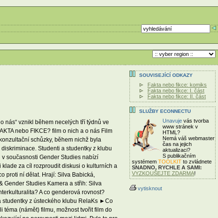
SOUVISEJÍCÍ ODKAZY
Fakta nebo fikce: komiks
Fakta nebo fikce: I. část
Fakta nebo fikce: II. část
SLUŽBY ECONNECTU
Unavuje
vás tvorba
a o nás“ vznikl během necelých tří týdnů ve
www stránek v
AKTA nebo FIKCE? film o nich a o nás Film
HTML?
Nemá váš webmaster
i konzultační schůzky, během nichž byla
čas
na jejich
 diskriminace. Studenti a studentky z klubu
aktualizaci?
S publikačním
rou v současnosti Gender Studies nabízí
systémem
TOOLKIT
to zvládnete
lade za cíl rozproudit diskusi o kulturních a
SNADNO, RYCHLE A SAMI:
VYZKOUŠEJTE ZDARMA
!
 proti ní dělat. Hrají: Silva Babická,
 Gender Studies Kamera a střih: Silva
vytisknout
terkulturalita? A co genderová rovnost?
y a studentky z ústeckého klubu RelaKs ►Co
 téma (námět) filmu, možnost tvořit film do