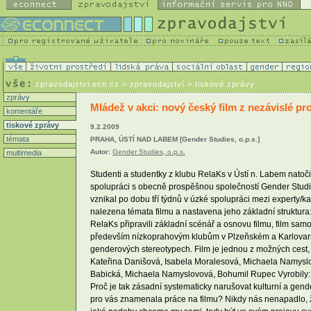
zpravodajstvi.ecn.cz
> zpravodajství > tiskové zprávy
zprávy
Mládež v akci: nový český film z nezávislé p
komentáře
tiskové zprávy
9.2.2009
témata
PRAHA, ÚSTÍ NAD LABEM [Gender Studies, o.p.s.]
Autor:
Gender Studies, o.p.s.
multimedia
Studenti a studentky z klubu RelaKs v Ústí n. Labem natočili
spolupráci s obecně prospěšnou společností Gender Studi
vznikal po dobu tří týdnů v úzké spolupráci mezi experty/k
nalezena témata filmu a nastavena jeho základní struktura: 
RelaKs připravili základní scénář a osnovu filmu, film samos
především nízkoprahovým klubům v Plzeňském a Karlovarském k
genderových stereotypech. Film je jednou z možných cest, jak
Kateřina Danišová, Isabela Moralesová, Michaela Namyslov
Babická, Michaela Namyslovová, Bohumil Rupec Vyrobily: Fi
Proč je tak zásadní systematicky narušovat kulturní a gen
pro vás znamenala práce na filmu? Nikdy nás nenapadlo, že 