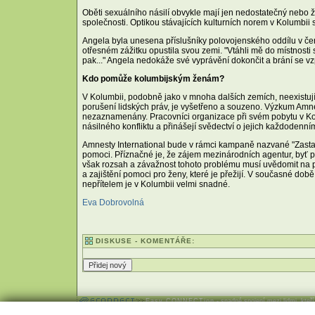
Oběti sexuálního násilí obvykle mají jen nedostatečný nebo žá
společnosti. Optikou stávajících kulturních norem v Kolumbii
Angela byla unesena příslušníky polovojenského oddílu v čer
otřesném zážitku opustila svou zemi. "Vtáhli mě do místnosti
pak..." Angela nedokáže své vyprávění dokončit a brání se v
Kdo pomůže kolumbijským ženám?
V Kolumbii, podobně jako v mnoha dalších zemích, neexistují s
porušení lidských práv, je vyšetřeno a souzeno. Výzkum Amnes
nezaznamenány. Pracovníci organizace při svém pobytu v Kolu
násilného konfliktu a přinášejí svědectví o jejich každodenn
Amnesty International bude v rámci kampaně nazvané "Zastavt
pomoci. Příznačné je, že zájem mezinárodních agentur, byť p
však rozsah a závažnost tohoto problému musí uvědomit na pr
a zajištění pomoci pro ženy, které je přežijí. V současné dob
nepřítelem je v Kolumbii velmi snadné.
Eva Dobrovolná
DISKUSE - KOMENTÁŘE:
Easy CONNECTion
- snadné spojení mezi lidmi, kteř