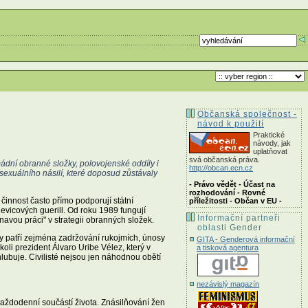
Občanská společnost -
návod k použití
Praktické
návody, jak
uplatňovat
svá občanská práva.
rmádní obranné složky, polovojenské oddíly i
http://obcan.ecn.cz
sexuálního násilí, které doposud zůstávaly
- Právo vědět - Účast na
rozhodování - Rovné
činnost často přímo podporují státní
příležitosti - Občan v EU -
vicových guerill. Od roku 1989 fungují
Informační partneři
inavou práci" v strategii obranných složek.
oblasti Gender
iky patří zejména zadržování rukojmích, únosy
GITA - Genderová informační
koli prezident Álvaro Uribe Vélez, který v
a tisková agentura
lubuje. Civilisté nejsou jen náhodnou obětí
nezávislý magazín
aždodenní součástí života. Znásilňování žen