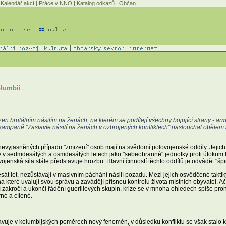
Kalendář akcí
|
Práce v NNO
|
Katalog odkazů
|
Občan
olumbii
ovázen brutálním násilím na ženách, na kterém se podílejí všechny bojující strany - a
 kampaně "Zastavte násilí na ženách v ozbrojených konfliktech" naslouchat obětem 
nevyjasněných případů "zmizení" osob mají na svědomí polovojenské oddíly. Jejich 
 v sedmdesátých a osmdesátých letech jako "sebeobranné" jednotky proti útokům le
 vojenská síla stále představuje hrozbu. Hlavní činností těchto oddílů je odvádět "šp
esát let, nezůstávají v masivním páchání násilí pozadu. Mezi jejich osvědčené takt
a které uvalují svou správu a zavádějí přísnou kontrolu života místních obyvatel. Ač
í zakročí a ukončí řádění guerillových skupin, krize se v mnoha ohledech spíše proh
né a cílené.
je v kolumbijských poměrech nový fenomén, v důsledku konfliktu se však stalo k