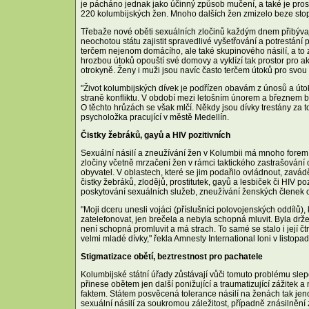
je pácháno jednak jako účinný způsob mučení, a také je pro
220 kolumbijských žen. Mnoho dalších žen zmizelo beze stopy
Třebaže nové oběti sexuálních zločinů každým dnem přibývají,
neochotou státu zajistit spravedlivé vyšetřování a potrestání 
terčem nejenom domácího, ale také skupinového násilí, a to 
hrozbou útoků opouští své domovy a vyklízí tak prostor pro akt
otrokyně. Ženy i muži jsou navíc často terčem útoků pro svou 
"Život kolumbijských dívek je podřízen obavám z únosů a útok
straně konfliktu. V období mezi letošním únorem a březnem byla
O těchto hrůzách se však mlčí. Někdy jsou dívky trestány za 
psycholožka pracující v městě Medellín.
Čistky žebráků, gayů a HIV pozitivních
Sexuální násilí a zneužívání žen v Kolumbii má mnoho forem a 
zločiny včetně mrzačení žen v rámci taktického zastrašování 
obyvatel. V oblastech, které se jim podařilo ovládnout, zavád
čistky žebráků, zlodějů, prostitutek, gayů a lesbiček či HIV p
poskytování sexuálních služeb, zneužívání ženských členek 
"Moji dceru unesli vojáci (příslušníci polovojenských oddílů), k
zatelefonovat, jen brečela a nebyla schopná mluvit. Byla držen
není schopná promluvit a má strach. To samé se stalo i její čt
velmi mladé dívky," řekla Amnesty International loni v listopa
Stigmatizace obětí, beztrestnost pro pachatele
Kolumbijské státní úřady zůstávají vůči tomuto problému slep
přinese obětem jen další ponižující a traumatizující zážitek 
faktem. Státem posvěcená tolerance násilí na ženách tak je
sexuální násilí za soukromou záležitost, případně znásilnění 