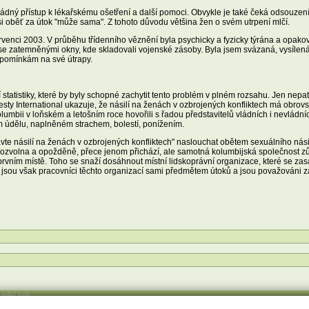
dný přístup k lékařskému ošetření a další pomoci. Obvykle je také čeká odsouzení a
 si oběť za útok "může sama". Z tohoto důvodu většina žen o svém utrpení mlčí.
venci 2003. V průběhu třídenního věznění byla psychicky a fyzicky týrána a opak
 se zatemněnými okny, kde skladovali vojenské zásoby. Byla jsem svázaná, vysílená
zpomínkám na své útrapy.
tatistiky, které by byly schopné zachytit tento problém v plném rozsahu. Jen nepatr
ty International ukazuje, že násilí na ženách v ozbrojených konfliktech má obrovs
mbii v loňském a letošním roce hovořili s řadou představitelů vládních i nevládní
ím údělu, naplněném strachem, bolestí, ponížením.
e násilí na ženách v ozbrojených konfliktech" naslouchat obětem sexuálního násil
ozvolna a opožděně, přece jenom přichází, ale samotná kolumbijská společnost zůs
vním místě. Toho se snaží dosáhnout místní lidskoprávní organizace, které se zasa
ě jsou však pracovníci těchto organizací sami předmětem útoků a jsou považováni za t
í mění svět