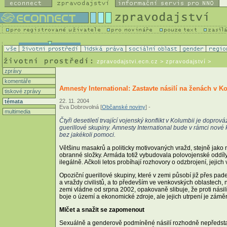
zpravodajstvi.ecn.cz
> zpravodajství >
zprávy
komentáře
Amnesty International: Zastavte násilí na ženách v K
tiskové zprávy
22. 11. 2004
témata
Eva Dobrovolná [
Občanské noviny
] -
multimedia
Čtyři desetiletí trvající vojenský konflikt v Kolumbii je dopr
guerillové skupiny. Amnesty International bude v rámci nové
bez jakékoli pomoci.
Většinu masakrů a politicky motivovaných vražd, stejně jako 
obranné složky. Armáda totiž vybudovala polovojenské oddíly
ilegálně. Ačkoli letos probíhají rozhovory o odzbrojení, jejich
Opoziční guerillové skupiny, které v zemi působí již přes pad
a vraždy civilistů, a to především ve venkovských oblastech, n
zemi vládne od srpna 2002, opakovaně slibuje, že proti násil
boje o území a ekonomické zdroje, ale jejich utrpení je záměr
Mlčet a snažit se zapomenout
Sexuálně a genderově podmíněné násilí rozhodně nepředstavu