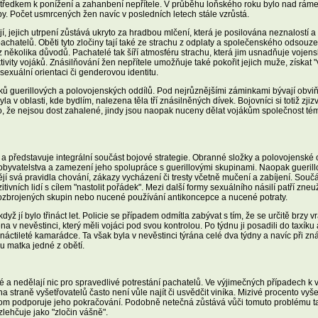
středkem k ponížení a zahanbení nepřítele. V průběhu loňského roku bylo nad ráme
. Počet usmrcených žen navíc v posledních letech stále vzrůstá.
 jejich utrpení zůstává ukryto za hradbou mlčení, která je posilována neznalostí a
pachatelů. Oběti tyto zločiny tají také ze strachu z odplaty a společenského odsouze
z několika důvodů. Pachatelé tak šíří atmosféru strachu, která jim usnadňuje voj
ivity vojáků. Znásilňování žen nepřítele umožňuje také pokořit jejich muže, získat "
sexuální orientaci či genderovou identitu.
ů guerillových a polovojenských oddílů. Pod nejrůznějšími záminkami bývají obviňo
 v oblasti, kde bydlím, nalezena těla tří znásilněných dívek. Bojovníci si totiž zjiz
to, že nejsou dost zahalené, jindy jsou naopak nuceny dělat vojákům společnost tém
představuje integrální součást bojové strategie. Obranné složky a polovojenské odd
obyvatelstva a zamezení jeho spolupráce s guerillovými skupinami. Naopak guerillové
ějí svá pravidla chování, zákazy vycházení či tresty včetně mučení a zabíjení. Souč
ozitivních lidí s cílem "nastolit pořádek". Mezi další formy sexuálního násilí patří z
ozbrojených skupin nebo nucené používání antikoncepce a nucené potraty.
dyž jí bylo třináct let. Policie se případem odmítla zabývat s tím, že se určitě brzy v
a v nevěstinci, který měli vojáci pod svou kontrolou. Po týdnu ji posadili do taxíku 
rnáctileté kamarádce. Ta však byla v nevěstinci týrána celé dva týdny a navíc při zn
du matka jedné z obětí.
é a nedělají nic pro spravedlivé potrestání pachatelů. Ve výjimečných případech k 
a na straně vyšetřovatelů často není vůle najít či usvědčit viníka. Mizivé procento 
nom podporuje jeho pokračování. Podobně netečná zůstává vůči tomuto problému ta
zlehčuje jako "zločin vášně".