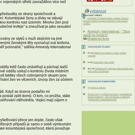
c vojenských střetů zavražděno více než
vytisknout
 předsudky ze strany společnosti a
Související odkazy
ní. Kolumbijské ženy a dívky se stávají
Colombia "Scarred bodies, hidden crimes":
Sexual Violence against women in the armed
enskou kontrolu nad územím. Mnoho žen pod
conflict
válečné trofeje" a zneužívat je jako sexuální
Amnesty International - "Stop
násilí na ženách"
vány ze styků s muži stojícími na jiné
Shattered lives
venými ženskými těly vyznačují svá teritoria.
ěř polonahé," sdělila Amnesty International
SOUVISEJÍCÍ ČLÁNKY
Násilie na ženách v Iraku prudko
27.4.04
vzrástlo
Znásilnění jako zbraň
9.4.04
íly totiž často znásilňují a páchají další
Pětadvacátý listopad: Mezinárodní den
25.11.02
 oddíly usilují o kontrolu života místních
proti násilí na ženách
ástí taktiky všech ozbrojených skupin jsou
neužívání žen ve vězeních, únosy žen za účelem
SOUVISEJÍCÍ KOMENTÁŘE
Výchova k násiliu
rátí. Když se dcerce podařilo mi
Skončí ženy v příštím tisíciletí v planetárních
a poslali zpět domů. O tom, co prožila, stále
domácnostech? - Pár poznámek k ideologii
ásilňování otěhotněla. Vojáci mají zájem o
"pohlavního" zneviditelňování
vyšetřování přece jen dojde, často však
vyšetřených případů je samo o sobě výmluvným
ké kolumbijská společnost, která považuje