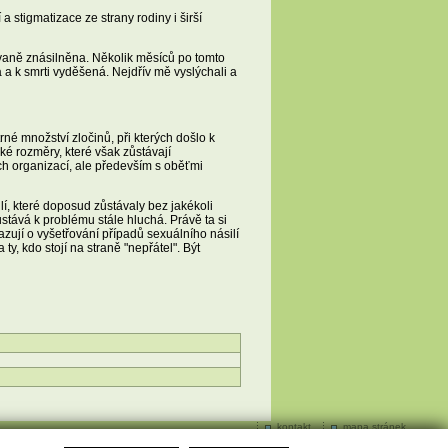
 stigmatizace ze strany rodiny i širší
ovaně znásilněna. Několik měsíců po tomto
 a k smrti vyděšená. Nejdřív mě vyslýchali a
né množství zločinů, při kterých došlo k
ké rozměry, které však zůstávají
ch organizací, ale především s oběťmi
í, které doposud zůstávaly bez jakékoli
tává k problému stále hluchá. Právě ta si
zují o vyšetřování případů sexuálního násilí
y, kdo stojí na straně "nepřátel". Být
kontakt
mapa stránek