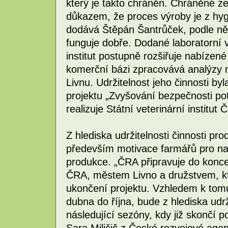
který je takto chráněn. Chráněné z
důkazem, že proces výroby je z hyg
dodává Štěpán Šantrůček, podle něho
funguje dobře. Dodané laboratorní 
institut postupně rozšiřuje nabízen
komerční bázi zpracovává analýzy m
Livnu. Udržitelnost jeho činnosti b
projektu „Zvyšování bezpečnosti po
realizuje Státní veterinární institut 
Z hlediska udržitelnosti činnosti pr
především motivace farmářů pro na
produkce. „ČRA připravuje do konce
ČRA, městem Livno a družstvem, kte
ukončení projektu. Vzhledem k tomu
dubna do října, bude z hlediska udrž
následující sezóny, kdy již skončí 
Sara Miličič z České rozvojové agen