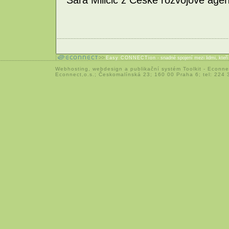
Easy CONNECTion
- snadné spojení mezi lidmi, kteř
Webhosting
,
webdesign
a
publikační systém Toolkit
-
Econne
Econnect,o.s.; Českomalínská 23; 160 00 Praha 6; tel: 224