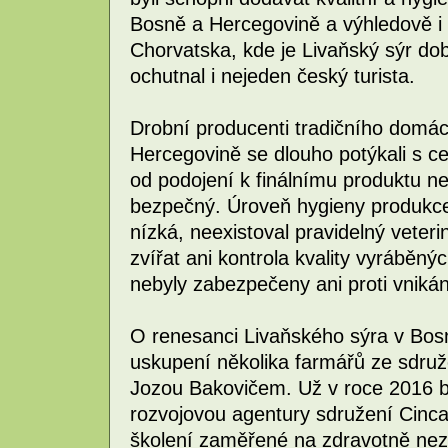
Bosně a Hercegovině a výhledově i
Chorvatska, kde je Livaňský sýr d
ochutnal i nejeden český turista.
Drobní producenti tradičního domá
Hercegovině se dlouho potýkali s c
od podojení k finálnímu produktu ne
bezpečný. Úroveň hygieny produkce
nízká, neexistoval pravidelný veter
zvířat ani kontrola kvality vyráběn
nebyly zabezpečeny ani proti vniká
O renesanci Livaňského sýra v Bosn
uskupení několika farmářů ze sdru
Jozou Bakovičem. Už v roce 2016 b
rozvojovou agentury sdružení Cinc
školení zaměřené na zdravotně nez