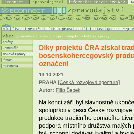
K
zpravodajstvi.ecn.cz
> zpravodajství > tiskové zprávy
zprávy
Díky projektu ČRA získal trad
komentáře
bosenskohercegovský produ
tiskové zprávy
témata
označení
multimedia
13.10.2021
PRAHA [
Česká rozvojová agentura
]
Autor:
Filip Šebek
Na konci září byl slavnostně ukonče
spolupráci v gesci České rozvojové
produkce tradičního domácího Livaň
podpora místního družstva malých p
byli schopni dodávat kvalitní a hyg