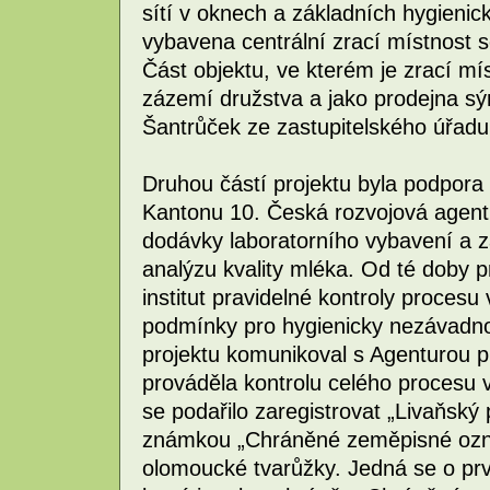
sítí v oknech a základních hygienic
vybavena centrální zrací místnos
Část objektu, ve kterém je zrací mís
zázemí družstva a jako prodejna sýr
Šantrůček ze zastupitelského úřadu
Druhou částí projektu byla podpora 
Kantonu 10. Česká rozvojová agentu
dodávky laboratorního vybavení a 
analýzu kvality mléka. Od té doby p
institut pravidelné kontroly proces
podmínky pro hygienicky nezávadn
projektu komunikoval s Agenturou p
prováděla kontrolu celého procesu 
se podařilo zaregistrovat „Livaňsk
známkou „Chráněné zeměpisné označ
olomoucké tvarůžky. Jedná se o pr