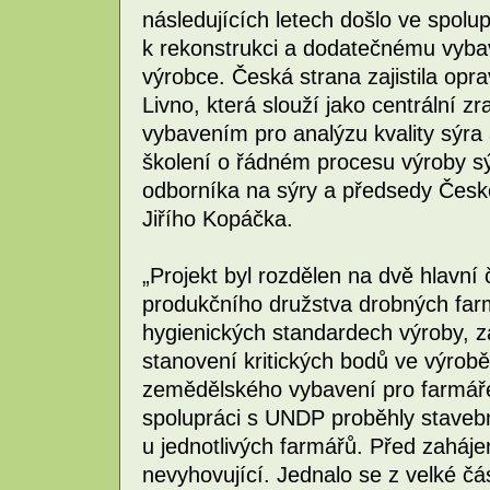
následujících letech došlo ve spo
k rekonstrukci a dodatečnému vybav
výrobce. Česká strana zajistila op
Livno, která slouží jako centrální z
vybavením pro analýzu kvality sýra 
školení o řádném procesu výroby 
odborníka na sýry a předsedy Čes
Jiřího Kopáčka.
„Projekt byl rozdělen na dvě hlavní 
produkčního družstva drobných farm
hygienických standardech výroby, z
stanovení kritických bodů ve výro
zemědělského vybavení pro farmáře (
spolupráci s UNDP proběhly staveb
u jednotlivých farmářů. Před zaháje
nevyhovující. Jednalo se z velké čá