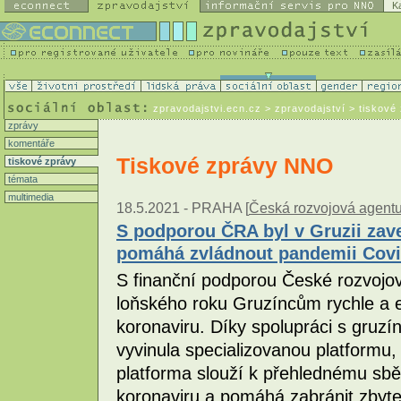
K
zpravodajstvi.ecn.cz
> zpravodajství > tiskové
zprávy
komentáře
Tiskové zprávy NNO
tiskové zprávy
témata
multimedia
18.5.2021 -
PRAHA [
Česká rozvojová agent
S podporou ČRA byl v Gruzii zav
pomáhá zvládnout pandemii Covi
S finanční podporou České rozvojo
loňského roku Gruzíncům rychle a e
koronaviru. Díky spolupráci s gruzí
vyvinula specializovanou platformu
platforma slouží k přehlednému sbě
koronaviru a pomáhá zabránit zbyte