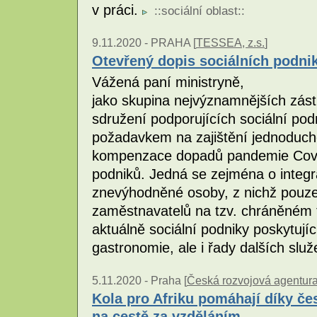
v práci.
::
sociální oblast
::
9.11.2020 -
PRAHA [
TESSEA, z.s.
]
Otevřený dopis sociálních podni
Vážená paní ministryně,
jako skupina nejvýznamnějších zást
sdružení podporujících sociální po
požadavkem na zajištění jednoduch
kompenzace dopadů pandemie Covid 
podniků. Jedná se zejména o integr
znevýhodněné osoby, z nichž pouze 
zaměstnavatelů na tzv. chráněném t
aktuálně sociální podniky poskytujíc
gastronomie, ale i řady dalších slu
5.11.2020 -
Praha [
Česká rozvojová agentur
Kola pro Afriku pomáhají díky 
na cestě za vzděláním