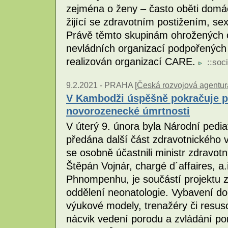
zejména o ženy – často oběti domác
žijící se zdravotním postižením, se
Právě těmto skupinám ohrožených 
nevládních organizací podpořených 
realizován organizací CARE.
::
soci
9.2.2021 -
PRAHA [
Česká rozvojová agentur
V Kambodži úspěšně pokračuje pr
novorozenecké úmrtnosti
V úterý 9. února byla Národní ped
předána další část zdravotnického 
se osobně účastnili ministr zdrav
Štěpán Vojnár, chargé d´affaires, a.
Phnompenhu, je součástí projektu 
oddělení neonatologie. Vybavení do
výukové modely, trenažéry či resusc
nácvik vedení porodu a zvládání po