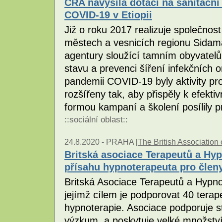
ČRA navýšila dotaci na sanitační 
COVID-19 v Etiopii
Již o roku 2017 realizuje společnost
městech a vesnicích regionu Sidama
agentury sloužící tamním obyvatelů
stavu a prevenci šíření infekčních
pandemii COVID-19 byly aktivity pr
rozšířeny tak, aby přispěly k efekt
formou kampaní a školení posílily 
::
sociální oblast
::
24.8.2020 -
PRAHA [
The British Association
Britská asociace Terapeutů а Hу
přísahu hypnoterapeuta pro člen
Britská Asociace Terapeutů a Hурnо
jejímž cílem je podporovat 40 tera
hypnoterapie. Asociace podporuje st
výzkum, а poskytuje velké množství 