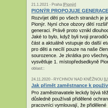
21.1.2021 -
Praha [
Pionýr
]
PIONÝR PROPOJUJE GENERAC
Rozvíjet děti po všech stranách je 
Pionýr. Nyní chce obzory dětí rozšiř
generaci. Právě proto vznikl dlouho
Jaké to bylo, když byli tvoji prarod
část a aktuálně vstupuje do další et
pro děti a necílí pouze na naše členy
sourozence. Je zkrátka pro všechny d
vysvětluje 1. místopředsedkyně Pi
oblast
::
24.11.2020 -
RYCHNOV NAD KNĚŽNOU [
U
Jak přimět zaměstnance k použí
Pro zaměstnavatele leckdy bývá tě
důsledně používali přidělené ochra
pracovníci vymlouvají, že přidělen