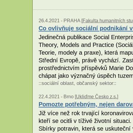
26.4.2021 -
PRAHA [
Fakulta humanitních stu
Co ovlivňuje sociální podnikání 
Jedinečná publikace Social Enterpri
Theory, Models and Practice (Sociá
Teorie, modely a praxe), která mapu
Střední Evropě, právě vychází. Zas
prostřednictvím příspěvků Marie Do
chápat jako význačný úspěch tuze
::
sociální oblast
,
občanský sektor
::
22.4.2021 -
Brno [
Ukliďme Česko z.s.
]
Pomozte potřebným, nejen darová
Již více než rok trvající koronavirov
kteří se ocitli v tíživé životní situ
Sbírky potravin, která se uskuteční