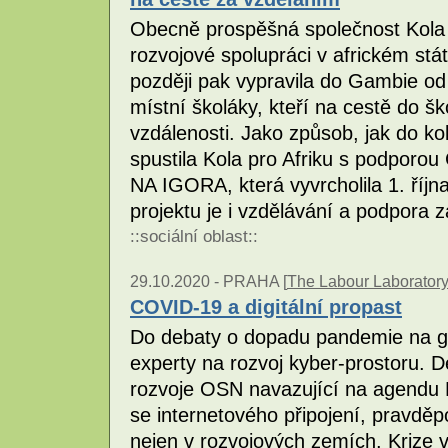
Obecně prospěšná společnost Kola pr
rozvojové spolupráci v africkém st
později pak vypravila do Gambie od 
místní školáky, kteří na cestě do šk
vzdálenosti. Jako způsob, jak do kol
spustila Kola pro Afriku s podporo
NA IGORA, která vyvrcholila 1. říjn
projektu je i vzdělávání a podpora
::
sociální oblast
::
29.10.2020 -
PRAHA [
The Labour Laboratory
COVID-19 a digitální propast
Do debaty o dopadu pandemie na glo
experty na rozvoj kyber-prostoru. D
rozvoje OSN navazující na agendu Roz
se internetového připojení, pravdě
nejen v rozvojových zemích. Krize