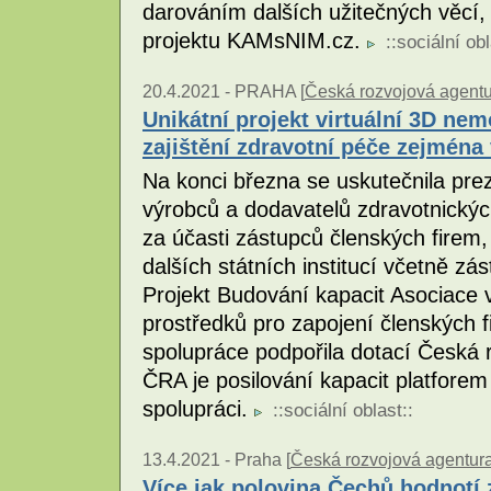
darováním dalších užitečných věcí,
projektu KAMsNIM.cz.
::
sociální ob
20.4.2021 -
PRAHA [
Česká rozvojová agent
Unikátní projekt virtuální 3D n
zajištění zdravotní péče zejména
Na konci března se uskutečnila pre
výrobců a dodavatelů zdravotnickýc
za účasti zástupců členských firem,
dalších státních institucí včetně z
Projekt Budování kapacit Asociace 
prostředků pro zapojení členských f
spolupráce podpořila dotací Česká 
ČRA je posilování kapacit platforem
spolupráci.
::
sociální oblast
::
13.4.2021 -
Praha [
Česká rozvojová agentur
Více jak polovina Čechů hodnotí 