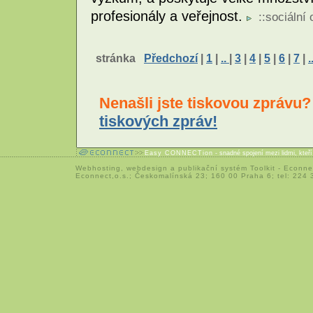
profesionály a veřejnost.
::
sociální 
stránka
Předchozí
|
1
|
..
|
3
|
4
|
5
|
6
|
7
|
.
Nenašli jste tiskovou zprávu
tiskových zpráv!
Easy CONNECTion
- snadné spojení mezi lidmi, kteř
Webhosting
,
webdesign
a
publikační systém Toolkit
-
Econne
Econnect,o.s.; Českomalínská 23; 160 00 Praha 6; tel: 224