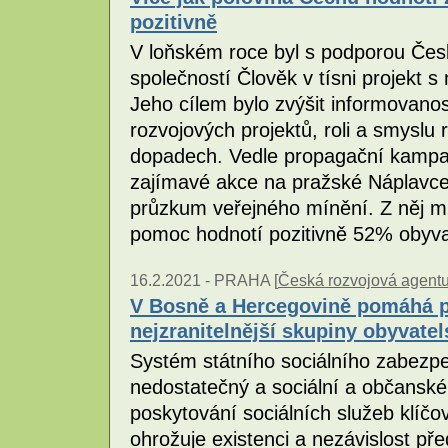
pozitivně
V loňském roce byl s podporou Čes
společností Člověk v tísni projekt
Jeho cílem bylo zvýšit informovano
rozvojových projektů, roli a smyslu 
dopadech. Vedle propagační kampaně
zajímavé akce na pražské Náplavce, 
průzkum veřejného mínění. Z něj mi
pomoc hodnotí pozitivně 52% obyv
16.2.2021 -
PRAHA [
Česká rozvojová agent
V Bosně a Hercegovině pomáhá p
nejzranitelnější skupiny obyvatel
Systém státního sociálního zabezpe
nedostatečný a sociální a občanské
poskytování sociálních služeb klíčo
ohrožuje existenci a nezávislost p