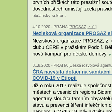
prvních příčkách této prestižní sou
dovednostech umisťují zcela pravid
občanský sektor
::
4.10.2020 -
PRAHA [
PROSAZ, z. ú.
]
Nezisková organizace PROSAZ sla
Nezisková organizace PROSAZ, z. ú.
clubu CERE v pražském Podolí. Běh
nová kampaň pro dětské domovy.
31.8.2020 -
PRAHA [
Česká rozvojová agent
ČRA navýšila dotaci na sanitační 
COVID-19 v Etiopii
Již o roku 2017 realizuje společnost
městech a vesnicích regionu Sidama
agentury sloužící tamním obyvatelů
stavu a prevenci šíření infekčních
pandemii COVID-19 byly aktivity pr