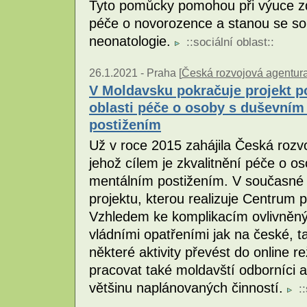
Tyto pomůcky pomohou při výuce zdr
péče o novorozence a stanou se so
neonatologie.
::
sociální oblast
::
26.1.2021 -
Praha [
Česká rozvojová agentur
V Moldavsku pokračuje projekt p
oblasti péče o osoby s duševní
postižením
Už v roce 2015 zahájila Česká rozv
jehož cílem je zkvalitnění péče o
mentálním postižením. V současné do
projektu, kterou realizuje Centrum 
Vzhledem ke komplikacím ovlivněn
vládními opatřeními jak na české, t
některé aktivity převést do online r
pracovat také moldavští odborníci a
většinu naplánovaných činností.
::