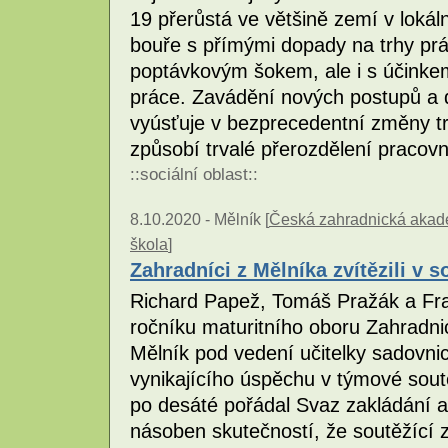
19 přerůstá ve většině zemí v lokál
bouře s přímými dopady na trhy prá
poptávkovým šokem, ale i s účinkem
práce. Zavádění nových postupů a d
vyúsťuje v bezprecedentní změny t
způsobí trvalé přerozdělení pracov
::
sociální oblast
::
8.10.2020 -
Mělník [
Česká zahradnická akadem
škola
]
Zahradníci z Mělníka zvítězili v s
Richard Papež, Tomáš Pražák a Fran
ročníku maturitního oboru Zahradn
Mělník pod vedení učitelky sadovnic
vynikajícího úspěchu v týmové soutěž
po desáté pořádal Svaz zakládání a
násoben skutečností, že soutěžící 