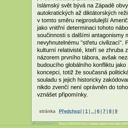
Islámský svět bývá na Západě obv
autokratických až diktátorských reži
v tomto směru nejproslulejší Ameri
jako vnitřní determinaci tohoto nábo
součinnosti s dalšími antagonismy 
nevyhnutelnému "střetu civilizací".
kulturní relativisté, kteří se zhruba
názorem prvního tábora, avšak nezaj
budoucího globálního konfliktu jako
koncepci, totiž že současná politick
souladu s jejich historicky zakód
nikdo zvenčí není oprávněn do toho
vznášet připomínky.
stránka
Předchozí
|
1
|
..
|
6
|
7
|
8
|
9
Easy CONNECTion
- snadné spojení mezi lidmi, kteř