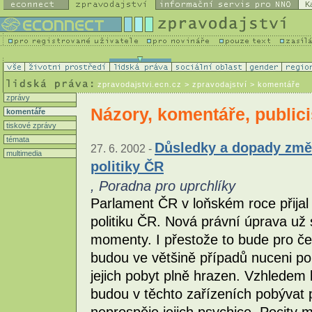
K
zpravodajstvi.ecn.cz
> zpravodajství > komentáře
zprávy
Názory, komentáře, publici
komentáře
tiskové zprávy
témata
Důsledky a dopady změ
27. 6. 2002 -
multimedia
politiky ČR
, Poradna pro uprchlíky
Parlament ČR v loňském roce přijal 
politiku ČR. Nová právní úprava už 
momenty. I přestože to bude pro čes
budou ve většině případů nuceni po
jejich pobyt plně hrazen. Vzhledem
budou v těchto zařízeních pobývat