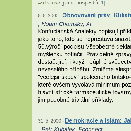
diskuse
[počet příspěvků:
1
]
Obnovování práv: Klikat
8. 8. 2000 -
, Noam Chomsky, AI
Konfuciánské Analekty popisují pří
jako toho, kdo se nepřestává snažit
50.výročí podpisu Všeobecné deklar
myšlenku potlačit. Pravidelné zprávy
dostačující, i když neúplné svědect
neveselého příběhu. Zmiňme alespoň
"vedlejší škody" společného britsk
které ovšem vyvolává minimum pozor
hlavní africké farmaceutické továrny
jim podobné triviální příklady.
Demokracie a islám: Ja
31. 5. 2000 -
, Petr Kubálek, Econnect