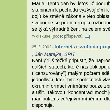
Marie. Tento den byl letos již podr
skupinami k pochodu vyzývajícím k 
dojít ke změně zákona v této oblast
svobodně se pro interrupci rozhodno
se týká výhradně žen, na celém svě
diskuse
[počet příspěvků:
11
]
Internet a svoboda pro
25. 3. 2002 -
, Ján Matejka, SPIT
Není příliš těžké připustit, že napro
dalších státech, které nás obklopuj
("cenzurovány") malým počtem sděl
jednotlivci, kteří tyto společnosti vla
okruh informací vnímáme pouze zpro
a uši". Takovou "koncentraci moci" j
manipulaci s veřejným míněním, dle
disponuje.