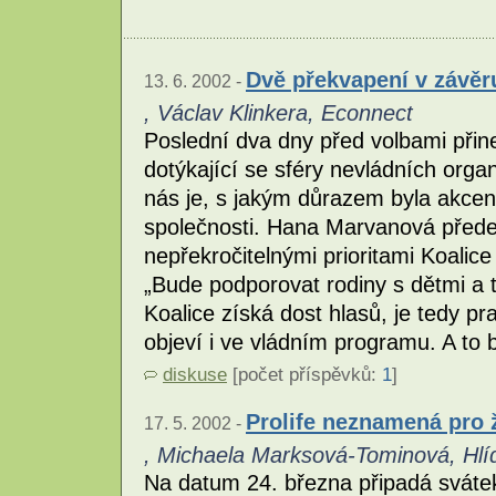
Dvě překvapení v závě
13. 6. 2002 -
, Václav Klinkera, Econnect
Poslední dva dny před volbami přin
dotýkající se sféry nevládních org
nás je, s jakým důrazem byla akce
společnosti. Hana Marvanová přede
nepřekročitelnými prioritami Koalice
„Bude podporovat rodiny s dětmi a 
Koalice získá dost hlasů, je tedy pr
objeví i ve vládním programu. A to b
diskuse
[počet příspěvků:
1
]
Prolife neznamená pro 
17. 5. 2002 -
, Michaela Marksová-Tominová, Hlí
Na datum 24. března připadá svát