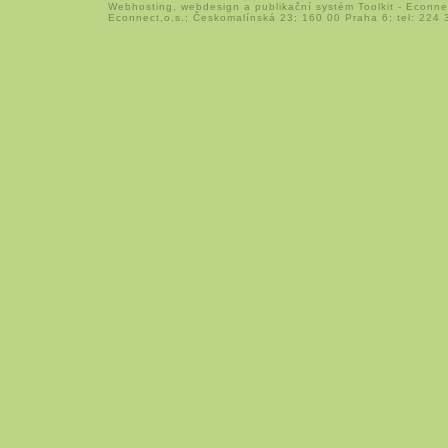
Webhosting
,
webdesign
a
publikační systém Toolkit
-
Econne
Econnect,o.s.; Českomalínská 23; 160 00 Praha 6; tel: 224