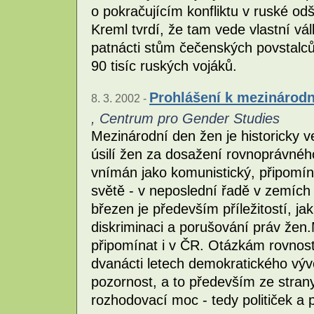
o pokračujícím konfliktu v ruské o
Kreml tvrdí, že tam vede vlastní vál
patnácti stům čečenských povstalců
90 tisíc ruských vojáků.
Prohlášení k mezinárod
8. 3. 2002 -
, Centrum pro Gender Studies
Mezinárodní den žen je historicky 
úsilí žen za dosažení rovnoprávného
vnímán jako komunistický, připomín
světě - v neposlední řadě v zemích 
březen je především příležitostí, jak
diskriminaci a porušování práv že
připomínat i v ČR. Otázkám rovnosti
dvanácti letech demokratického výv
pozornost, a to především ze strany
rozhodovací moc - tedy političek a po