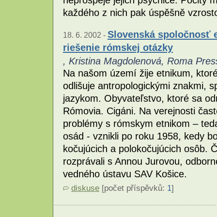
neprospěje jejich psychice. Pocity 
každého z nich pak úspěšně vzrost
Slovenská spoločnosť eš
18. 6. 2002 -
riešenie rómskej otázky
, Kristina Magdolenová, Roma Pre
Na našom území žije etnikum, ktoré
odlišuje antropologickými znakmi,
jazykom. Obyvateľstvo, ktoré sa odmi
Rómovia. Cigáni. Na verejnosti čast
problémy s rómskym etnikom – ted
osád - vznikli po roku 1958, kedy b
kočujúcich a polokočujúcich osôb. Č
rozprávali s Annou Jurovou, odbor
vedného ústavu SAV Košice.
diskuse
[počet příspěvků:
1
]