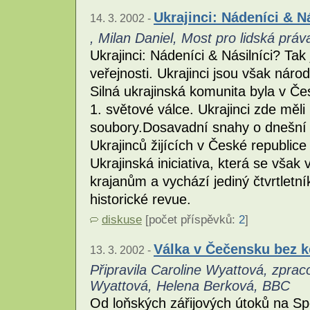
Ukrajinci: Nádeníci & N
14. 3. 2002 -
, Milan Daniel, Most pro lidská práv
Ukrajinci: Nádeníci & Násilníci? Tak
veřejnosti. Ukrajinci jsou však náro
Silná ukrajinská komunita byla v 
1. světové válce. Ukrajinci zde měli
soubory.Dosavadní snahy o dnešní n
Ukrajinců žijících v České republice
Ukrajinská iniciativa, která se vš
krajanům a vychází jediný čtvrtletník
historické revue.
diskuse
[počet příspěvků:
2
]
Válka v Čečensku bez 
13. 3. 2002 -
Připravila Caroline Wyattová, zpra
Wyattová, Helena Berková, BBC
Od loňských zářijových útoků na Spo