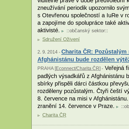
viditelné právě v době předvolebn
zneužívání periodik upozornilo sv
s Otevřenou společností a IuRe v 
a zapojíme do spolupráce také aktivn
aktivisté.
::
občanský sektor
::
Sdružení Oživení
Charita ČR: Pozůstalým
2. 9. 2014 -
Afghánistánu bude rozdělen výtě
Veřejná fi
PRAHA [
Econnect/Charita ČR
] -
padlých výsadkářů z Afghánistánu b
sbírky přispěli dárci částkou převyš
rozděleny pozůstalým. Čtyři čeští vý
8. července na misi v Afghánistánu
zranění 14. července v Praze.
::
ob
Charita ČR