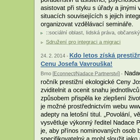
asistovat při styku s úřady a jinými 
situacích souvisejících s jejich inte
organizovat vzdělávací semináře.
::
sociální oblast
,
lidská práva
,
občanský
Sdružení pro integraci a migraci
Kdo letos získá prestiž
24. 2. 2014 -
Cenu Josefa Vavrouška!
Nadace
Brno [
Econnect/Nadace Partnerství
] -
ročník prestižní ekologické Ceny Jo
zviditelnit a ocenit snahu jednotlivc
způsobem přispěla ke zlepšení živo
je možné prostřednictvím webu ww
adepty na letošní titul. „Povolání, 
vysvětluje výkonný ředitel Nadace P
je, aby přínos nominovaných osob b
specifikovatelný a mohl sloužit jako 