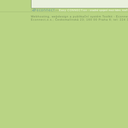
Easy CONNECTion
- snadné spojení mezi lidmi, kteř
Webhosting
,
webdesign
a
publikační systém Toolkit
-
Econne
Econnect,o.s.; Českomalínská 23; 160 00 Praha 6; tel: 224