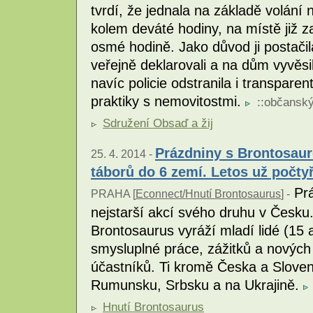
tvrdí, že jednala na základě volání 
kolem deváté hodiny, na místě již 
osmé hodině. Jako důvod ji postačila
veřejně deklarovali a na dům vyvěsi
navíc policie odstranila i transparen
praktiky s nemovitostmi.
::
občanský
Sdružení Obsaď a žij
Prázdniny s Brontosaur
25. 4. 2014 -
táborů do 6 zemí. Letos už počtyř
Prá
PRAHA [
Econnect/Hnutí Brontosaurus
] -
nejstarší akcí svého druhu v Česku.
Brontosaurus vyráží mladí lidé (15 a
smysluplné práce, zážitků a nových
účastníků. Ti kromě Česka a Slovens
Rumunsku, Srbsku a na Ukrajině.
Hnutí Brontosaurus