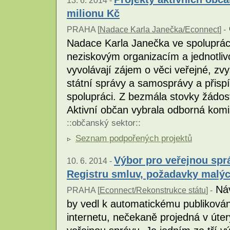
milionu Kč
PRAHA [
Nadace Karla Janečka/Econnect
] -
Nadace Karla Janečka ve spoluprác
neziskovým organizacím a jednotliv
vyvolávají zájem o věci veřejné, z
státní správy a samosprávy a přisp
spolupráci. Z bezmála stovky žádos
Aktivní občan vybrala odborná komi
::
občanský sektor
::
Seznam podpořených projektů
Výbor pro veřejnou spr
10. 6. 2014 -
Registru smluv, požadavky malých
Náv
PRAHA [
Econnect/Rekonstrukce státu
] -
by vedl k automatickému publiková
internetu, nečekaně projedná v úte