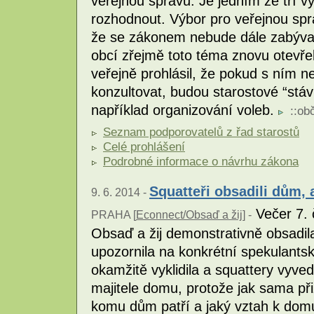
veřejnou správu. Je jedním ze tří 
rozhodnout. Výbor pro veřejnou spr
že se zákonem nebude dále zabývat
obcí zřejmě toto téma znovu otevřel
veřejně prohlásil, že pokud s ním 
konzultovat, budou starostové “stáv
například organizování voleb.
::
ob
Seznam podporovatelů z řad starostů
Celé prohlášení
Podrobné informace o návrhu zákona
Squatteři obsadili dům, 
9. 6. 2014 -
Večer 7. č
PRAHA [
Econnect/Obsaď a žij
] -
Obsaď a žij demonstrativně obsadil
upozornila na konkrétní spekulantsk
okamžitě vyklidila a squattery vyve
majitele domu, protože jak sama př
komu dům patří a jaký vztah k domu 