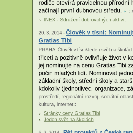
rodiče otevírá pravidelnou přírodní
začínají první dubnovou středu.
::
INEX - Sdružení dobrovolných aktivit
Člověk v tísni: Nominu
20. 3. 2014 -
Gratias Tibi
PRAHA [
Člověk v tísni/Jeden svět na školá
třiceti a pozitivně ovlivňuje život 
jej nominujte na cenu Gratias Tibi z
počin mladých lidí. Nominovat jedno
základní školy, střední školy a starš
kdokoliv (jednotlivec, organizace, z
prostředí
,
regionální rozvoj
,
sociální oblas
kultura
,
internet
::
Stránky ceny Gratias Tibi
Jeden svět na školách
Pět projektů z České re
6. 3. 2014 -