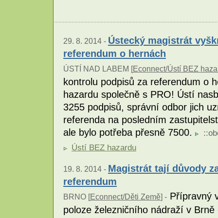
Ústecký magistrát vyškr
29. 8. 2014 -
referendum o hernách
ÚSTÍ NAD LABEM [
Econnect/Ústí BEZ haza
kontrolu podpisů za referendum o h
hazardu společně s PRO! Ústí nasbí
3255 podpisů, správní odbor jich uz
referenda na posledním zastupitels
ale bylo potřeba přesně 7500.
::
ob
Ústí BEZ hazardu
Magistrát tají důvody z
19. 8. 2014 -
referendum
Přípravný v
BRNO [
Econnect/Děti Země
] -
poloze železničního nádraží v Brně