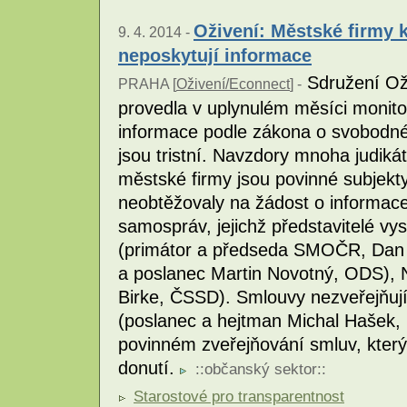
Oživení: Městské firmy k
9. 4. 2014 -
neposkytují informace
Sdružení Oži
PRAHA [
Oživení/Econnect
] -
provedla v uplynulém měsíci monitor
informace podle zákona o svobodné
jsou tristní. Navzdory mnoha judiká
městské firmy jsou povinné subjekt
neobtěžovaly na žádost o informace
samospráv, jejichž představitelé vys
(primátor a předseda SMOČR, Dan J
a poslanec Martin Novotný, ODS), 
Birke, ČSSD). Smlouvy nezveřejňují
(poslanec a hejtman Michal Hašek,
povinném zveřejňování smluv, který
donutí.
::
občanský sektor
::
Starostové pro transparentnost