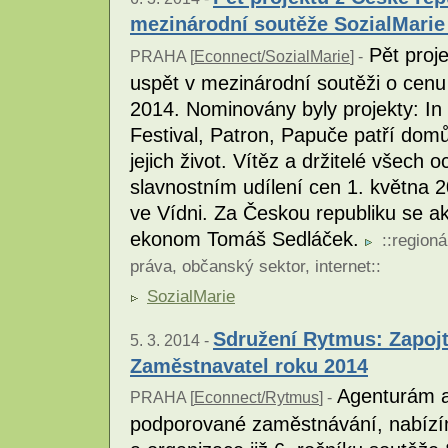
mezinárodní soutěže SozialMarie
Pět proje
PRAHA [
Econnect/SozialMarie
] -
uspět v mezinárodní soutěži o cenu 
2014. Nominovány byly projekty: In
Festival, Patron, Papuče patří domů
jejich život. Vítěz a držitelé všech
slavnostním udílení cen 1. května
ve Vídni. Za Českou republiku se akt
ekonom Tomáš Sedláček.
::
regioná
práva
,
občanský sektor
,
internet
::
SozialMarie
Sdružení Rytmus: Zapojt
5. 3. 2014 -
Zaměstnavatel roku 2014
Agenturám a 
PRAHA [
Econnect/Rytmus
] -
podporované zaměstnávání, nabízím