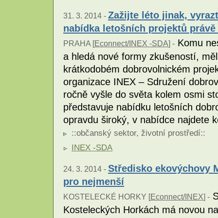
Zažijte léto jinak, vyra
31. 3. 2014 -
nabídka letošních projektů právě
Komu nest
PRAHA [
Econnect/INEX -SDA
] -
a hledá nové formy zkušeností, měl
krátkodobém dobrovolnickém projek
organizace INEX – Sdružení dobrovo
ročně vyšle do světa kolem osmi st
představuje nabídku letošních dobro
opravdu široký, v nabídce najdete 
::
občanský sektor
,
životní prostředí
::
INEX -SDA
Středisko ekovýchovy M
24. 3. 2014 -
pro nejmenší
S
KOSTELECKÉ HORKY [
Econnect/INEX
] -
Kosteleckých Horkách má novou nabí