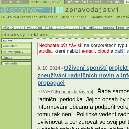
K
zpravodajstvi.ecn.cz
> zpravodajství > zprávy
zprávy
Nechcete být závislí
na korporátech typu 
komentáře
studia
, které nabízí
e-mail
,
cloud
a
další 
tiskové zprávy
témata
multimedia
Oživení spouští projek
9. 10. 2014 -
zneužívání radničních novin a in
propagaci
Řada samosp
PRAHA [
Econnect/Oživení
] -
radniční periodika. Jejich obsah by 
informování občanů a podpořit veře
tomu tak není. Politické vedení rad
ovlivňovat a cenzurovat ve svůj poli