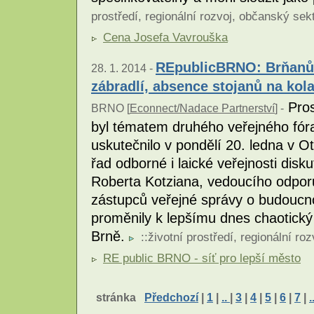
prostředí
,
regionální rozvoj
,
občanský sek
Cena Josefa Vavrouška
REpublicBRNO: Brňanů
28. 1. 2014 -
zábradlí, absence stojanů na kola
Pros
BRNO [
Econnect/Nadace Partnerství
] -
byl tématem druhého veřejného fór
uskutečnilo v pondělí 20. ledna v O
řad odborné i laické veřejnosti dis
Roberta Kotziana, vedoucího odporu
zástupců veřejné správy o budoucn
proměnily k lepšímu dnes chaotický
Brně.
::
životní prostředí
,
regionální roz
RE public BRNO - síť pro lepší město
stránka
Předchozí
|
1
|
..
|
3
|
4
|
5
|
6
|
7
|
.