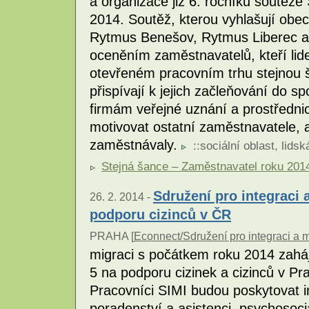
a organizace již 6. ročníku soutěž
2014. Soutěž, kterou vyhlašují obe
Rytmus Benešov, Rytmus Liberec a
oceněním zaměstnavatelů, kteří li
otevřeném pracovním trhu stejnou š
přispívají k jejich začleňování do sp
firmám veřejné uznání a prostřednic
motivovat ostatní zaměstnavatele,
zaměstnávaly.
::
sociální oblast
,
lidsk
Stejná šance – Zaměstnavatel roku 201
Sdružení pro integraci a
26. 2. 2014 -
podporu cizinců v ČR
PRAHA [
Econnect/Sdružení pro integraci a m
migraci s počátkem roku 2014 zaháj
5 na podporu cizinek a cizinců v Pr
Pracovníci SIMI budou poskytovat in
poradenství a asistenci, psychosoc