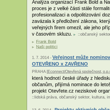
Analýza organizací Frank Bold a Naš
proces je z velké části stále formal
profesionalizaci a odpolitizování d
zavázala k předložení zákona, který
veřejných firem omezil, ale jeho pří
v časovém skluzu.
::
občanský sekto
Frank Bold
Naši politici
Veřejnost může nominova
1. 7. 2014 -
OTEVŘENO x ZAVŘENO
PRAHA [
Econnect/Otevřená společnost, o.p.
která hodnotí české úřady z hledisk
občanům, přijímá nominace do leto
projekt Otevřete.cz neziskové orga
::
lidská práva
,
občanský sektor
,
kultura
,
i
Projekty aktivních obča
13. 6. 2014 -