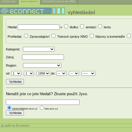
služby ecn
zpravodajství
informační servis pro NNO
vyhledávání
Hledat
v
titulku
anotaci
textu
Prohledat:
Zpravodajství
Tiskové zprávy NNO
Názory a komentáře
Kategorie:
Zdroj:
Region:
od
.
.
do:
.
.
Nenašli jste co jste hledali? Zkuste použít Jyxo.
zpravodajstvi.ecn.cz
nno.ecn.cz
zpět na Econnect