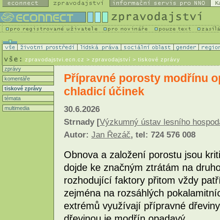
K
zpravodajstvi.ecn.cz
> zpravodajství > tiskové zprávy
zprávy
Přípravné porosty modřínu 
komentáře
chladicí účinek
tiskové zprávy
témata
30.6.2026
multimedia
Strnady [
Výzkumný ústav lesního hospodářs
Autor:
Jan Řezáč
, tel: 724 576 008
Obnova a založení porostu jsou kri
dojde ke značným ztrátám na druhov
rozhodující faktory přitom vždy patř
zejména na rozsáhlých pokalamitníc
extrémů využívají přípravné dřevin
dřevinou je modřín opadavý.