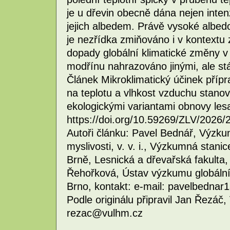
je u dřevin obecně dána nejen intenz
jejich albedem. Právě vysoké albedo
je nezřídka zmiňováno i v kontextu 
dopady globální klimatické změny v
modřínu nahrazováno jinými, ale stá
Článek Mikroklimatický účinek pří
na teplotu a vlhkost vzduchu stanov
ekologickými variantami obnovy lesa
https://doi.org/10.59269/ZLV/2026/
Autoři článku: Pavel Bednář, Výzku
myslivosti, v. v. i., Výzkumná stan
Brně, Lesnická a dřevařská fakulta,
Řehořková, Ústav výzkumu globální
Brno, kontakt: e-mail: pavelbedn
Podle originálu připravil Jan Řezáč, 
rezac@vulhm.cz