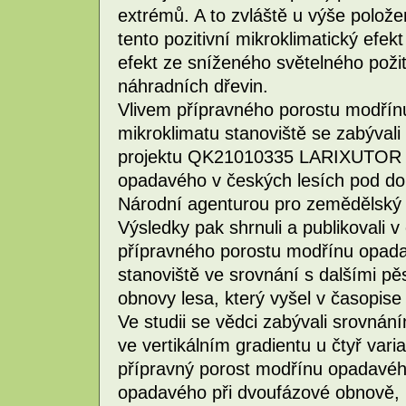
extrémů. A to zvláště u výše polože
tento pozitivní mikroklimatický efek
efekt ze sníženého světelného poži
náhradních dřevin.
Vlivem přípravného porostu modří
mikroklimatu stanoviště se zabývali v
projektu QK21010335 LARIXUTOR „
opadavého v českých lesích pod 
Národní agenturou pro zemědělsk
Výsledky pak shrnuli a publikovali v
přípravného porostu modřínu opada
stanoviště ve srovnání s dalšími p
obnovy lesa, který vyšel v časopis
Ve studii se vědci zabývali srovnání
ve vertikálním gradientu u čtyř var
přípravný porost modřínu opadavéh
opadavého při dvoufázové obnově, k