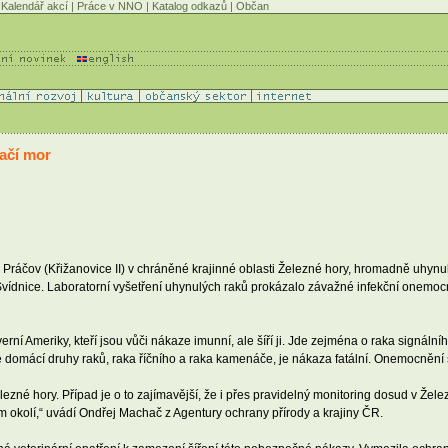
Kalendář akcí
|
Práce v NNO
|
Katalog odkazů
|
Občan
račí mor
áčov (Křižanovice II) v chráněné krajinné oblasti Železné hory, hromadně uhynuli r
 Svídnice. Laboratorní vyšetření uhynulých raků prokázalo závažné infekční onemoc
ní Ameriky, kteří jsou vůči nákaze imunní, ale šíří ji. Jde zejména o raka signál
 domácí druhy raků, raka říčního a raka kamenáče, je nákaza fatální. Onemocnění s
ezné hory. Případ je o to zajímavější, že i přes pravidelný monitoring dosud v Ž
 okolí,“ uvádí Ondřej Machač z Agentury ochrany přírody a krajiny ČR.