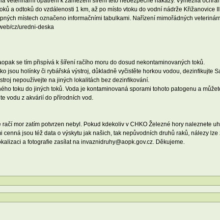
dná veterinární opatření k zamezení šíření této nebezpečné nákazy. Vymezila ochra
ítoků a odtoků do vzdálenosti 1 km, až po místo vtoku do vodní nádrže Křižanovice II
ných místech označeno informačními tabulkami. Nařízení mimořádných veterinárníc
z/web/cz/uredni-deska
aopak se tím přispívá k šíření račího moru do dosud nekontaminovaných toků.
jako jsou holínky či rybářská výstroj, důkladně vyčistěte horkou vodou, dezinfikuj
stroj nepoužívejte na jiných lokalitách bez dezinfikování.
vaného toku do jiných toků. Voda je kontaminovaná sporami tohoto patogenu a můžete
e vodu z akvárií do přírodních vod.
 račí mor zatím potvrzen nebyl. Pokud kdekoliv v CHKO Železné hory naleznete u
cenná jsou též data o výskytu jak našich, tak nepůvodních druhů raků, nálezy lze
kalizaci a fotografie zasílat na invaznidruhy@aopk.gov.cz. Děkujeme.