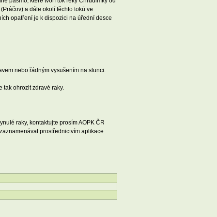
nné pásmo, které tvoří tok řeky Chrudimky od
 (Práčov) a dále okolí těchto toků ve
h opatření je k dispozici na úřední desce
te Savem nebo řádným vysušením na slunci.
 tak ohrozit zdravé raky.
hynulé raky, kontaktujte prosím AOPK ČR
 zaznamenávat prostřednictvím aplikace