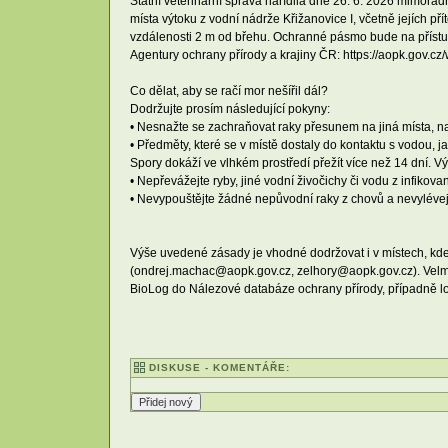
Státní veterinární správa nařídila dne 26. 6. 2026 mimořá
místa výtoku z vodní nádrže Křižanovice I, včetně jejích př
vzdálenosti 2 m od břehu. Ochranné pásmo bude na přístup
Agentury ochrany přírody a krajiny ČR: https://aopk.gov.c
Co dělat, aby se račí mor nešířil dál?
Dodržujte prosím následující pokyny:
• Nesnažte se zachraňovat raky přesunem na jiná místa, n
• Předměty, které se v místě dostaly do kontaktu s vodou, 
Spory dokáží ve vlhkém prostředí přežít více než 14 dní. Vý
• Nepřevážejte ryby, jiné vodní živočichy či vodu z infiko
• Nevypouštějte žádné nepůvodní raky z chovů a nevylévejt
Výše uvedené zásady je vhodné dodržovat i v místech, kde
(ondrej.machac@aopk.gov.cz, zelhory@aopk.gov.cz). Velmi 
BioLog do Nálezové databáze ochrany přírody, případně lo
DISKUSE - KOMENTÁŘE: