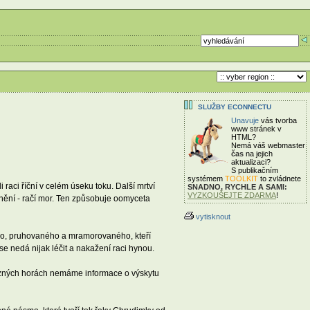
SLUŽBY ECONNECTU
Unavuje
vás tvorba
www stránek v
HTML?
Nemá váš webmaster
čas
na jejich
aktualizaci?
S publikačním
systémem
TOOLKIT
to zvládnete
aci říční v celém úseku toku. Další mrtví
SNADNO, RYCHLE A SAMI:
VYZKOUŠEJTE ZDARMA
!
nění - račí mor. Ten způsobuje oomyceta
vytisknout
ního, pruhovaného a mramorovaného, kteří
e nedá nijak léčit a nakažení raci hynou.
elezných horách nemáme informace o výskytu