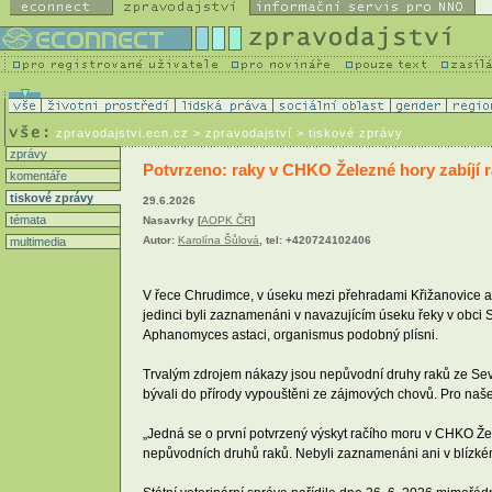
zpravodajstvi.ecn.cz
> zpravodajství > tiskové zprávy
zprávy
Potvrzeno: raky v CHKO Železné hory zabíjí 
komentáře
tiskové zprávy
29.6.2026
témata
Nasavrky [
AOPK ČR
]
Autor:
Karolína Šůlová
, tel: +420724102406
multimedia
V řece Chrudimce, v úseku mezi přehradami Křižanovice a Pr
jedinci byli zaznamenáni v navazujícím úseku řeky v obci
Aphanomyces astaci, organismus podobný plísni.
Trvalým zdrojem nákazy jsou nepůvodní druhy raků ze Sever
bývali do přírody vypouštěni ze zájmových chovů. Pro naše
„Jedná se o první potvrzený výskyt račího moru v CHKO Žel
nepůvodních druhů raků. Nebyli zaznamenáni ani v blízkém