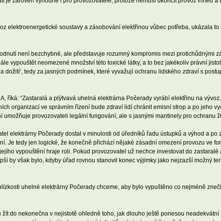
utí je zároveň výhodné i pro provozovatele, protože nemusí ukončit provoz ihned a 
ovoz elektroenergetické soustavy a zásobování elektřinou vůbec potřeba, ukázala t
zhodnutí není bezchybné, ale představuje rozumný kompromis mezi protichůdnými zá
le vypouštět neomezené množství této toxické látky, a to bez jakékoliv právní jisto
na dožití‘, tedy za jasných podmínek, které vyvažují ochranu lidského zdraví s p
říká: “Zastaralá a plýtvavá uhelná elektrárna Počerady vyrábí elektřinu na vývoz, 
ch organizací ve správním řízení bude zdraví lidí chránit emisní strop a po jeho v
ní umožňuje provozovateli legální fungování, ale s jasnými mantinely pro ochranu ži
atel elektrárny Počerady dostal v minulosti od úředníků řadu ústupků a výhod a p
ení. Je tedy jen logické, že konečně přichází nějaké zásadní omezení provozu ve 
jejího vypouštění hraje roli. Pokud provozovatel už nechce investovat do zastaralé a
epší by však bylo, kdyby úřad rovnou stanovil konec výjimky jako nejzazší možný te
v blízkosti uhelné elektrárny Počerady chceme, aby bylo vypuštěno co nejméně znečiš
u žít do nekonečna v nejistotě ohledně toho, jak dlouho ještě ponesou neadekvátní 