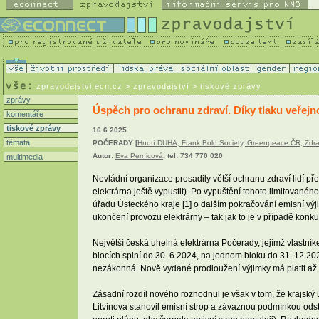
zpravodajstvi.ecn.cz
> zpravodajství > tiskové zprávy
zprávy
Úspěch pro ochranu zdraví. Díky tlaku veřejn
komentáře
tiskové zprávy
16.6.2025
témata
POČERADY [
Hnutí DUHA, Frank Bold Society, Greenpeace ČR, Zdra
Autor:
Eva Pernicová
, tel: 734 770 020
multimedia
Nevládní organizace prosadily větší ochranu zdraví lidí pře
elektrárna ještě vypustit). Po vypuštění tohoto limitovan
úřadu Ústeckého kraje [1] o dalším pokračování emisní vý
ukončení provozu elektrárny – tak jak to je v případě ko
Největší česká uhelná elektrárna Počerady, jejímž vlastníke
blocích splní do 30. 6.2024, na jednom bloku do 31. 12.202
nezákonná. Nově vydané prodloužení výjimky má platit až do 
Zásadní rozdíl nového rozhodnul je však v tom, že krajský
Litvínova stanovil emisní strop a závaznou podmínkou odst