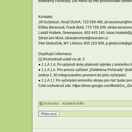
elektrárny Počerady. Dle mého by měl provozovatel výměno
Kontakty:
Jiří Koželouh, Hnutí DUHA, 723 559 495, jiri.kozelouh@hn
Eliška Beranová, Frank Bold, 773 759 209, eliska.berano
Lukáš Hrábek, Greenpeace, 603 443 140, lukas.hrabek@
Zdraví pro Most, zdravipromost@seznam.cz
Petr Globočník, MY Litvínov, 605 103 959, p.globocnik@g
Doplňující informace:
[1] Rozhodnutí uvádí na str. 3
● 1.1.A.1.d. Po uplynutí doby platnosti výjimky z emisního
● 1.1.A.1.e. Pro provoz zařízení „Elektrárna Počerady“ (kot
změny č. 30 integrovaného povolení do jeho vyčerpání.
● 1.1.A.1.f. Po vyčerpání emisního stropu pro rtuť bude pr
Celé rozhodnutí zde: https://drive.google.com/file/d/1
DISKUSE - KOMENTÁŘE: