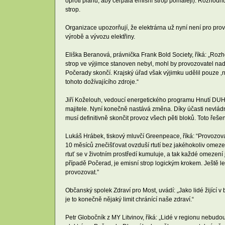
oproti plánu, aby čerpala emisní strop pomaleji). Rozhodn
strop.
Organizace upozorňují, že elektrárna už nyní není pro pr
výrobě a vývozu elektřiny.
Eliška Beranová, právnička Frank Bold Society, říká: „Ro
strop ve výjimce stanoven nebyl, mohl by provozovatel nadá
Počerady skončí. Krajský úřad však výjimku udělil pouze ‚
tohoto dožívajícího zdroje.“
Jiří Koželouh, vedoucí energetického programu Hnutí DUHA, 
majitele. Nyní konečně nastává změna. Díky účasti nevládní
musí definitivně skončit provoz všech pěti bloků. Toto řeše
Lukáš Hrábek, tiskový mluvčí Greenpeace, říká: “Provozov
10 měsíců znečišťovat ovzduší rtutí bez jakéhokoliv omez
rtuť se v životním prostředí kumuluje, a tak každé omezení 
případě Počerad, je emisní strop logickým krokem. Ještě l
provozovat.”
Občanský spolek Zdraví pro Most, uvádí: „Jako lidé žijící 
je to konečně nějaký limit chránící naše zdraví.“
Petr Globočník z MY Litvinov, říká: „Lidé v regionu nebudo