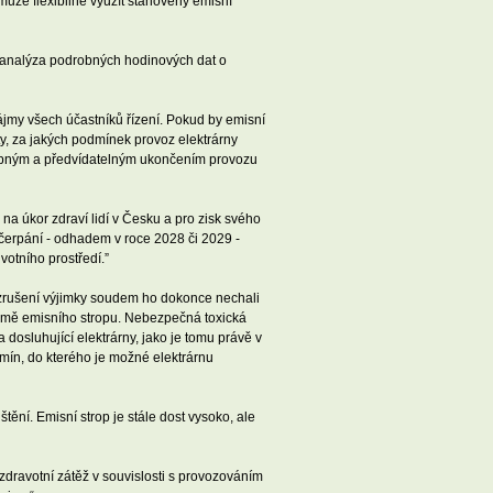
může flexibilně využít stanovený emisní
o analýza podrobných hodinových dat o
jmy všech účastníků řízení. Pokud by emisní
ty, za jakých podmínek provoz elektrárny
ostupným a předvídatelným ukončením provozu
na úkor zdraví lidí v Česku a pro zisk svého
yčerpání - odhadem v roce 2028 či 2029 -
votního prostředí.”
o zrušení výjimky soudem ho dokonce nechali
formě emisního stropu. Nebezpečná toxická
 dosluhující elektrárny, jako je tomu právě v
rmín, do kterého je možné elektrárnu
tění. Emisní strop je stále dost vysoko, ale
zdravotní zátěž v souvislosti s provozováním