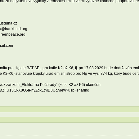
u za nesystémové výjimky z emisních limitů velmi výrazně finančně podporovat re
utiduha.cz
va@frankbold.org
greenpeace.org
mail.com
 limitu pro Hg dle BAT-AEL pro kotle K2 až K6, tj. po 17.08.2029 bude dodržován emi
le K2-K6) stanovuje krajský úřad emisní strop pro Hg ve výši 874 kg, který bude čer
ovoz zařízení „Elektrárna Počerady“ (kotle K2 až K6) ukončen.
rs_iDwtZFU15QxX8O5IPhyZgxLtMD8Uc/view?usp=sharing