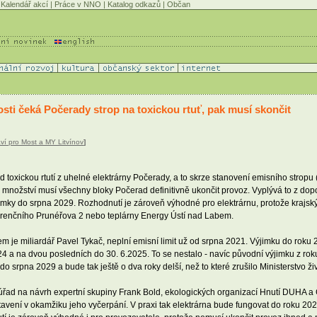
Kalendář akcí
|
Práce v NNO
|
Katalog odkazů
|
Občan
osti čeká Počerady strop na toxickou rtuť, pak musí skončit
ví pro Most a MY Litvínov
]
d toxickou rtutí z uhelné elektrárny Počerady, a to skrze stanovení emisního stropu
ého množství musí všechny bloky Počerad definitivně ukončit provoz. Vyplývá to z
jimky do srpna 2029. Rozhodnutí je zároveň výhodné pro elektrárnu, protože krajsk
nkurenčního Prunéřova 2 nebo teplárny Energy Ústí nad Labem.
m je miliardář Pavel Tykač, neplní emisní limit už od srpna 2021. Výjimku do roku 2
4 a na dvou posledních do 30. 6.2025. To se nestalo - navíc původní výjimku z roku
srpna 2029 a bude tak ještě o dva roky delší, než to které zrušilo Ministerstvo živ
 úřad na návrh expertní skupiny Frank Bold, ekologických organizací Hnutí DUHA a
avení v okamžiku jeho vyčerpání. V praxi tak elektrárna bude fungovat do roku 20