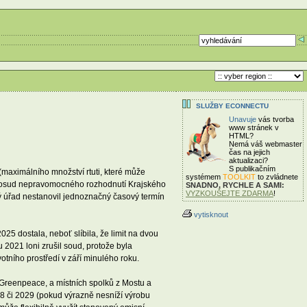
SLUŽBY ECONNECTU
Unavuje
vás tvorba
www stránek v
HTML?
Nemá váš webmaster
čas
na jejich
aktualizaci?
S publikačním
 (maximálního množství rtuti, které může
systémem
TOOLKIT
to zvládnete
 doposud nepravomocného rozhodnutí Krajského
SNADNO, RYCHLE A SAMI:
VYZKOUŠEJTE ZDARMA
!
ý úřad nestanovil jednoznačný časový termín
vytisknout
025 dostala, neboť slíbila, že limit na dvou
 2021 loni zrušil soud, protože byla
otního prostředí v září minulého roku.
 Greenpeace, a místních spolků z Mostu a
28 či 2029 (pokud výrazně nesníží výrobu