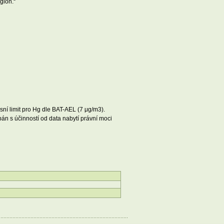
gion.“
sní limit pro Hg dle BAT-AEL (7 μg/m3).
pán s účinností od data nabytí právní moci