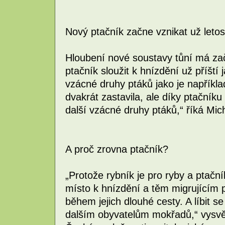
Nový ptačník začne vznikat už letos
Hloubení nové soustavy tůní má zač
ptačník sloužit k hnízdění už příští 
vzácné druhy ptáků jako je napříkla
dvakrát zastavila, ale díky ptačníku 
další vzácné druhy ptáků,“ říká Mic
A proč zrovna ptačník?
„Protože rybník je pro ryby a ptačník
místo k hnízdění a těm migrujícím 
během jejich dlouhé cesty. A líbit s
dalším obyvatelům mokřadů,“ vysvě