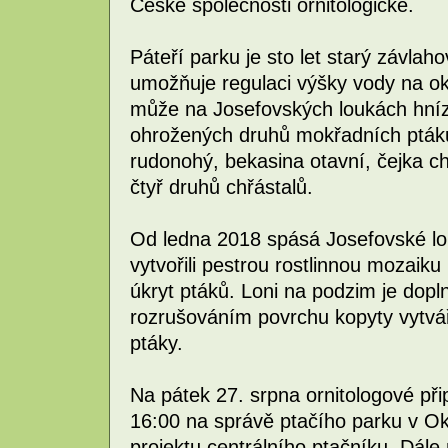
České společnosti ornitologické.
Páteří parku je sto let starý závlah
umožňuje regulaci výšky vody na ok
může na Josefovských loukách hníz
ohrožených druhů mokřadních ptáků
rudonohý, bekasina otavní, čejka 
čtyř druhů chřástalů.
Od ledna 2018 spásá Josefovské lou
vytvořili pestrou rostlinnou mozaiku 
úkryt ptáků. Loni na podzim je doplni
rozrušováním povrchu kopyty vytvář
ptáky.
Na pátek 27. srpna ornitologové přip
16:00 na správě ptačího parku v O
projektu centrálního ptačníku. Dál