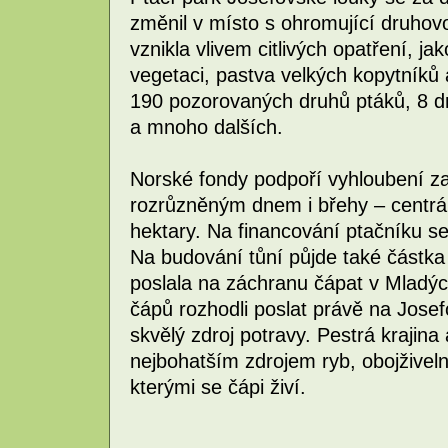
změnil v místo s ohromující druhov
vznikla vlivem citlivých opatření, ja
vegetaci, pastva velkých kopytníků 
190 pozorovaných druhů ptáků, 8 dr
a mnoho dalších.
Norské fondy podpoří vyhloubení za
rozrůzněným dnem i břehy – centráln
hektary. Na financování ptačníku se 
Na budování tůní půjde také částka 
poslala na záchranu čápat v Mladýc
čápů rozhodli poslat právě na Jose
skvělý zdroj potravy. Pestrá krajin
nejbohatším zdrojem ryb, obojživeln
kterými se čápi živí.