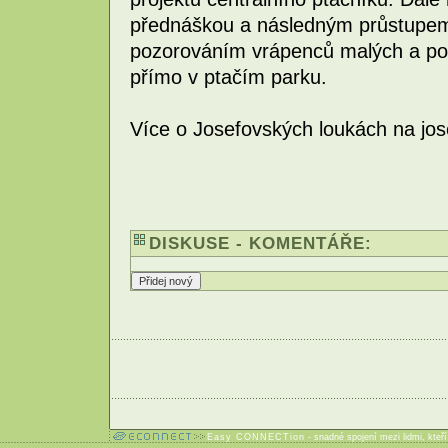
přednáškou a následným průstupe
pozorováním vrápenců malých a po
přímo v ptačím parku.
Více o Josefovských loukách na jos
DISKUSE - KOMENTÁŘE:
Easy CONNECTion
- snadné spojení mezi lidmi, kteř