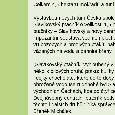
Celkem 4,5 hektaru mokřadů a tůní
Výstavbou nových tůní Česká společn
Slavíkovský ptačník o velikosti 1,5
ptačníky – Slavíkovský a nový centr
impozantní soustava vodních ploch,
vrubozobých a brodivých ptáků, ba
vázaných na vodu a bahnité břehy.
„Slavíkovský ptačník, vyhloubený v 
několik cílových druhů ptáků: kulíky 
i čejky chocholaté, které do té doby 
ohrožené vodouše rudonohé byl Sla
východních Čechách, kde po čtyřicet
Dvojnásobný centrální ptačník pods
těchto i dalších druhů,“ říká správ
Břeněk Michálek.