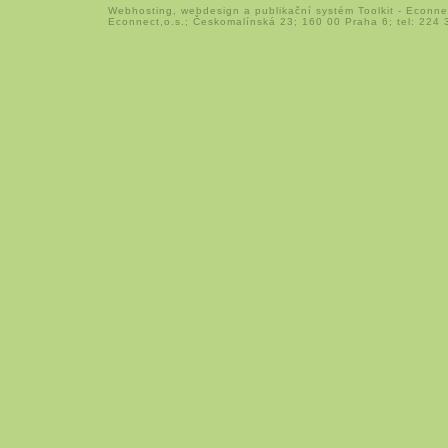
Webhosting
,
webdesign
a
publikační systém Toolkit
-
Econne
Econnect,o.s.; Českomalínská 23; 160 00 Praha 6; tel: 224