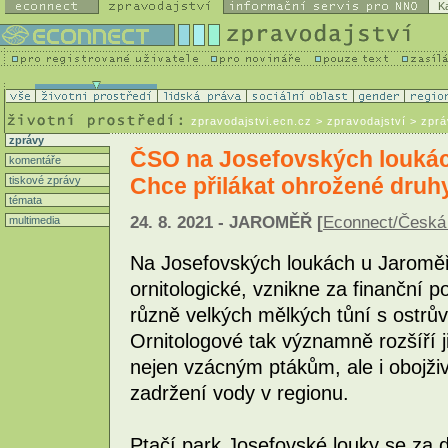
K
zpravodajstvi.ecn.cz
> zpravodajství > zpr
zprávy
ČSO na Josefovských loukác
komentáře
Chce přilákat ohrožené druh
tiskové zprávy
témata
24. 8. 2021 - JAROMĚŘ [
Econnect/Česká 
multimedia
Na Josefovských loukách u Jaroměře
ornitologické, vznikne za finanční
různě velkých mělkých tůní s ostrůvk
Ornitologové tak významně rozšíří j
nejen vzácným ptákům, ale i obojži
zadržení vody v regionu.
Ptačí park Josefovské louky se za 