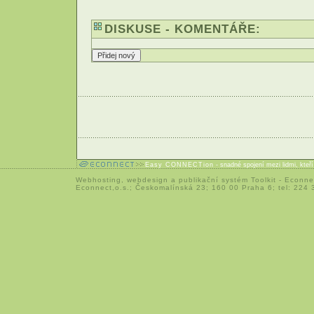
DISKUSE - KOMENTÁŘE:
Easy CONNECTion
- snadné spojení mezi lidmi, kteř
Webhosting
,
webdesign
a
publikační systém Toolkit
-
Econne
Econnect,o.s.; Českomalínská 23; 160 00 Praha 6; tel: 224