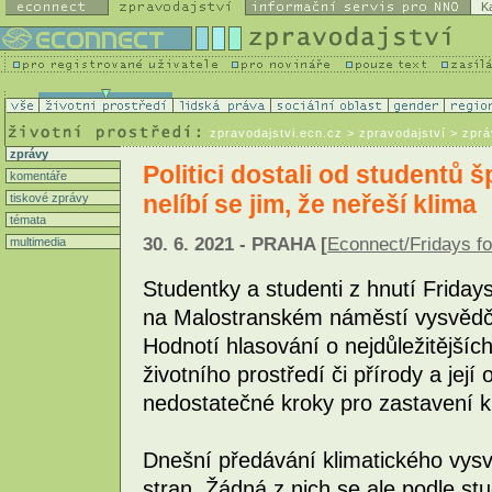
K
zpravodajstvi.ecn.cz
> zpravodajství > zpr
zprávy
Politici dostali od studentů
komentáře
nelíbí se jim, že neřeší klima
tiskové zprávy
témata
30. 6. 2021 - PRAHA [
Econnect/Fridays fo
multimedia
Studentky a studenti z hnutí Friday
na Malostranském náměstí vysvědč
Hodnotí hlasování o nejdůležitějšíc
životního prostředí či přírody a jej
nedostatečné kroky pro zastavení k
Dnešní předávání klimatického vysvě
stran. Žádná z nich se ale podle s