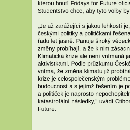
kterou hnutí Fridays for Future ofici
Studentstvo chce, aby tyto volby byl
„Je až zarážející s jakou lehkostí je
českými politiky a političkami řešen
řadu let jasně. Panuje široký vědec
změny probíhají, a že k nim zásad
Klimatická krize ale není vnímaná j
aktivistkami. Podle průzkumu České
vnímá, že změna klimatu již probíhá
krize je celospolečenským problém
budoucnost a s jejímž řešením je po
a političek je naprosto nepochopite
katastrofální následky,” uvádí Ctibo
Future.