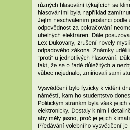
různých hlasování týkajících se kli
hlasováními byla například zamítnu
Jejím neschválením poslanci podle a
odpovědnost za pokračování neome
uhelných elektráren. Dále posuzova
Lex Dukovany, zrušení novely mysl
odpadového zákona. Známky udělili 
“proti” u jednotlivých hlasování. Důl
fakt, že se o řadě důležitých a nez
vůbec nejednalo, zmiňovali sami stu
Vysvědčení bylo fyzicky k vidění 
náměstí, kam ho studentstvo donesl
Politickým stranám byla však jejich
elektronicky. Dostaly k nim i detailn
aby měly jasno, proč je jejich klimat
Předávání volebního vysvědčení je 