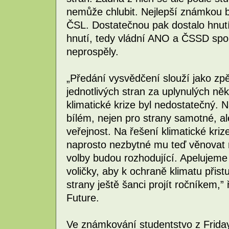
nemůže chlubit. Nejlepší známkou byl
ČSL. Dostatečnou pak dostalo hnut
hnutí, tedy vládní ANO a ČSSD sp
neprospěly.
„Předání vysvědčení slouží jako zpě
jednotlivých stran za uplynulých něk
klimatické krize byl nedostatečný. 
bílém, nejen pro strany samotné, ale
veřejnost. Na řešení klimatické kr
naprosto nezbytné mu teď věnovat 
volby budou rozhodující. Apelujeme na
voličky, aby k ochraně klimatu přistu
strany ještě šanci projít ročníkem,” 
Future.
Ve známkování studentstvo z Friday