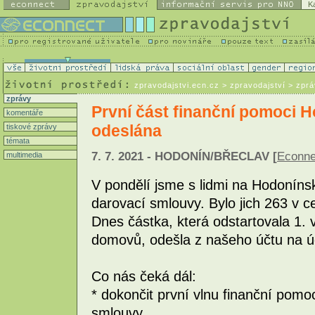
K
zpravodajstvi.ecn.cz
> zpravodajství > zpr
zprávy
První část finanční pomoci 
komentáře
odeslána
tiskové zprávy
témata
7. 7. 2021 - HODONÍN/BŘECLAV [
Econne
multimedia
V pondělí jsme s lidmi na Hodoníns
darovací smlouvy. Bylo jich 263 v c
Dnes částka, která odstartovala 1. 
domovů, odešla z našeho účtu na účt
Co nás čeká dál:
* dokončit první vlnu finanční pomo
smlouvy