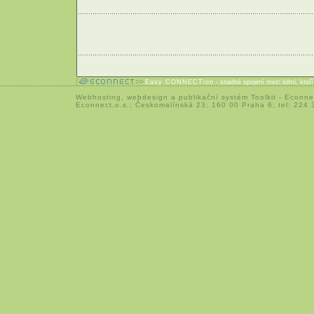
Easy CONNECTion
- snadné spojení mezi lidmi, kteř
Webhosting
,
webdesign
a
publikační systém Toolkit
-
Econne
Econnect,o.s.; Českomalínská 23; 160 00 Praha 6; tel: 224