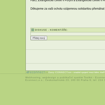
Falci, Evangelické církve v Porýní a Evangelické církve 
Děkujeme za vaši ochotu vzájemnou solidaritou přemáhat s
DISKUSE - KOMENTÁŘE:
Easy CONNECTion
- snadné spojení mezi lidmi, kteř
Webhosting
,
webdesign
a
publikační systém Toolkit
-
Econne
Econnect,o.s.; Českomalínská 23; 160 00 Praha 6; tel: 224