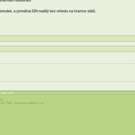
v Hesensku-Nasavsku
mutek, a pomáhat šířit naději bez ohledu na hranice států.
í mění svět
ct
 311 780;
econnect@ecn.cz