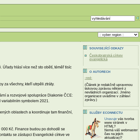
SOUVISEJÍCÍ ODKAZY
Českobratrská církev
evangelická
řady hlásí více než sto obětí, téměř tisíc
O AUTORECH
-red-
za všechny, kteří utrpěli ztráty.
(Článek je redakčně upravenou
tiskovou zprávou některé z
nevládních organizací. Jméno
tární a rozvojové spolupráce Diakonie ČCE:
organizace uvádíme v záhlaví
zprávy.)
od variabilním symbolem 2021.
ených oblastech a koordinuje tam finanční,
SLUŽBY ECONNECTU
Unavuje
vás tvorba
www stránek v
HTML?
00 000 Kč. Finance budou po dohodě se
Nemá váš webmaster
čas
na jejich
taktu se zástupci Evangelické církve ve
aktualizaci?