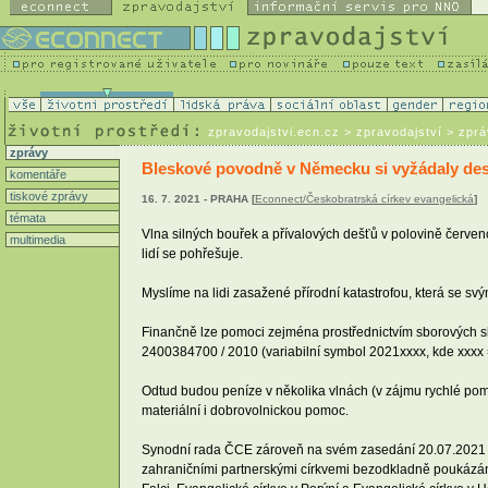
zpravodajstvi.ecn.cz
> zpravodajství > zpr
zprávy
Bleskové povodně v Německu si vyžádaly desí
komentáře
tiskové zprávy
16. 7. 2021 - PRAHA [
Econnect/Českobratrská církev evangelická
]
témata
Vlna silných bouřek a přívalových dešťů v polovině červen
multimedia
lidí se pohřešuje.
Myslíme na lidi zasažené přírodní katastrofou, která se svým
Finančně lze pomoci zejména prostřednictvím sborových sb
2400384700 / 2010 (variabilní symbol 2021xxxx, kde xxxx =
Odtud budou peníze v několika vlnách (v zájmu rychlé pom
materiální i dobrovolnickou pomoc.
Synodní rada ČCE zároveň na svém zasedání 20.07.2021 ro
zahraničními partnerskými církvemi bezodkladně poukázán