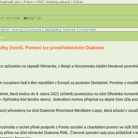
Kalendář akcí
|
Práce v NNO
|
Katalog odkazů
|
Občan
ávy
tky životů. Pomoci lze prostřednictvím Diakonie
ce způsobila na západě Německa, v Belgii a Nizozemsku lokální bleskové povodně. Ú
 rozsahem řadí k těm největším v Evropě za poslední čtvrtstoletí. Prosíme o modlitby 
írek, které budou do 9. srpna 2021 (včetně) poukázány na účet Střediska humani
 čtyřmístný kód farního sboru). Jednotlivci mohou přispívat na stejné číslo účtu p
oci) převedeny na účet Diakonie Rheinland-Westfalen-Lippe, která působí v zasaž
zhodla o rychlé přímé podpoře z Fondu sociální a charitativní pomoci ve výši 5
y přímo na účet německé Diakonie RWL. Členové synodní rady jsou průběžně v kon