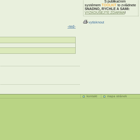
S publikačním
systémem
TOOLKIT
to zvládnete
SNADNO, RYCHLE A SAMI:
VYZKOUŠEJTE ZDARMA
!
vytisknout
-red-
kontakt
mapa stránek