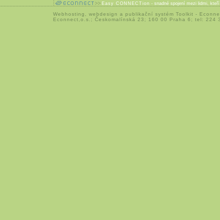
Easy CONNECTion
- snadné spojení mezi lidmi, kteř
Webhosting
,
webdesign
a
publikační systém Toolkit
-
Econne
Econnect,o.s.; Českomalínská 23; 160 00 Praha 6; tel: 224