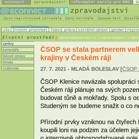
K
zpravodajstvi.ecn.cz
> zpravodajství > zpr
zprávy
ČSOP se stala partnerem vel
komentáře
krajiny v Českém ráji
tiskové zprávy
témata
27. 7. 2021 - MLADÁ BOLESLAV [
ČSOP K
multimedia
ČSOP Klenice navázala spolupráci s
Českém ráji plánuje na svých pozemc
budovat tůně a mokřady. Spolu s
Studeným se budeme snažit o co nej
Přírodní prvky vzniknou na čtyřec
koupili loni na podzim za účelem je
o intenzivně obhospodařované pole,