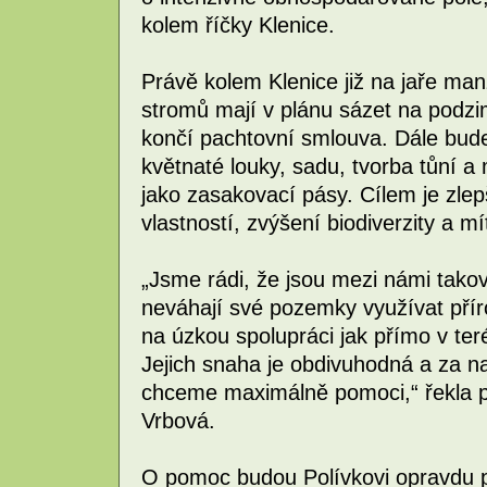
kolem říčky Klenice.
Právě kolem Klenice již na jaře manž
stromů mají v plánu sázet na podzim
končí pachtovní smlouva. Dále bud
květnaté louky, sadu, tvorba tůní a
jako zasakovací pásy. Cílem je zlep
vlastností, zvýšení biodiverzity a mí
„Jsme rádi, že jsou mezi námi takoví
neváhají své pozemky využívat pří
na úzkou spolupráci jak přímo v teré
Jejich snaha je obdivuhodná a za na
chceme maximálně pomoci,“ řekla 
Vrbová.
O pomoc budou Polívkovi opravdu p