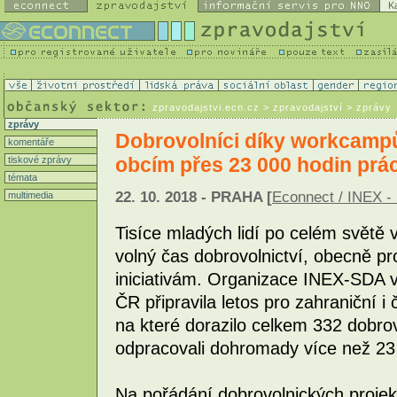
K
zpravodajstvi.ecn.cz
> zpravodajství > zprávy
zprávy
Dobrovolníci díky workcamp
komentáře
obcím přes 23 000 hodin prá
tiskové zprávy
témata
22. 10. 2018 - PRAHA [
Econnect / INEX - 
multimedia
Tisíce mladých lidí po celém světě v
volný čas dobrovolnictví, obecně 
iniciativám. Organizace INEX-SDA ve
ČR připravila letos pro zahraniční 
na které dorazilo celkem 332 dobrov
odpracovali dohromady více než 23
Na pořádání dobrovolnických proje