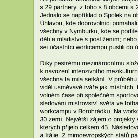
s 29 partnery, z toho s 8 obcemi a
Jednalo se například o Spolek na 
Úhlavou, kde dobrovolníci pomáhali
všechny v Nymburku, kde se podíleli
děti a mladistvé s postižením; neb
sei účastníci workcampu pustili do
Díky pestrému mezinárodnímu slože
k navození intenzivního mezikulturn
všechna ta milá setkání. V průběhu
viděl usměvavé tváře jak místních, 
volném čase při společném sportová
sledování mistrovství světa ve fotbal
workcampu v Borohrádku. Na workca
30 zemí. Největší zájem o projekty v
kterých přijelo celkem 45. Následov
a Itálie. Z mimoevropských států pa