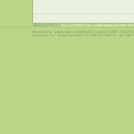
Easy CONNECTion
- snadné spojení mezi lidmi, kteř
Webhosting
,
webdesign
a
publikační systém Toolkit
-
Econne
Econnect,o.s.; Českomalínská 23; 160 00 Praha 6; tel: 224