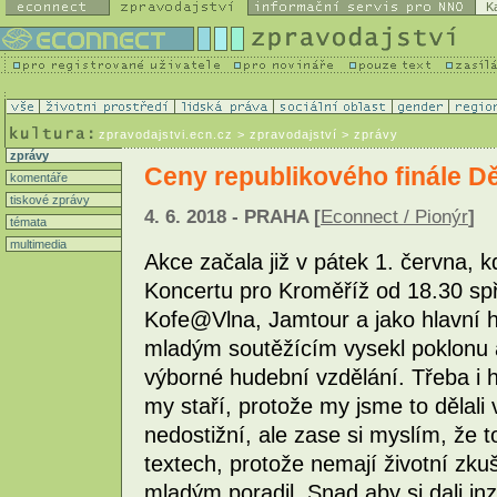
K
zpravodajstvi.ecn.cz
> zpravodajství > zprávy
zprávy
Ceny republikového finále D
komentáře
tiskové zprávy
4. 6. 2018 - PRAHA [
Econnect / Pionýr
]
témata
multimedia
Akce začala již v pátek 1. června, k
Koncertu pro Kroměříž od 18.30 spř
Kofe@Vlna, Jamtour a jako hlavní h
mladým soutěžícím vysekl poklonu a
výborné hudební vzdělání. Třeba i 
my staří, protože my jsme to dělali
nedostižní, ale zase si myslím, že
textech, protože nemají životní zku
mladým poradil. Snad aby si dali inz