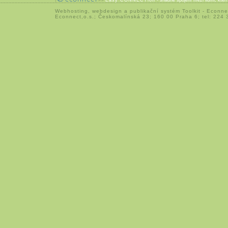
Easy CONNECTion
- snadné spojení mezi lidmi, kteř
Webhosting
,
webdesign
a
publikační systém Toolkit
-
Econne
Econnect,o.s.; Českomalínská 23; 160 00 Praha 6; tel: 224