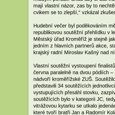
mají vlastní názor, zas by to nechtěl
cvikem se to zlepší,“ vzkázal zkuše
Hudební večer byl poděkováním měs
republikovou soutěžní přehlídku v 
Městský úřad Kroměříž je stejně jak
jedním z hlavních partnerů akce, s
krajský radní Miroslav Kašný nad ní 
Vlastní soutěžní vystoupení finalist
června paralelně na dvou pódiích –
nádvoří kroměřížské ZUŠ. Soutěžilo
představili 34 soutěžících jednotliv
vystupujících přesáhl stovku, zazpív
soutěžících bylo v kategorii JC, tedy
vitrážovou kytarku se utkalo jedenác
které tvoří bratři Jan a Radomír Kol