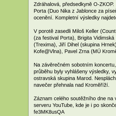
Zdráhalová, předsedkyně O-ZKOP. 
Porta (Duo Nika z Jablonce za píseň
ocenění. Kompletní výsledky najdete
V porotě zasedli Miloš Keller (Coun
(za festival Porta), Brigita Vidimská
(Trexima), Jiří Dihel (skupina Hrne
Kofe@Vlna), Pavel Zrna (MÚ Kroměř
Na závěrečném sobotním koncertu, k
průběhu byly vyhlášeny výsledky, vy
ostravská skupina Marod. Nespláchl
navečer přehnala nad Kroměříží.
Záznam celého soutěžního dne na v
serveru YouTube, kde je i po skončen
fe3MK8usQA