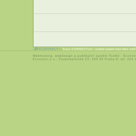
Easy CONNECTion
- snadné spojení mezi lidmi, kteř
Webhosting
,
webdesign
a
publikační systém Toolkit
-
Econne
Econnect,o.s.; Českomalínská 23; 160 00 Praha 6; tel: 224