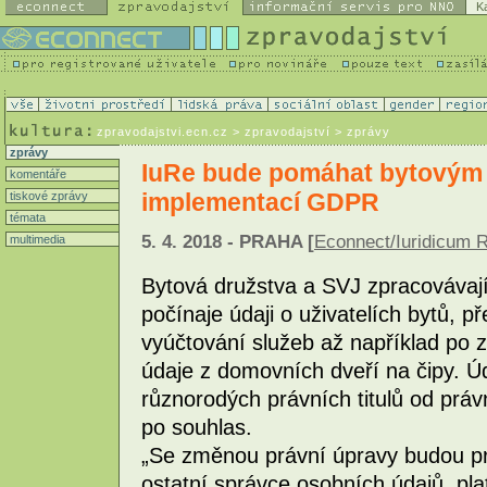
K
zpravodajstvi.ecn.cz
> zpravodajství > zprávy
zprávy
IuRe bude pomáhat bytovým 
komentáře
implementací GDPR
tiskové zprávy
témata
5. 4. 2018 - PRAHA [
Econnect/Iuridicum
multimedia
Bytová družstva a SVJ zpracovávaj
počínaje údaji o uživatelích bytů, p
vyúčtování služeb až například po
údaje z domovních dveří na čipy. Ú
různorodých právních titulů od práv
po souhlas.
„Se změnou právní úpravy budou pro
ostatní správce osobních údajů, pla