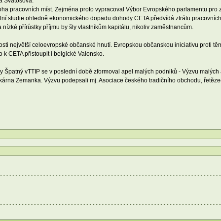
a Svatošová.
ha pracovních míst. Zejména proto vypracoval Výbor Evropského parlamentu pro 
iální studie ohledně ekonomického dopadu dohody CETA předvídá ztrátu pracovních 
 nízké přírůstky příjmu by šly vlastníkům kapitálu, nikoliv zaměstnancům.
osti největší celoevropské občanské hnutí. Evropskou občanskou iniciativu proti t
k CETA přistoupit i belgické Valonsko.
ivy Špatný vTTIP se v poslední době zformoval apel malých podniků - Výzvu malých
ekárna Zemanka. Výzvu podepsali mj. Asociace českého tradičního obchodu, řetěze