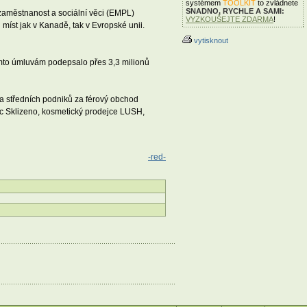
systémem
TOOLKIT
to zvládnete
SNADNO, RYCHLE A SAMI:
zaměstnanost a sociální věci (EMPL)
VYZKOUŠEJTE ZDARMA
!
míst jak v Kanadě, tak v Evropské unii.
vytisknout
ěmto úmluvám podepsalo přes 3,3 milionů
 a středních podniků za férový obchod
c Sklizeno, kosmetický prodejce LUSH,
-red-