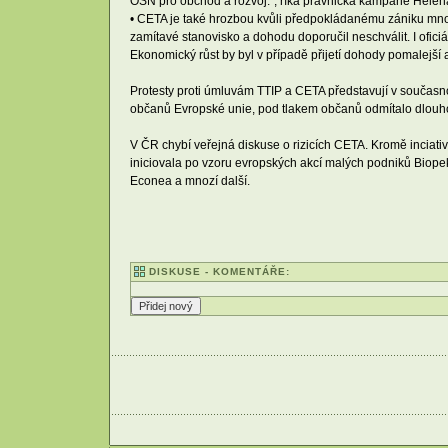
OSN pro obchod a rozvoj.“, říká právnička kampaně Helen
• CETA je také hrozbou kvůli předpokládanému zániku mno
zamítavé stanovisko a dohodu doporučil neschválit. I ofic
Ekonomický růst by byl v případě přijetí dohody pomalejší a
Protesty proti úmluvám TTIP a CETA představují v současn
občanů Evropské unie, pod tlakem občanů odmítalo dlouho 
V ČR chybí veřejná diskuse o rizicích CETA. Kromě inciat
iniciovala po vzoru evropských akcí malých podniků Biop
Econea a mnozí další.
DISKUSE - KOMENTÁŘE: