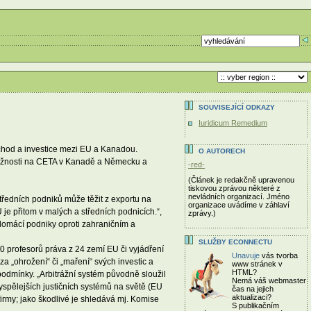
SOUVISEJÍCÍ ODKAZY
Iuridicum Remedium
chod a investice mezi EU a Kanadou.
O AUTORECH
stížnosti na CETA v Kanadě a Německu a
-red-
(Článek je redakčně upravenou
tiskovou zprávou některé z
nevládních organizací. Jméno
tředních podniků může těžit z exportu na
organizace uvádíme v záhlaví
e přitom v malých a středních podnicích.“,
zprávy.)
domácí podniky oproti zahraničním a
SLUŽBY ECONNECTU
0 profesorů práva z 24 zemí EU či vyjádření
Unavuje
vás tvorba
 „ohrožení“ či „maření“ svých investic a
www stránek v
HTML?
 podmínky. „Arbitrážní systém původně sloužil
Nemá váš webmaster
vyspělejších justičních systémů na světě (EU
čas
na jejich
aktualizaci?
irmy; jako škodlivé je shledává mj. Komise
S publikačním