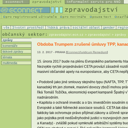
zpravodajstvi.ecn.cz
> zpravodajství > zprávy
zprávy
Obdoba Trumpem zrušené úmluvy TPP, kanads
komentáře
tiskové zprávy
13. 2. 2017 - PRAHA [
Econnect/Iuridicum Remedium
]
témata
15. února 2017 bude na plénu Evropského parlamentu hlas
multimedia
Nezvykle rychlé projednávání CETA provází zásadně rozdí
masivní občanské apely na europoslance, aby CETA nepřij
• Podobně jako jiné smlouvy stejného typu (NAFTA, TPP, TT
kanadský trh jen zlomek, masivní dovozy zboží mohou práv
říká Tomáš Tožička, ekonomický expert kampaně Špatný vTT
nadnárodním.
• Kapitola o ochraně investic a o tzv. investičním soudní
Evropské a také Německé asociace soudců. CETA tak dává za
fakticky tak ochromuje právo přijímat zákony a účinně sprav
jako pojistka proti nedůvěryhodné justici v rozvojových ze
a Kanady) - zvláště pokud vymknuté arbitrážní systémy bud