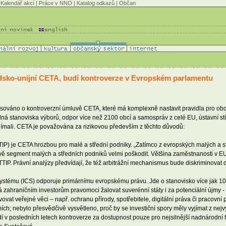
Kalendář akcí
|
Práce v NNO
|
Katalog odkazů
|
Občan
ko-unijní CETA, budí kontroverze v Evropském parlamentu
ováno o kontroverzní úmluvě CETA, které má komplexně nastavit pravidla pro ob
lná stanoviska výborů, odpor více než 2100 obcí a samospráv z celé EU, ústavní 
ímali. CETA je považována za rizikovou především z těchto důvodů:
IP) je CETA hrozbou pro malé a střední podniky. „Zatímco z evropských malých a s
ě segment malých a středních podniků velmi poškodit. Většina zaměstnanosti v EU j
IP. Právní analýzy předvídají, že též arbitrážní mechanismus bude diskriminovat 
m systému (ICS) odporuje primárnímu evropskému právu. Jde o stanovisko více jak 10
hraničním investorům pravomoci žalovat suverénní státy i za potenciální újmy - za
ovat veřejné věci – např. ochranu přírody, spotřebitele, digitální práva či pracovní
mích; nebylo přesvědčivě vysvětleno, proč by se investiční spory měly vyjímat z nej
í v posledních letech kontroverze za dostupnost pouze pro nejsilnější nadnárodní f