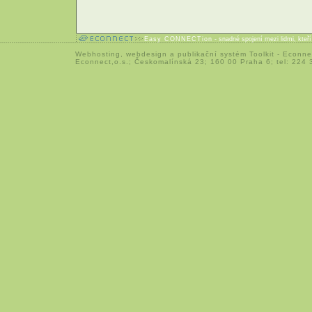
Easy CONNECTion
- snadné spojení mezi lidmi, kteř
Webhosting
,
webdesign
a
publikační systém Toolkit
-
Econne
Econnect,o.s.; Českomalínská 23; 160 00 Praha 6; tel: 224