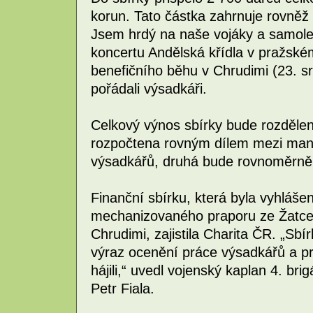
korun. Tato částka zahrnuje rovněž 
Jsem hrdý na naše vojáky a samole
koncertu Andělská křídla v pražské
benefičního běhu v Chrudimi (23. s
pořádali výsadkáři.
Celkový výnos sbírky bude rozdělen
rozpočtena rovným dílem mezi manž
výsadkářů, druhá bude rovnoměrně r
Finanční sbírku, která byla vyhláše
mechanizovaného praporu ze Žatce
Chrudimi, zajistila Charita ČR. „Sb
výraz ocenění práce výsadkářů a pr
hájili,“ uvedl vojenský kaplan 4. br
Petr Fiala.