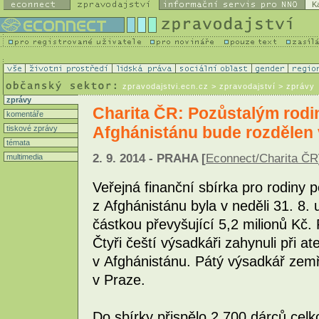
K
zpravodajstvi.ecn.cz
> zpravodajství > zprávy
zprávy
Charita ČR: Pozůstalým rod
komentáře
Afghánistánu bude rozdělen 
tiskové zprávy
témata
2. 9. 2014 - PRAHA [
Econnect/Charita ČR
multimedia
Veřejná finanční sbírka pro rodiny 
z Afghánistánu byla v neděli 31. 8. 
částkou převyšující 5,2 milionů Kč
Čtyři čeští výsadkáři zahynuli při a
v Afghánistánu. Pátý výsadkář zemř
v Praze.
Do sbírky přispělo 2 700 dárců celk