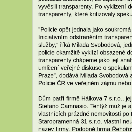
vyvěsili transparenty. Po vyklizení d
transparenty, které kritizovaly spek
"Policie opět jednala jako soukrom
Iniciativním odstraněním transparen
služby," říká Milada Svobodová, jedna
policie okamžitě vyklízí obsazené 
transparenty chápeme jako její sna
umlčení veřejné diskuse o spekulan
Praze", dodává Milada Svobodová a 
Policie ČR ve veřejném zájmu nebo
Dům patří firmě Hálkova 7 s.r.o., je
Stefano Camnasio. Tentýž muž je al
vlastnících prázdné nemovitosti po 
Staropramenná 31 s.r.o. vlastní ne
název firmy. Podobně firma Řehořov