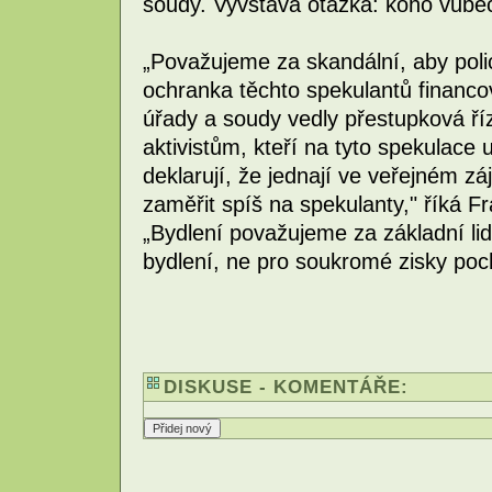
soudy. Vyvstává otázka: koho vůbe
„Považujeme za skandální, aby poli
ochranka těchto spekulantů financo
úřady a soudy vedly přestupková říz
aktivistům, kteří na tyto spekulace 
deklarují, že jednají ve veřejném zá
zaměřit spíš na spekulanty," říká Fr
„Bydlení považujeme za základní li
bydlení, ne pro soukromé zisky poc
DISKUSE - KOMENTÁŘE: