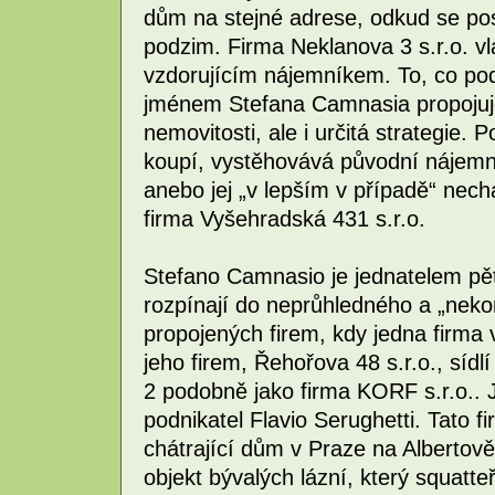
dům na stejné adrese, odkud se pos
podzim. Firma Neklanova 3 s.r.o. v
vzdorujícím nájemníkem. To, co podn
jménem Stefana Camnasia propojuje
nemovitosti, ale i určitá strategie.
koupí, vystěhovává původní nájemn
anebo jej „v lepším v případě“ nech
firma Vyšehradská 431 s.r.o.
Stefano Camnasio je jednatelem pěti
rozpínají do neprůhledného a „ne
propojených firem, kdy jedna firma v
jeho firem, Řehořova 48 s.r.o., síd
2 podobně jako firma KORF s.r.o.. Je
podnikatel Flavio Serughetti. Tato f
chátrající dům v Praze na Alberto
objekt bývalých lázní, který squatteř