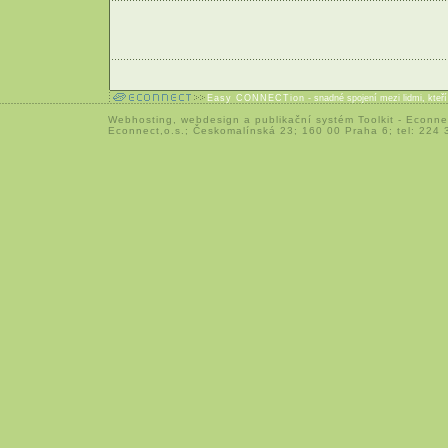
Easy CONNECTion
- snadné spojení mezi lidmi, kteř
Webhosting
,
webdesign
a
publikační systém Toolkit
-
Econne
Econnect,o.s.; Českomalínská 23; 160 00 Praha 6; tel: 224