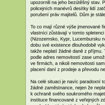
upozornili na jeho bezútěšný stav. P
policejních manévrů desítky lidí za
porušení práv majitelů. Dům je stál
To co mají různé výše jmenované fi
vlastníci zůstávají v tomto spletenci
(Nizozemsko, Kypr, Lucembursku ne
dobu své existence dlouhodobě vykaz
takže neplatí žádné daně z příjmu. T
podle adres nemovitostí zase umožň
ve firmách, a nikoli nemovitosti sa
placení daní z prodeje a převodu ne
Na celé situaci je navíc paradoxní t
žádné zaměstnance, nejen že neplat
k ochraně svého soukromého majetk
instituce financované z veřejných zd