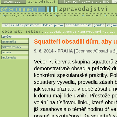
K
zpravodajstvi.ecn.cz
> zpravodajství > zprávy
zprávy
Squatteři obsadili dům, aby 
komentáře
tiskové zprávy
9. 6. 2014 - PRAHA [
Econnect/Obsaď a ži
témata
multimedia
Večer 7. června skupina squatterů z 
demonstrativně obsadila prázdný dů
konkrétní spekulantské praktiky. Pol
squattery vyvedla, provedla zásah 
jak sama přiznala, v době zásahu n
k domu mají lidé uvnitř. Přestože po
volání na tísňovou linku, které obd
již zasahovala o téměř hodinu dříve
postačila skutečnost, že squatteři s